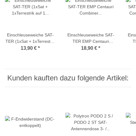
Einschleuseweiche SAT-
Einschleuseweiche SAT-
Ein
TER (1xSat + 1xTerrestrik
TER EMP Centauri
T
auf 1 Teilnehmer)
Combiner
Comb
13,90 €
*
18,90 €
*
C3/2PNP(T+2S)-W1
(
(P.180-W)
Kunden kauften dazu folgende Artikel: