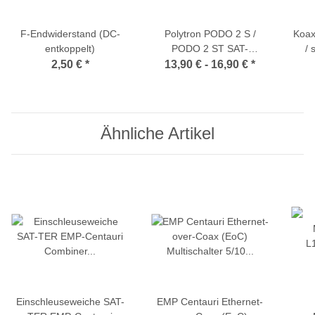
F-Endwiderstand (DC-
Polytron PODO 2 S /
Koax
entkoppelt)
PODO 2 ST SAT-
/ 
Antennendose 3- / 4-Loch
2,50 €
*
13,90 € -
16,90 €
*
(Stichdose/Stichleitungsdose)
Ähnliche Artikel
Einschleuseweiche SAT-
EMP Centauri Ethernet-