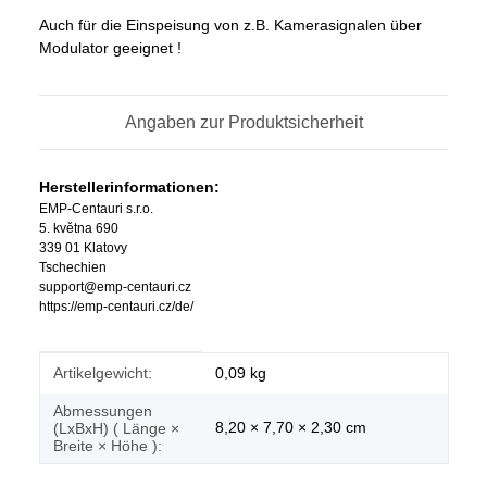
Auch für die Einspeisung von z.B. Kamerasignalen über
Modulator geeignet !
Angaben zur Produktsicherheit
Herstellerinformationen:
EMP-Centauri s.r.o.
5. května 690
339 01 Klatovy
Tschechien
support@emp-centauri.cz
https://emp-centauri.cz/de/
Produkteigenschaft
Wert
Artikelgewicht:
0,09
kg
Abmessungen
8,20 × 7,70 × 2,30 cm
(LxBxH) ( Länge ×
Breite × Höhe ):