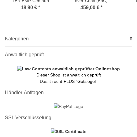
TER EMP-Centauri
over-Coax (EoC)
Combiner
Multischalter 5/10 NEU-4
L1/1
18,90 €
*
459,00 €
*
C2/1PNP(T+S)5V-W1
(1Gbit)
Br
Kategorien
Anwaltlich geprüft
Dieser Shop ist anwaltlich geprüft
Das it-recht-PLUS "Gutsiegel"
Händler-Anfragen
SSL Verschlüsselung