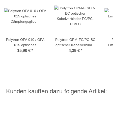
Polytron OFA 010 / OFA
Polytron OPM-FC/PC-BC
015 optisches
optischer Kabelverbinder
Em
Dämpfungsglied 10/15dB,
FC/PC-FC/PC
15,90 €
*
4,39 €
*
FC/PC-Anschlüsse
Kunden kauften dazu folgende Artikel: