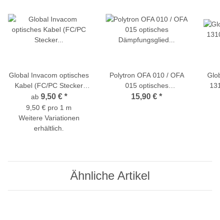
Global Invacom optisches
Polytron OFA 010 / OFA
Glo
Kabel (FC/PC Stecker
015 optisches
131
vorkonfektioniert -
Dämpfungsglied 10/15dB,
o
9,50 €
*
15,90 €
*
ab
1/3/5/10/20/30/50/100
FC/PC-Anschlüsse
Brei
9,50 € pro 1 m
Meter)
Weitere Variationen
erhältlich.
Ähnliche Artikel