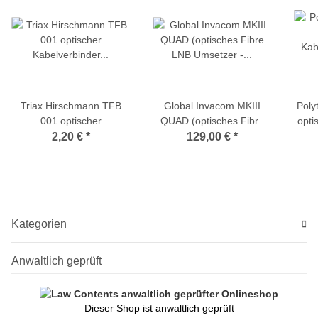
Triax Hirschmann TFB
Global Invacom MKIII
Pol
001 optischer
QUAD (optisches Fibre
opti
Kabelverbinder FC/PC-
LNB Umsetzer - Virtual
2,20 €
*
129,00 €
*
FC/PC
Abschlusseinheit)
Kategorien
Anwaltlich geprüft
Dieser Shop ist anwaltlich geprüft