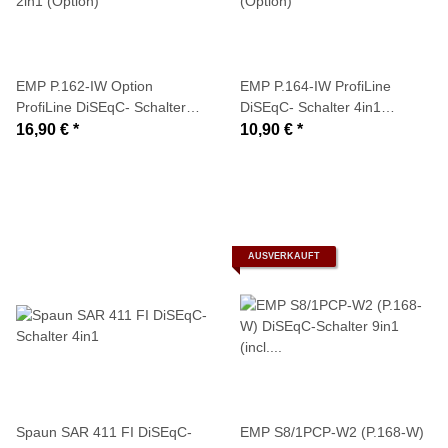
EMP P.162-IW Option
EMP P.164-IW ProfiLine
ProfiLine DiSEqC- Schalter
DiSEqC- Schalter 4in1
2in1 (Option)
(Option)
16,90 €
*
10,90 €
*
AUSVERKAUFT
Spaun SAR 411 FI DiSEqC-
EMP S8/1PCP-W2 (P.168-W)