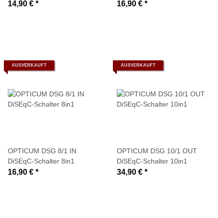
terrestrischer Eingang
terrestrischer Eingang
14,90 €
*
16,90 €
*
AUSVERKAUFT
AUSVERKAUFT
OPTICUM DSG 8/1 IN
OPTICUM DSG 10/1 OUT
DiSEqC-Schalter 8in1
DiSEqC-Schalter 10in1
16,90 €
*
34,90 €
*