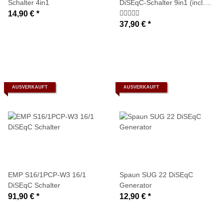
Schalter 4in1
DiSEqC-Schalter 9in1 (incl.
terrestrichem Eingang /
14,90 €
*
Wetterschutzgehäuse)
37,90 €
*
AUSVERKAUFT
AUSVERKAUFT
EMP S16/1PCP-W3 16/1
Spaun SUG 22 DiSEqC
DiSEqC Schalter
Generator
91,90 €
*
12,90 €
*