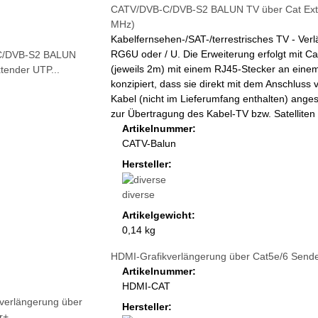
CATV/DVB-C/DVB-S2 BALUN TV über Cat Exten
MHz)
Kabelfernsehen-/SAT-/terrestrisches TV - V
RG6U oder / U. Die Erweiterung erfolgt mit Ca
(jeweils 2m) mit einem RJ45-Stecker an ein
konzipiert, dass sie direkt mit dem Anschlu
Kabel (nicht im Lieferumfang enthalten) ang
zur Übertragung des Kabel-TV bzw. Satelliten 
Artikelnummer:
CATV-Balun
Hersteller:
diverse
Artikelgewicht:
0,14 kg
HDMI-Grafikverlängerung über Cat5e/6 Sende
Artikelnummer:
HDMI-CAT
Hersteller: