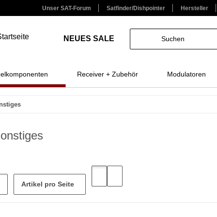
Unser SAT-Forum
Satfinder/Dishpointer
Hersteller
NEUES
SALE
zelkomponenten
Receiver + Zubehör
Modulatoren
nstiges
Sonstiges
Artikel pro Seite