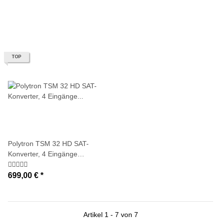
TOP
Polytron TSM 32 HD SAT-
Konverter, 4 Eingänge
umgesetzt in bis zu 32
Transponder
699,00 €
*
Artikel 1 - 7 von 7