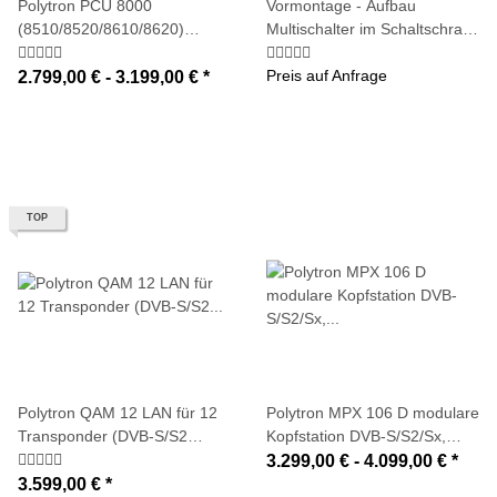
Polytron PCU 8000
Vormontage - Aufbau
(8510/8520/8610/8620)
Multischalter im Schaltschrank
Kompakt Kopfstelle 8x DVB-
incl. Potenzialausgleich
S/S2 Transponder in DVB-C
(Hinweis)
Preis auf Anfrage
2.799,00 € -
3.199,00 €
*
oder DVB-T
TOP
Polytron QAM 12 LAN für 12
Polytron MPX 106 D modulare
Transponder (DVB-S/S2
Kopfstation DVB-S/S2/Sx,
Umsetzung QPSK-QAM auf
DVB-C, HDMI in DVB-S/C und
3.299,00 € -
4.099,00 €
*
DVB-C)
IP (mit Multiplexing)
3.599,00 €
*