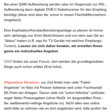
Bei einer QAM-Aufbereitung werden aber im Gegensatz zur PAL-
Aufbereitung dann digitale DVB-C Kabelreceiver für den Empfang
benötigt (diese sind aber tlw. schon in neuen Flachbildfernsehern
eingebaut).
Eine Kopfstation/Kanalaufbereitungsanlage zu planen ist immer
sehr abhängig von Ihren Bedürfnissen und von dem was Sie an
"Aktiva" haben (z.B. was für TV-Geräte mit welchen Empfangs-
Tunern).
Lassen sie sich daher beraten, wir erstellen Ihnen
gerne ein individuelles Angebot
.
HIER
finden sie unser Forum, dort werden die grundlegendsten
Dinge auch schon erklärt (Erst-Infos).
Allgemeine Hinweise
: zur Zeit findet man viele "Fabel-
Angebote" im Netz mit Preisen teilweise weit unter Fachhandel
EK-Preis der Anlagen. Davon viele mit "sofort lieferbar" und/oder
sogar Netto-Preisangaben (ohne MwSt. im dargestellten Preis -
tlw. wettbewerbs-widrige Angebote so). Nicht alles was online
steht bitte so nehmen wie es dort angeboten wird, bitte prüfen Sie