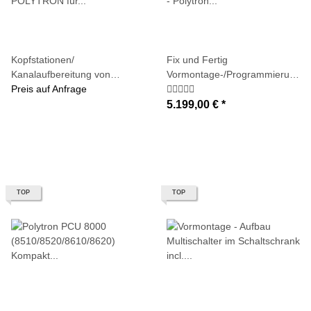
Kopfstationen/
Fix und Fertig
Kanalaufbereitung von
Vormontage-/Programmierung
POLYTRON für QPSK-QAM
Preis auf Anfrage
- Polytron PCU8610/8620) 8x
(Umsetzung auf DVB-C)
DVB-S/S2 Transponder in
5.199,00 €
*
DVB-C oder DVB-T - Ersatz
für alte PAL-
Kopfstation/Kanalaufbereitung
TOP
TOP