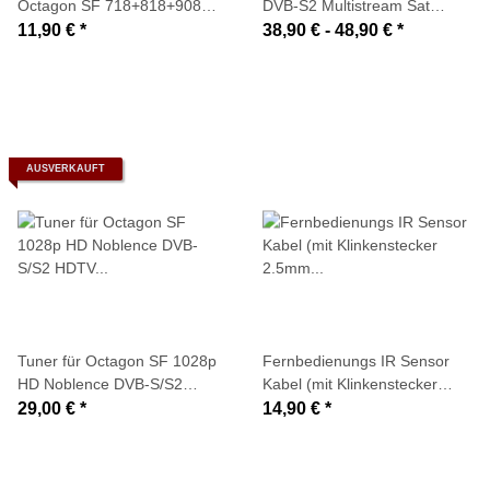
Octagon SF 718+818+908
DVB-S2 Multistream Sat
(neue)
Receiver (Unicable EN50494 /
11,90 €
*
38,90 € -
48,90 €
*
IR-Auge)
AUSVERKAUFT
Tuner für Octagon SF 1028p
Fernbedienungs IR Sensor
HD Noblence DVB-S/S2
Kabel (mit Klinkenstecker
HDTV (Erweiterung SAT
2.5mm 4-fach)
29,00 €
*
14,90 €
*
HDTV)