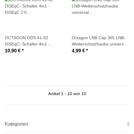
OCTAGON ODS 41-02
Octagon LNB Cap 365 LNB-
DiSEqC- Schalter 4in1 -
Wetterschutzhaube universal
DiSEqC 2.0 tauglich
(Regenschirm)
10,90 €
*
4,99 €
*
Artikel 1 - 10 von 10
Kategorien