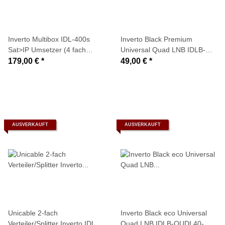
Inverto Multibox IDL-400s
Inverto Black Premium
Sat>IP Umsetzer (4 fach
Universal Quad LNB IDLB-
Multi-Screen-/Airscreen-
QUDL40-PREMU-OPP
179,00 €
*
49,00 €
*
Server)
(0,2dB)
AUSVERKAUFT
AUSVERKAUFT
Unicable 2-fach
Inverto Black eco Universal
Verteiler/Splitter Inverto IDLP-
Quad LNB IDLB-QUDL40-