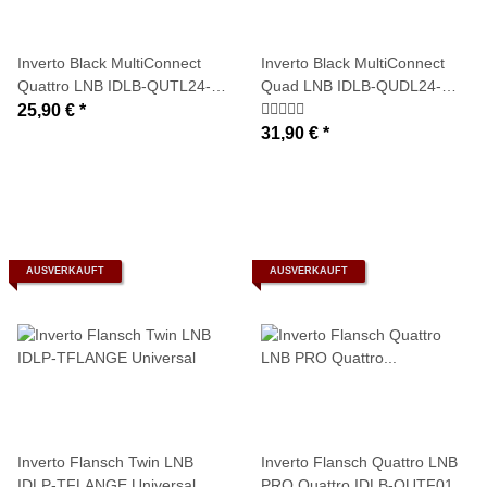
Inverto Black MultiConnect
Inverto Black MultiConnect
Quattro LNB IDLB-QUTL24-
Quad LNB IDLB-QUDL24-
MULTI-0PP
MULTI-0PP
25,90 €
*
31,90 €
*
AUSVERKAUFT
AUSVERKAUFT
Inverto Flansch Twin LNB
Inverto Flansch Quattro LNB
IDLP-TFLANGE Universal
PRO Quattro IDLB-QUTF01-