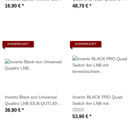
USP1O2-OUO2O-OOP mit
OOECO-OPP (ULN+ 0,1dB)
16,90 €
*
48,70 €
*
Diodenentkopplung (speziell
für Unicable-/JESS-Systeme)
AUSVERKAUFT
AUSVERKAUFT
Inverto Black eco Universal
Inverto BLACK PRO Quad
Quattro LNB IDLB-QUTL40-
Switch 4er LNB mit
OOECO-OPP (ULN+ 0,1dB)
terrestrischem Eingang IDLB-
36,90 €
*
QUDL40-TERRE-OPP (0,2db)
53,90 €
*