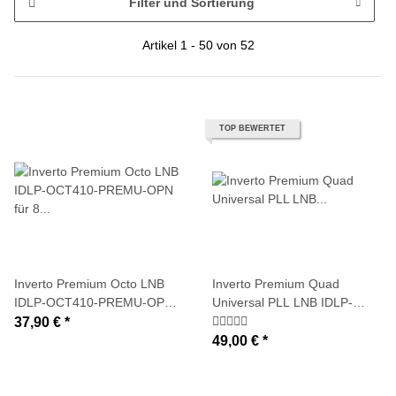
Filter und Sortierung
Artikel 1 - 50 von 52
TOP BEWERTET
Inverto Premium Octo LNB
Inverto Premium Quad
IDLP-OCT410-PREMU-OPN
Universal PLL LNB IDLP-
für 8 Teilnehmer/Anschlüsse
QDL410-PREMU-OPN (0,2dB
37,90 €
*
typ.)
49,00 €
*