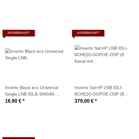
AUSVERKAUFT
AUSVERKAUFT
Inverto Black eco Universal
Inverto Sat>IP LNB IDLI-
Single LNB IDLB-SINS40-
8CHE20-OOPOE-OSP (8
OOECO-OPP (ULN+ 0,1dB)
Kanal mit PoE-Adapter-
16,90 €
*
379,00 €
*
Netzwerkanschluss direkt am
LNB)