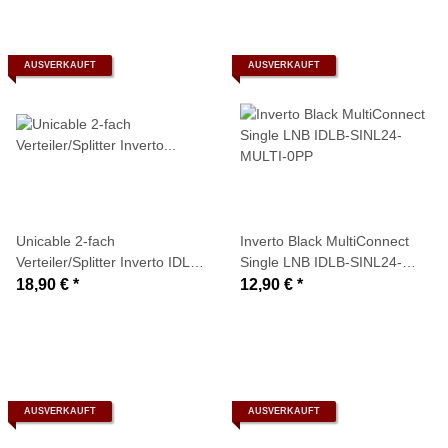
AUSVERKAUFT
AUSVERKAUFT
Unicable 2-fach
Inverto Black MultiConnect
Verteiler/Splitter Inverto IDLP-
Single LNB IDLB-SINL24-
USP1O5-OUO2O-OOB mit
MULTI-0PP
18,90 €
*
12,90 €
*
Diodenentkopplung (speziell
für Unicable-/JESS-Systeme)
AUSVERKAUFT
AUSVERKAUFT