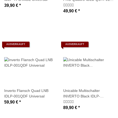
00PRO-OPP
39,90 €
*
49,90 €
*
AUSVERKAUFT
AUSVERKAUFT
Inverto Flansch Quad LNB
Unicable Multischalter
IDLP-001QDF Universal
INVERTO Black IDLP-
UST101-CUO10-4PP (4
59,90 €
*
Unicable-
89,90 €
*
Umsetzungen/SatCR + 1x