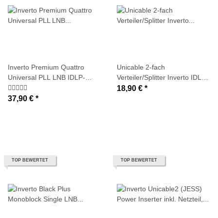
Inverto Premium Quattro
Unicable 2-fach
Universal PLL LNB IDLP-
Verteiler/Splitter Inverto IDLP-
QUTL410-PREMU-OPN
USP1O4-OUO2O-OOB mit
18,90 €
*
(0,2dB typ.)
Diodenentkopplung (speziell
37,90 €
*
für Unicable-/JESS-Systeme)
TOP BEWERTET
TOP BEWERTET