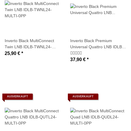
Inverto Black MultiConnect
Inverto Black Premium
Twin LNB IDLB-TWNL24-
Universal Quattro LNB IDLB-
MULTI-0PP
QUTL40-PREMU-OPP
25,90 €
*
(0,2dB)
37,90 €
*
AUSVERKAUFT
AUSVERKAUFT