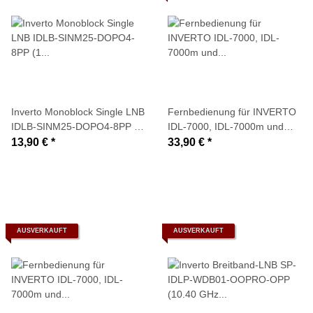
Inverto Monoblock Single LNB
Fernbedienung für INVERTO
IDLB-SINM25-DOPO4-8PP (1
IDL-7000, IDL-7000m und
Teilnehmer / 4,0 Grad)
IDL-7000 DVB-T (silber)
13,90 €
*
33,90 €
*
AUSVERKAUFT
AUSVERKAUFT