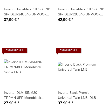
Inverto Unicable 2 / JESS LNB
Inverto Unicable 2 / JESS LNB
SP-IDLU-24UL40-UNMOO-
SP-IDLU-32UL40-UNMOO-
OPP (24 Teilnehmer/
OPP (32 Teilnehmer/
37,90 €
*
42,90 €
*
EN50494 + EN50607)
EN50494 + EN50607)
AUSVERKAUFT
AUSVERKAUFT
Inverto IDLM-SINM20-
Inverto Black Premium
TRPMN-8PP Monoblock
Universal Twin LNB IDLB-
Single LNB Triplefeed (für
TWNL40-PREMU-OPP
27,90 €
*
37,90 €
*
13°/ 16°/ 19.2°)
(0,2dB)