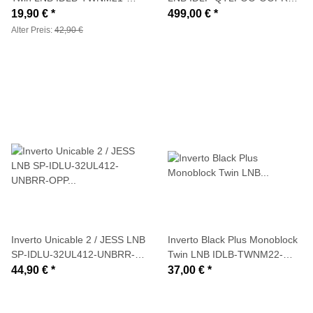
MN006-8PP (2 Teilnehmer / 6
OPN (Flange-LNB, C120
19,90 €
*
499,00 €
*
Grad)
Feedhalter)
Alter Preis:
42,90 €
Inverto Unicable 2 / JESS LNB
Inverto Black Plus Monoblock
SP-IDLU-32UL412-UNBRR-
Twin LNB IDLB-TWNM22-
OPP (32 Teilnehmer/
MN003-8PP (2 Teilnehmer / 3
44,90 €
*
37,00 €
*
EN50494 + EN50607)
Grad)