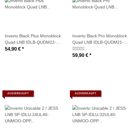
Inverto Black Plus Monoblock
Inverto Black Pro Monoblock
Quad LNB IDLB-QUDM22-
Quad LNB IDLB-QUDM21-
MN003-8PP (4 Teilnehmer / 3
MNOO6-8PP (4 Teilnehmer /
54,90 €
*
Grad)
6 Grad)
59,90 €
*
AUSVERKAUFT
AUSVERKAUFT