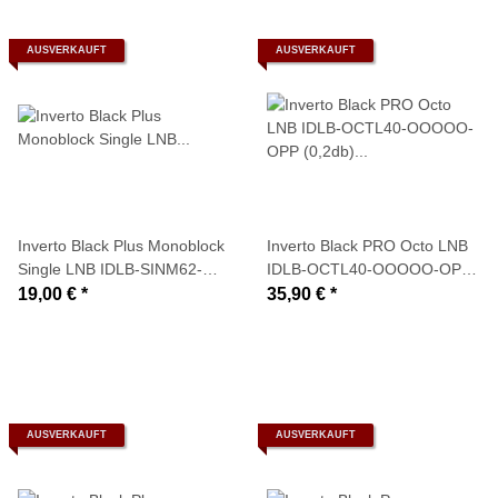
AUSVERKAUFT
AUSVERKAUFT
Inverto Black Plus Monoblock
Inverto Black PRO Octo LNB
Single LNB IDLB-SINM62-
IDLB-OCTL40-OOOOO-OPP
MN003-8PP (1 Teilnehmer / 3
(0,2db) für 8 Teilnehmer
19,00 €
*
35,90 €
*
Grad)
AUSVERKAUFT
AUSVERKAUFT