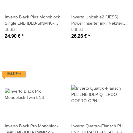
Inverto Black Plus Monoblock
Inverto Unicable2 (JESS)
Single LNB IDLB-SINM40-
Power Inserter inkl. Netzteil,
MN006-8PP (1 Teilnehmer/ 6
5-2400 MHz
Grad)
24,90 €
*
26,26 €
*
SALE 54%
Inverto Black Pro Monoblock
Inverto Quattro-Flansch PLL
Twin LNB IDLB-TWNM21-
LNB IDLP-QTLFOO-OOPRO-