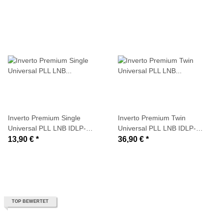
Inverto Premium Single
Inverto Premium Twin
Universal PLL LNB IDLP-
Universal PLL LNB IDLP-
SNL410-PREMU-OPN (0,2dB
TWL410-PREMU-OPN (0,2dB
13,90 €
*
36,90 €
*
typ.)
typ.)
TOP BEWERTET