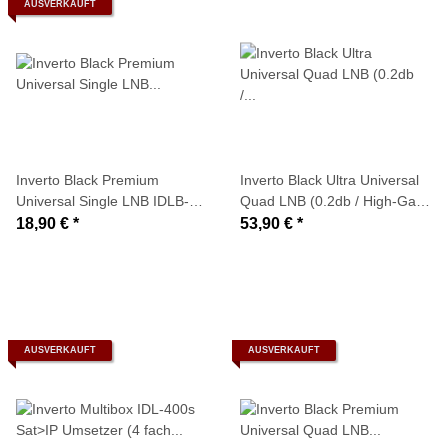
AUSVERKAUFT
Inverto Black Premium
Inverto Black Ultra Universal
Universal Single LNB IDLB-
Quad LNB (0.2db / High-Gain-
SINL41-PREMU-OPP (0,2dB)
LNB)
18,90 €
*
53,90 €
*
AUSVERKAUFT
AUSVERKAUFT