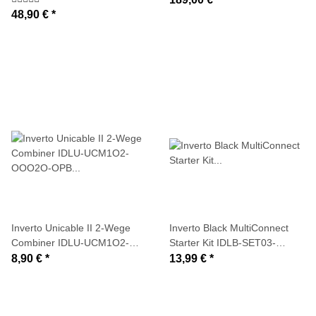
(Einkabel-LNB / EN50494)
iOS/Android App - IDLU-
48,90 €
*
SPAL03-OOOBT-OPP 5415
Inverto Unicable II 2-Wege
Inverto Black MultiConnect
Combiner IDLU-UCM1O2-
Starter Kit IDLB-SET03-
OOO2O-OPB (950-2300
MULTI-8TP
8,90 €
*
13,99 €
*
MHz)
Multifeedhalterung