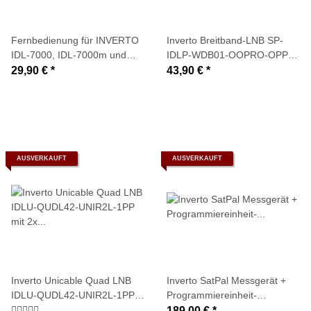
Fernbedienung für INVERTO
Inverto Breitband-LNB SP-
IDL-7000, IDL-7000m und
IDLP-WDB01-OOPRO-OPP
IDL-7000 DVB-T (schwarz)
(10.40 GHz Wideband /
29,90 €
*
43,90 €
*
Whole Band - für z.B. Jultec
a²'CSS Technologie)
AUSVERKAUFT
AUSVERKAUFT
Inverto Unicable Quad LNB
Inverto SatPal Messgerät +
IDLU-QUDL42-UNIR2L-1PP
Programmiereinheit-
mit 2x Legacy- Ausgang
Satelliteninstallation per
189,00 €
*