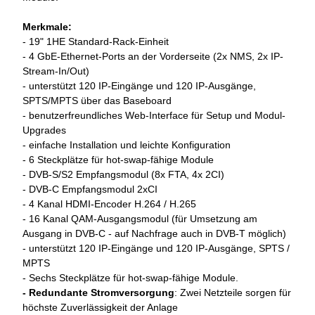
Merkmale:
- 19" 1HE Standard-Rack-Einheit
- 4 GbE-Ethernet-Ports an der Vorderseite (2x NMS, 2x IP-
Stream-In/Out)
- unterstützt 120 IP-Eingänge und 120 IP-Ausgänge,
SPTS/MPTS über das Baseboard
- benutzerfreundliches Web-Interface für Setup und Modul-
Upgrades
- einfache Installation und leichte Konfiguration
- 6 Steckplätze für hot-swap-fähige Module
- DVB-S/S2 Empfangsmodul (8x FTA, 4x 2CI)
- DVB-C Empfangsmodul 2xCI
- 4 Kanal HDMI-Encoder H.264 / H.265
- 16 Kanal QAM-Ausgangsmodul (für Umsetzung am
Ausgang in DVB-C - auf Nachfrage auch in DVB-T möglich)
- unterstützt 120 IP-Eingänge und 120 IP-Ausgänge, SPTS /
MPTS
- Sechs Steckplätze für hot-swap-fähige Module.
- Redundante Stromversorgung
: Zwei Netzteile sorgen für
höchste Zuverlässigkeit der Anlage