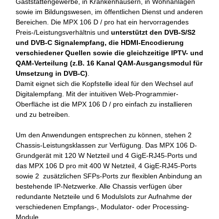
Gaststättengewerbe, in Krankenhäusern, in Wohnanlagen
sowie im Bildungswesen, im öffentlichen Dienst und anderen
Bereichen. Die MPX 106 D / pro hat ein hervorragendes
Preis-/Leistungsverhältnis und
unterstützt den DVB-S/S2
und DVB-C Signalempfang, die HDMI-Encodierung
verschiedener Quellen sowie die gleichzeitige IPTV- und
QAM-Verteilung (z.B. 16 Kanal QAM-Ausgangsmodul für
Umsetzung in DVB-C)
.
Damit eignet sich die Kopfstelle ideal für den Wechsel auf
Digitalempfang. Mit der intuitiven Web-Programmier-
Oberfläche ist die MPX 106 D / pro einfach zu installieren
und zu betreiben.
Um den Anwendungen entsprechen zu können, stehen 2
Chassis-Leistungsklassen zur Verfügung. Das MPX 106 D-
Grundgerät mit 120 W Netzteil und 4 GigE-RJ45-Ports und
das MPX 106 D pro mit 400 W Netzteil, 4 GigE-RJ45-Ports
sowie 2 zusätzlichen SFPs-Ports zur flexiblen Anbindung an
bestehende IP-Netzwerke. Alle Chassis verfügen über
redundante Netzteile und 6 Modulslots zur Aufnahme der
verschiedenen Empfangs-, Modulator- oder Processing-
Module.