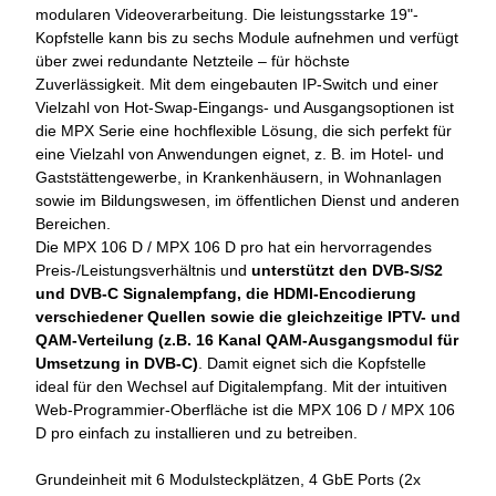
modularen Videoverarbeitung. Die leistungsstarke 19"-
Kopfstelle kann bis zu sechs Module aufnehmen und verfügt
über zwei redundante Netzteile – für höchste
Zuverlässigkeit. Mit dem eingebauten IP-Switch und einer
Vielzahl von Hot-Swap-Eingangs- und Ausgangsoptionen ist
die MPX Serie eine hochflexible Lösung, die sich perfekt für
eine Vielzahl von Anwendungen eignet, z. B. im Hotel- und
Gaststättengewerbe, in Krankenhäusern, in Wohnanlagen
sowie im Bildungswesen, im öffentlichen Dienst und anderen
Bereichen.
Die MPX 106 D / MPX 106 D pro hat ein hervorragendes
Preis-/Leistungsverhältnis und
unterstützt den DVB-S/S2
und DVB-C Signalempfang, die HDMI-Encodierung
verschiedener Quellen sowie die gleichzeitige IPTV- und
QAM-Verteilung (z.B. 16 Kanal QAM-Ausgangsmodul für
Umsetzung in DVB-C)
. Damit eignet sich die Kopfstelle
ideal für den Wechsel auf Digitalempfang. Mit der intuitiven
Web-Programmier-Oberfläche ist die MPX 106 D / MPX 106
D pro einfach zu installieren und zu betreiben.
Grundeinheit mit 6 Modulsteckplätzen, 4 GbE Ports (2x