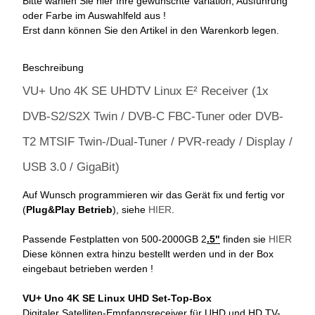
Bitte wählen Sie hier Ihre gewünschte Variation, Ausführung
oder Farbe im Auswahlfeld aus !
Erst dann können Sie den Artikel in den Warenkorb legen.
Beschreibung
VU+ Uno 4K SE UHDTV Linux E² Receiver (1x
DVB-S2/S2X Twin / DVB-C FBC-Tuner oder DVB-
T2 MTSIF Twin-/Dual-Tuner / PVR-ready / Display /
USB 3.0 / GigaBit)
Auf Wunsch programmieren wir das Gerät fix und fertig vor
(
Plug&Play Betrieb
), siehe
HIER
.
Passende Festplatten von 500-2000GB 2
.5"
finden sie
HIER
Diese können extra hinzu bestellt werden und in der Box
eingebaut betrieben werden !
VU+ Uno 4K SE Linux UHD Set-Top-Box
Digitaler Satelliten-Empfangsreceiver für UHD und HD TV-