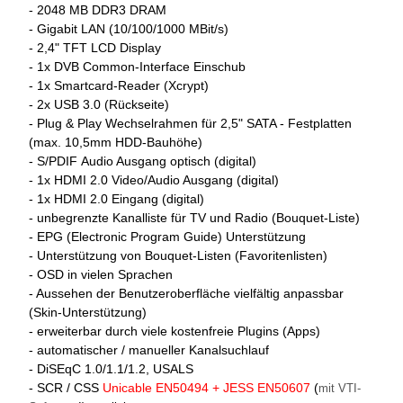
- 2048 MB DDR3 DRAM
- Gigabit LAN (10/100/1000 MBit/s)
- 2,4" TFT LCD Display
- 1x DVB Common-Interface Einschub
- 1x Smartcard-Reader (Xcrypt)
- 2x USB 3.0 (Rückseite)
- Plug & Play Wechselrahmen für 2,5" SATA - Festplatten
(max. 10,5mm HDD-Bauhöhe)
- S/PDIF Audio Ausgang optisch (digital)
- 1x HDMI 2.0 Video/Audio Ausgang (digital)
- 1x HDMI 2.0 Eingang (digital)
- unbegrenzte Kanalliste für TV und Radio (Bouquet-Liste)
- EPG (Electronic Program Guide) Unterstützung
- Unterstützung von Bouquet-Listen (Favoritenlisten)
- OSD in vielen Sprachen
- Aussehen der Benutzeroberfläche vielfältig anpassbar
(Skin-Unterstützung)
- erweiterbar durch viele kostenfreie Plugins (Apps)
- automatischer / manueller Kanalsuchlauf
- DiSEqC 1.0/1.1/1.2, USALS
- SCR / CSS
Unicable EN50494 + JESS EN50607
(
mit VTI-