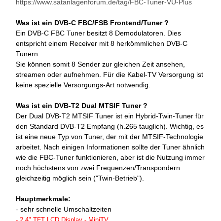
https://www.satanlagenforum.de/tag/FBC-Tuner-VU-Plus
Was ist ein DVB-C FBC/FSB Frontend/Tuner ?
Ein DVB-C FBC Tuner besitzt 8 Demodulatoren. Dies
entspricht einem Receiver mit 8 herkömmlichen DVB-C
Tunern.
Sie können somit 8 Sender zur gleichen Zeit ansehen,
streamen oder aufnehmen. Für die Kabel-TV Versorgung ist
keine spezielle Versorgungs-Art notwendig.
Was ist ein DVB-T2 Dual MTSIF Tuner ?
Der Dual DVB-T2 MTSIF Tuner ist ein Hybrid-Twin-Tuner für
den Standard DVB-T2 Empfang (h.265 tauglich). Wichtig, es
ist eine neue Typ von Tuner, der mit der MTSIF-Technologie
arbeitet. Nach einigen Informationen sollte der Tuner ähnlich
wie die FBC-Tuner funktionieren, aber ist die Nutzung immer
noch höchstens von zwei Frequenzen/Transpondern
gleichzeitig möglich sein ("Twin-Betrieb").
Hauptmerkmale:
- sehr schnelle Umschaltzeiten
-
2,4" TFT LCD Display - MiniTV