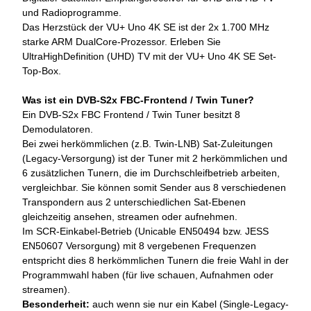
und Radioprogramme.
Das Herzstück der VU+ Uno 4K SE ist der 2x 1.700 MHz
starke ARM DualCore-Prozessor. Erleben Sie
UltraHighDefinition (UHD) TV mit der VU+ Uno 4K SE Set-
Top-Box.
Was ist ein DVB-S2x FBC-Frontend / Twin Tuner?
Ein DVB-S2x FBC Frontend / Twin Tuner besitzt 8
Demodulatoren.
Bei zwei herkömmlichen (z.B. Twin-LNB) Sat-Zuleitungen
(Legacy-Versorgung) ist der Tuner mit 2 herkömmlichen und
6 zusätzlichen Tunern, die im Durchschleifbetrieb arbeiten,
vergleichbar. Sie können somit Sender aus 8 verschiedenen
Transpondern aus 2 unterschiedlichen Sat-Ebenen
gleichzeitig ansehen, streamen oder aufnehmen.
Im SCR-Einkabel-Betrieb (Unicable EN50494 bzw. JESS
EN50607 Versorgung) mit 8 vergebenen Frequenzen
entspricht dies 8 herkömmlichen Tunern die freie Wahl in der
Programmwahl haben (für live schauen, Aufnahmen oder
streamen).
Besonderheit:
auch wenn sie nur ein Kabel (Single-Legacy-