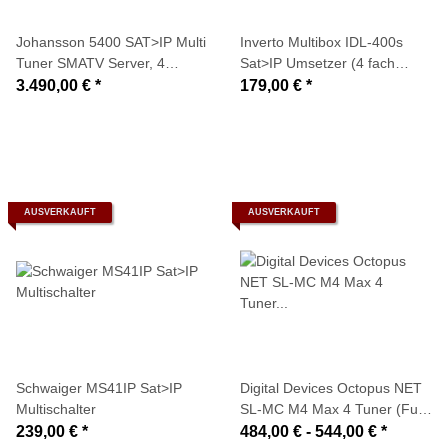
Johansson 5400 SAT>IP Multi
Inverto Multibox IDL-400s
Tuner SMATV Server, 4
Sat>IP Umsetzer (4 fach
Satellite Inputs, 1 Network
Multi-Screen-/Airscreen-
3.490,00 €
*
179,00 €
*
Output, 32 Services oder 32
Server)
SAT>IP Clients
AUSVERKAUFT
AUSVERKAUFT
Schwaiger MS41IP Sat>IP
Digital Devices Octopus NET
Multischalter
SL-MC M4 Max 4 Tuner (Full-
Spectrum/Multicast) -SAT>IP
239,00 €
*
484,00 € -
544,00 €
*