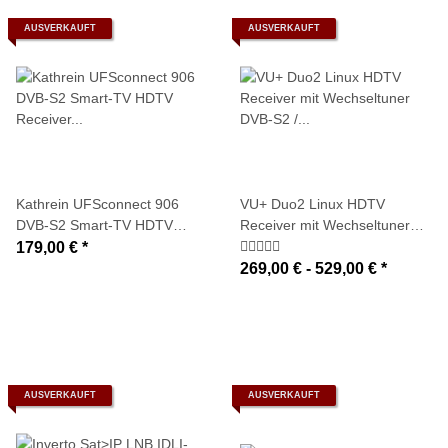
AUSVERKAUFT
AUSVERKAUFT
Kathrein UFSconnect 906
VU+ Duo2 Linux HDTV
DVB-S2 Smart-TV HDTV
Receiver mit Wechseltuner
Receiver (Sat>IP Client)
DVB-S2 / DVB-C / DVB-T /
179,00 €
*
DVB-T2
269,00 € -
529,00 €
*
AUSVERKAUFT
AUSVERKAUFT