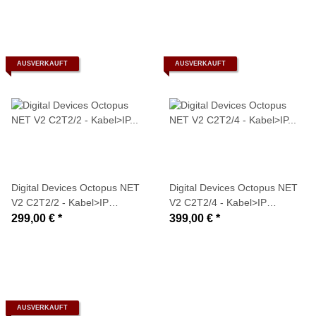
(A/V), S/PDIF, USB)
AUSVERKAUFT
AUSVERKAUFT
Digital Devices Octopus NET
Digital Devices Octopus NET
V2 C2T2/2 - Kabel>IP
V2 C2T2/4 - Kabel>IP
Netzwerktuner (2x DVB-C2/T2
Netzwerktuner (4x DVB-C2/T2
299,00 €
*
399,00 €
*
Tuner + Twin-CI
Tuner + Twin-CI
Unterstützung)
Unterstützung)
AUSVERKAUFT