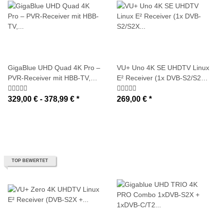
GigaBlue UHD Quad 4K Pro –
VU+ Uno 4K SE UHDTV Linux
PVR-Receiver mit HBB-TV,
E² Receiver (1x DVB-S2/S2X
Bluetooth 5.4, 2x FBC DVB-
Twin / DVB-C FBC-Tuner oder
S2 - DVB-C/T2 Tuner, Gigabit-
DVB-T2 MTSIF Twin-Tuner /
329,00 € -
378,99 €
*
269,00 €
*
LAN (PnP-Tuner optional
PVR-ready / Display / USB 3.0
wählbar)
/ GigaBit)
TOP BEWERTET