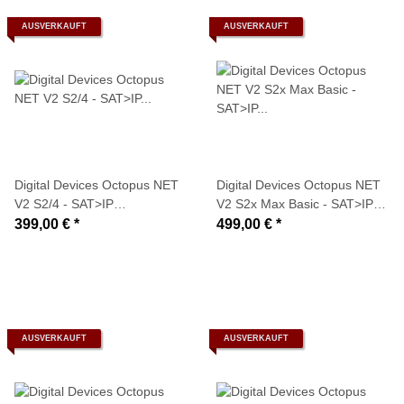
AUSVERKAUFT
AUSVERKAUFT
Digital Devices Octopus NET
Digital Devices Octopus NET
V2 S2/4 - SAT>IP
V2 S2x Max Basic - SAT>IP
Netzwerktuner (4x DVB-S2
Netzwerktuner (8x DVB-S2x
399,00 €
*
499,00 €
*
Tuner + Twin-CI
Tuner + Twin-CI
Unterstützung)
Unterstützung)
AUSVERKAUFT
AUSVERKAUFT