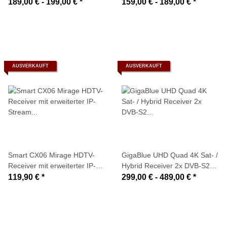
C/T2 Tuner)
DVB-C/T2 Tuner)
189,00 € -
199,00 €
*
159,00 € -
189,00 €
*
AUSVERKAUFT
AUSVERKAUFT
Smart CX06 Mirage HDTV-
GigaBlue UHD Quad 4K Sat- /
Receiver mit erweiterter IP-
Hybrid Receiver 2x DVB-S2
Stream Funktion (SAT>IP
(FBC-Tuner) + DVB-C/T/T2
119,90 €
*
299,00 € -
489,00 €
*
Sender, small2BIG
optional (HDD wählbar)
Empfänger, USB, LAN, Smart
Stream)