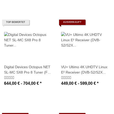
und optional Twin-CI
Unterstützung)
TOP BEWERTET
AUSVERKAUFT
Digital Devices Octopus NET
VU+ Ultimo 4K UHDTV Linux
SL-MC SX8 Pro 8 Tuner (Full-
E² Receiver (DVB-S2/S2X
Spectrum/Multicast) - SAT>IP
FBC + DVB-C FBC + DVB-T2
Netzwerktuner (8x DVB-S2X
MTSIF Dual Tuner / USB 3.0 /
644,00 € -
704,00 €
*
449,00 € -
599,00 €
*
Tuner mit Unicable-/JESS-
GigaBit)
Unterstützung und optional
Twin-CI Unterstützung)