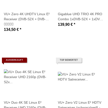
VU+ Zero 4K UHDTV Linux E²
Gigablue UHD TRIO 4K PRO
Receiver (DVB-S2X + DVB-
Combo 1xDVB-S2X + 1xDVB-
C/T2 h2.65 Tuner)
C/T2 Tuner WLAN 2160p E2
139,90 €
*
Linux Receiver
134,50 €
*
AUSVERKAUFT
TOP BEWERTET
VU+ Duo 4K SE Linux E²
VU+ Zero V2 Linux E² HDTV
Receiver UHD 2160p (DVB-
Satreceiver (schwarz/weiß -