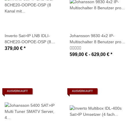
Inverto Sat>IP LNB IDLI-
Johansson 9830 4x2 IP-
8CHE20-OOPOE-OSP (8
Multischalter 8 Benutzer pro
Kanal mit PoE-Adapter-
Ausgang (Sat>IP Umsetzer)
379,00 €
*
Netzwerkanschluss direkt am
mit Netzteil Johansson 9933
599,00 € -
629,00 €
*
LNB)
(optional)
AUSVERKAUFT
AUSVERKAUFT