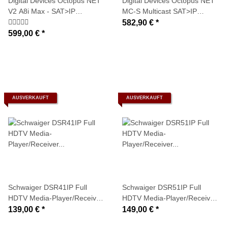
Digital Devices Octopus NET
Digital Devices Octopus NET
V2 A8i Max - SAT>IP
MC-S Multicast SAT>IP
Netzwerktuner (8x DVB-
Streaming Server (4x DVB-S2
582,90 €
*
C/C2/T/T2 Tuner + Twin-CI
Tuner + Twin CI
599,00 €
*
Unterstützung)
Unterstützung)
AUSVERKAUFT
AUSVERKAUFT
Schwaiger DSR41IP Full
Schwaiger DSR51IP Full
HDTV Media-Player/Receiver
HDTV Media-Player/Receiver
für SAT>IP (DC-IN, Internet,
für SAT>IP (DC-IN, Internet,
139,00 €
*
149,00 €
*
HDMI, IR Empfänger, CVBS
HDMI, IR Empfänger, 2xUSB)