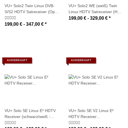
VU+ Solo2 Twin Linux DVB-
VU+ Solo2 WE (weiß) Twin
S/S2 HDTV Satreceiver (Open
Linux HDTV Satreceiver (HDD
Source / HDD intern ready)
zur Auswahl)
199,00 € -
329,00 €
*
199,00 € -
347,00 €
*
AUSVERKAUFT
AUSVERKAUFT
VU+ Solo SE Linux E² HDTV
VU+ Solo SE V2 Linux E²
Receiver (schwarz/weiß -
HDTV Receiver
DVB-S2, DVB-C/T oder DVB-
(schwarz/weiß - DVB-S2 oder