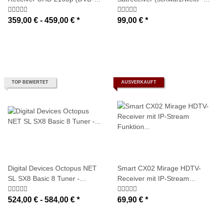
S2x FBC Frontend / DVB-C
DVB-S2 Tuner)
FBC Frontend / DVB-T2
359,00 € -
459,00 €
*
99,00 €
*
MTSIF Twin-/Dual-Tuner)
TOP BEWERTET
AUSVERKAUFT
Digital Devices Octopus NET
Smart CX02 Mirage HDTV-
SL SX8 Basic 8 Tuner -
Receiver mit IP-Stream
SAT>IP Netzwerktuner (8x
Funktion (SAT>IP Sender,
DVB-S2X Tuner mit
USB, LAN, Smart Stream)
524,00 € -
584,00 €
*
69,90 €
*
Unicable-/JESS-Unterstützung