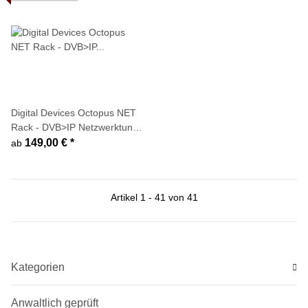
Digital Devices Octopus NET
Rack - DVB>IP Netzwerktuner
(DVB-C/C2 - DVB-T/T2 - DVB-
149,00 €
*
ab
S/S2)
Artikel 1 - 41 von 41
Kategorien
Anwaltlich geprüft