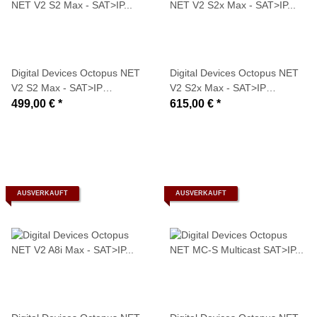
Digital Devices Octopus NET
Digital Devices Octopus NET
V2 S2 Max - SAT>IP
V2 S2x Max - SAT>IP
Netzwerktuner (8x DVB-S2
Netzwerktuner (8x DVB-S2x
499,00 €
*
615,00 €
*
Tuner + Twin-CI
Tuner Full Spectrum + Twin-
Unterstützung)
CI Unterstützung)
AUSVERKAUFT
AUSVERKAUFT