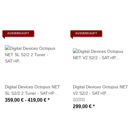
Netzwerktuner DVB-
S2/C2/T2/ISDB-S/C/T/J.83
HDTV mit Unicable-/JESS-
Unterstützung und optional
Twin-CI Unterstützung
AUSVERKAUFT
AUSVERKAUFT
Digital Devices Octopus NET
Digital Devices Octopus NET
SL S2/2 2 Tuner - SAT>IP
V2 S2/2 - SAT>IP
Netzwerktuner DVB-S/S2
Netzwerktuner (2x DVB-S2
359,00 € -
419,00 €
*
HDTV mit Unicable-/JESS-
Tuner + Twin-CI
299,00 €
*
Unterstützung und optional
Unterstützung)
Twin-CI Unterstützung