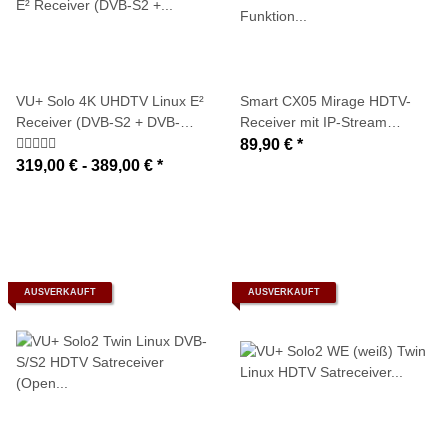
VU+ Solo 4K UHDTV Linux E²
Smart CX05 Mirage HDTV-
Receiver (DVB-S2 + DVB-
Receiver mit IP-Stream
C/T2 Tuner / USB 3.0 /
Funktion (SAT>IP Sender,
89,90 €
*
GigaBit)
USB, LAN, Smart Stream)
319,00 € -
389,00 €
*
AUSVERKAUFT
AUSVERKAUFT