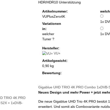
HDR/HDR10 Unterstützung
Artikelnummer:
welch
VUPlusZero4K
1x DV
Variationen
in:
welcher
1x DV
Tuner ?
Hersteller:
VU+
Artikelgewicht:
0,90 kg
Bewertung:
Gigablue UHD TRIO 4K PRO Combo 1xDVB-S2
Neues Design und mehr Power + jetzt mehr
Die neue Gigablue UHD Trio 4K PRO besitzt 
erweitert. Und somit als Combovariante nutzbar