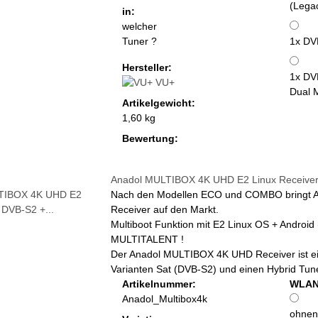
(Lega
in:
welcher
Tuner ?
1x DV
Hersteller:
1x DV
VU+
Dual 
Artikelgewicht:
1,60 kg
Bewertung:
Anadol MULTIBOX 4K UHD E2 Linux Receive
Nach den Modellen ECO und COMBO bringt A
Receiver auf den Markt.
Multiboot Funktion mit E2 Linux OS + Android (
MULTITALENT !
Der Anadol MULTIBOX 4K UHD Receiver ist ein M
Varianten Sat (DVB-S2) und einen Hybrid Tun
Artikelnummer:
WLAN 
Anadol_Multibox4k
ohne
n