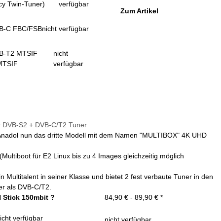
cy Twin-Tuner)
verfügbar
Zum Artikel
B-C FBC/FSB
nicht verfügbar
B-T2 MTSIF
nicht
MTSIF
verfügbar
r DVB-S2 + DVB-C/T2 Tuner
nadol nun das dritte Modell mit dem Namen "MULTIBOX" 4K UHD
Multiboot für E2 Linux bis zu 4 Images gleichzeitig möglich
ultitalent in seiner Klasse und bietet 2 fest verbaute Tuner in den
er als DVB-C/T2.
Stick 150mbit ?
84,90 € -
89,90 €
*
icht verfügbar
nicht verfügbar