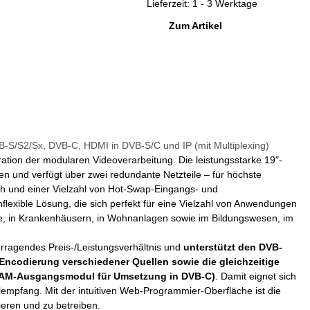
Lieferzeit: 1 - 3 Werktage
Zum Artikel
-S/S2/Sx, DVB-C, HDMI in DVB-S/C und IP (mit Multiplexing)
ion der modularen Videoverarbeitung. Die leistungsstarke 19"-
n und verfügt über zwei redundante Netzteile – für höchste
ch und einer Vielzahl von Hot-Swap-Eingangs- und
flexible Lösung, die sich perfekt für eine Vielzahl von Anwendungen
be, in Krankenhäusern, in Wohnanlagen sowie im Bildungswesen, im
rragendes Preis-/Leistungsverhältnis und
unterstützt den DVB-
ncodierung verschiedener Quellen sowie die gleichzeitige
 QAM-Ausgangsmodul für Umsetzung in DVB-C)
. Damit eignet sich
alempfang. Mit der intuitiven Web-Programmier-Oberfläche ist die
ieren und zu betreiben.