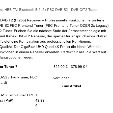
it HBB-TV, Bluetooth 5.4, 2x FBC DVB-S2 - DVB-C/T2 Tuner,
DVB-T2 (H.265) Receiver – Professionelle Funktionen, erweiterte
x DVB-S2 FBC-Frontend-Tuner (FBC-Frontend Tuner ODER 2x Legacy)
Tuner. Erleben Sie die nächste Stufe der Fernsehtechnologie mit
 Kabel-/DVB-T2 Receiver, der speziell für anspruchsvolle Nutzer
bietet eine Kombination aus professionellen Funktionen,
ualität. Der GigaBlue UHD Quad 4K Pro ist die ideale Wahl für
unktionen in einem Receiver erwarten. Perfekt für alle, die Wert auf
fangsoptionen legen.
er Tuner ?
329,00 € -
378,99 €
*
B-S2 / Twin-Tuner, FBC
verfügbar
dard)
Zum Artikel
B-Sx Twin-Tuner PRO
+
ra (PnP)
49,99
€