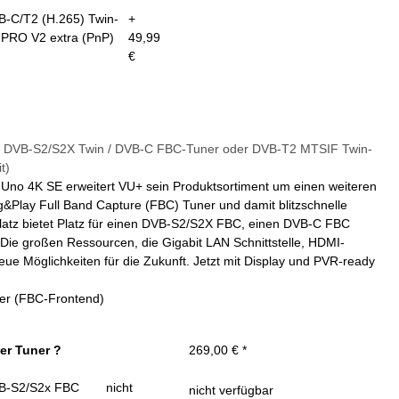
B-C/T2 (H.265) Twin-
+
 PRO V2 extra (PnP)
49,99
€
x DVB-S2/S2X Twin / DVB-C FBC-Tuner oder DVB-T2 MTSIF Twin-
t)
Uno 4K SE erweitert VU+ sein Produktsortiment um einen weiteren
&Play Full Band Capture (FBC) Tuner und damit blitzschnelle
atz bietet Platz für einen DVB-S2/S2X FBC, einen DVB-C FBC
ie großen Ressourcen, die Gigabit LAN Schnittstelle, HDMI-
eue Möglichkeiten für die Zukunft. Jetzt mit Display und PVR-ready
ner (FBC-Frontend)
er Tuner ?
269,00 €
*
B-S2/S2x FBC
nicht
nicht verfügbar