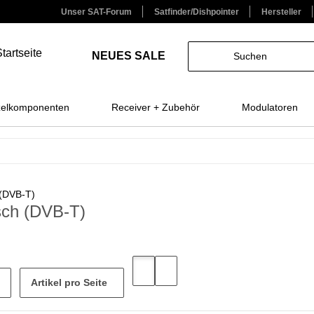
Unser SAT-Forum
Satfinder/Dishpointer
Hersteller
NEUES
SALE
zelkomponenten
Receiver + Zubehör
Modulatoren
isch (DVB-T)
Artikel pro Seite