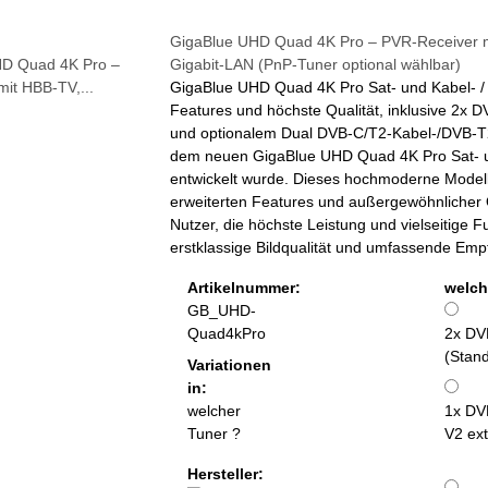
GigaBlue UHD Quad 4K Pro – PVR-Receiver m
Gigabit-LAN (PnP-Tuner optional wählbar)
GigaBlue UHD Quad 4K Pro Sat- und Kabel- / 
Features und höchste Qualität, inklusive 2
und optionalem Dual DVB-C/T2-Kabel-/DVB-T2 
dem neuen GigaBlue UHD Quad 4K Pro Sat- und
entwickelt wurde. Dieses hochmoderne Modell 
erweiterten Features und außergewöhnlicher Q
Nutzer, die höchste Leistung und vielseitige F
erstklassige Bildqualität und umfassende Emp
Artikelnummer:
welch
GB_UHD-
Quad4kPro
2x DV
(Stan
Variationen
in:
welcher
1x DV
Tuner ?
V2 ext
Hersteller: