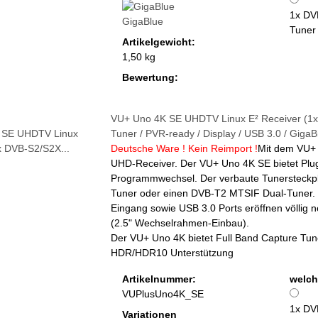
1x DV
GigaBlue
Tuner
Artikelgewicht:
1,50 kg
Bewertung:
VU+ Uno 4K SE UHDTV Linux E² Receiver (1
Tuner / PVR-ready / Display / USB 3.0 / GigaBi
Deutsche Ware ! Kein Reimport !
Mit dem VU+ 
UHD-Receiver. Der VU+ Uno 4K SE bietet Plug
Programmwechsel. Der verbaute Tunersteckpl
Tuner oder einen DVB-T2 MTSIF Dual-Tuner. D
Eingang sowie USB 3.0 Ports eröffnen völlig n
(2.5" Wechselrahmen-Einbau).
Der VU+ Uno 4K bietet Full Band Capture Tu
HDR/HDR10 Unterstützung
Artikelnummer:
welch
VUPlusUno4K_SE
1x DV
Variationen