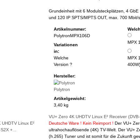
Grundeinheit mit 6 Modulsteckplätzen, 4 Gb
und 120 IP SPTS/MPTS OUT, max. 700 Mbit/s, in
Artikelnummer:
Welch
PolytronMPX106D
MPX 1
Variationen
in:
Welche
MPX 10
Version ?
400W
Hersteller:
Polytron
Artikelgewicht:
3,40 kg
VU+ Zero 4K UHDTV Linux E² Receiver (DVB-
Deutsche Ware ! Kein Reimport !
Der VU+ Zero
ultrahochauflösende (4K) TV-Welt. Der VU+ Z
(h.265) Tuner und ist somit für die Zukunft ge