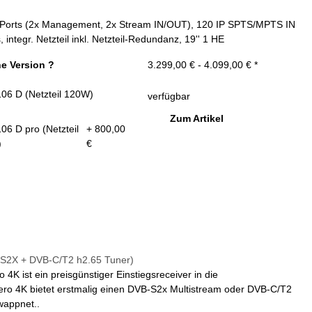
E Ports (2x Management, 2x Stream IN/OUT), 120 IP SPTS/MPTS IN
tegr. Netzteil inkl. Netzteil-Redundanz, 19'' 1 HE
e Version ?
3.299,00 € -
4.099,00 €
*
06 D (Netzteil 120W)
verfügbar
Zum Artikel
6 D pro (Netzteil
+ 800,00
)
€
S2X + DVB-C/T2 h2.65 Tuner)
 4K ist ein preisgünstiger Einstiegsreceiver in die
ero 4K bietet erstmalig einen DVB-S2x Multistream oder DVB-C/T2
wappnet..