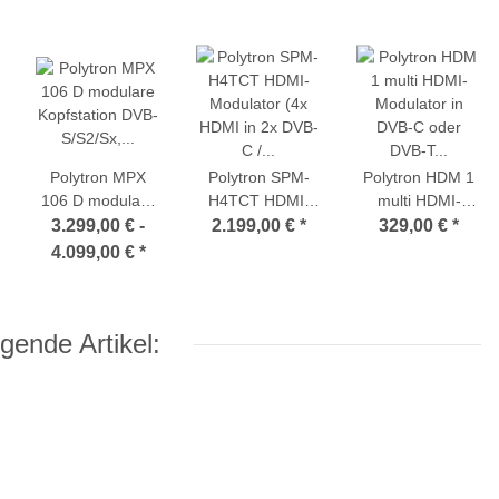
Polytron MPX
Polytron SPM-
Polytron HDM 1
106 D modulare
H4TCT HDMI-
multi HDMI-
Kopfstation DVB-
Modulator (4x
Modulator in
3.299,00 € -
2.199,00 €
*
329,00 €
*
S/S2/Sx, DVB-C,
HDMI in 2x DVB-
DVB-C oder
4.099,00 €
*
HDMI in DVB-S/C
C / DVB-T2 /
DVB-T (QAM /
und IP (mit
DVB-S/S2)
COFDM)
Multiplexing)
gende Artikel: