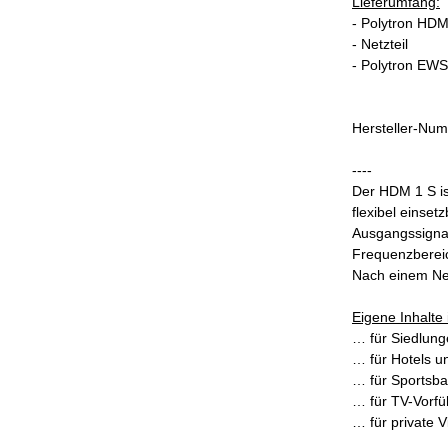
Lieferumfang:
- Polytron HDM
- Netzteil
- Polytron EWS
Hersteller-Nu
----
Der HDM 1 S is
flexibel einse
Ausgangssignal
Frequenzbereic
Nach einem Net
Eigene Inhalte
… für Siedlung
… für Hotels u
… für Sportsba
… für TV-Vorf
… für private 