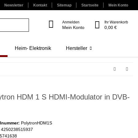
Newsletter
Kontakt
Sitemap
Startseite
Mein Konto
Anmelden
Ihr Warenkorb
Mein Konto
0,00 €
Heim- Elektronik
Hersteller
ytron HDM 1 S HDMI-Modulator in DVB-
elnummer:
PolytronHDM1S
4250238515937
5741638