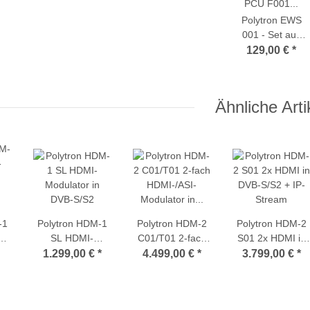
Polytron EWS
001 - Set aus
DVB-S
129,00 €
*
Einspeiseweiche
PCU F001 und
Inline-Verstärker
Ähnliche Arti
SV 100
-1
Polytron HDM-1
Polytron HDM-2
Polytron HDM-2
SL HDMI-
C01/T01 2-fach
S01 2x HDMI in
Modulator in
HDMI-/ASI-
DVB-S/S2 + IP-
1.299,00 €
*
4.499,00 €
*
3.799,00 €
*
DVB-S/S2
Modulator in
Stream
/
DVB-C/DVB-T +
IP-Stream