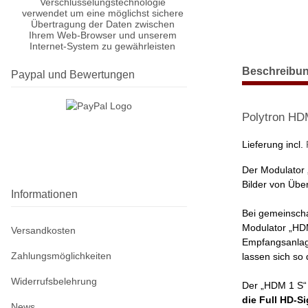
Verschlüsselungstechnologie
verwendet um eine möglichst sichere
Übertragung der Daten zwischen
Ihrem Web-Browser und unserem
Internet-System zu gewährleisten
weitere Regist
Beschreibu
Paypal und Bewertungen
Polytron HD
Lieferung incl.
Der Modulator 
Bilder von Übe
Informationen
Bei gemeinscha
Modulator „HDM
Versandkosten
Empfangsanlage
Zahlungsmöglichkeiten
lassen sich so
Widerrufsbelehrung
Der „HDM 1 S“ 
die Full HD-Si
News