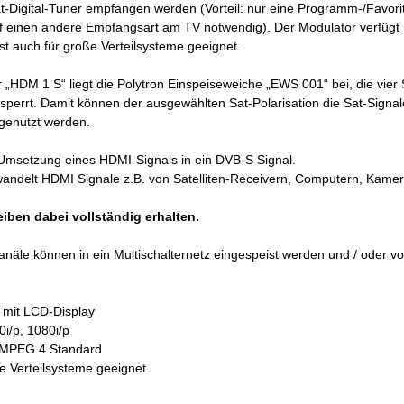
t-Digital-Tuner empfangen werden (Vorteil: nur eine Programm-/Favorite
 einen andere Empfangsart am TV notwendig). Der Modulator verfügt üb
st auch für große Verteilsysteme geeignet.
„HDM 1 S“ liegt die Polytron Einspeiseweiche „EWS 001“ bei, die vier 
perrt. Damit können der ausgewählten Sat-Polarisation die Sat-Signale
 genutzt werden.
Umsetzung eines HDMI-Signals in ein DVB-S Signal.
ndelt HDMI Signale z.B. von Satelliten-Receivern, Computern, Kame
eiben dabei vollständig erhalten.
näle können in ein Multischalternetz eingespeist werden und / oder
t mit LCD-Display
0i/p, 1080i/p
: MPEG 4 Standard
ße Verteilsysteme geeignet