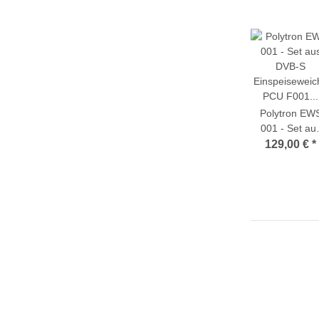
Polytron EW
001 - Set au
DVB-S
129,00 €
*
Einspeiseweic
PCU F001 un
Inline-Verstärk
SV 100