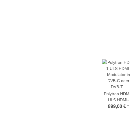
Polytron HDM
ULS HDMI-
Modulator in
899,00 €
*
DVB-C oder
DVB-T (QAM 
COFDM)