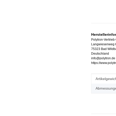
Herstellerinf
Polytron-Vertrie
Langwiesenweg 
75323 Bad Wildb
Deutschland
info@polytron.de
https://www.polyt
Produkteig
Wert
Artikelgewich
Abmessungen