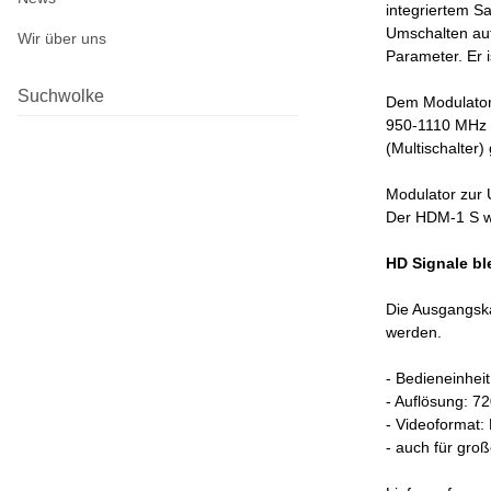
integriertem Sa
Umschalten auf
Wir über uns
Parameter. Er i
Suchwolke
Dem Modulator 
950-1110 MHz s
(Multischalter)
Modulator zur 
Der HDM-1 S wa
HD Signale bl
Die Ausgangska
werden.
- Bedieneinhei
- Auflösung: 72
- Videoformat
- auch für gro