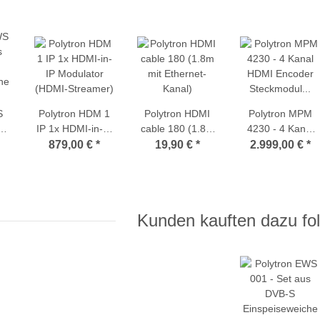
S
Polytron HDM 1
Polytron HDMI
Polytron MPM
s
IP 1x HDMI-in-IP
cable 180 (1.8m
4230 - 4 Kanal
Modulator
mit Ethernet-
HDMI Encoder
879,00 €
*
19,90 €
*
2.999,00 €
*
he
(HDMI-Streamer)
Kanal)
Steckmodul für
d
MPX 106 D Serie
er
Kunden kauften dazu fol