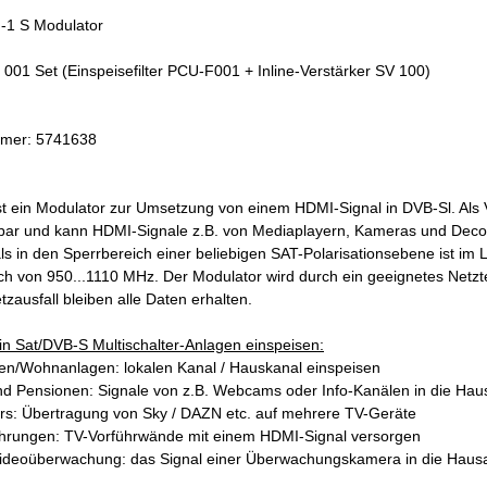
-1 S Modulator
 001 Set (Einspeisefilter PCU-F001 + Inline-Verstärker SV 100)
mmer: 5741638
t ein Modulator zur Umsetzung von einem HDMI-Signal in DVB-Sl. Als 
tzbar und kann HDMI-Signale z.B. von Mediaplayern, Kameras und Decode
s in den Sperrbereich einer beliebigen SAT-Polarisationsebene ist im L
h von 950...1110 MHz. Der Modulator wird durch ein geeignetes Netzte
zausfall bleiben alle Daten erhalten.
 in Sat/DVB-S Multischalter-Anlagen einspeisen:
en/Wohnanlagen: lokalen Kanal / Hauskanal einspeisen
nd Pensionen: Signale von z.B. Webcams oder Info-Kanälen in die Hau
rs: Übertragung von Sky / DAZN etc. auf mehrere TV-Geräte
ührungen: TV-Vorführwände mit einem HDMI-Signal versorgen
Videoüberwachung: das Signal einer Überwachungskamera in die Haus