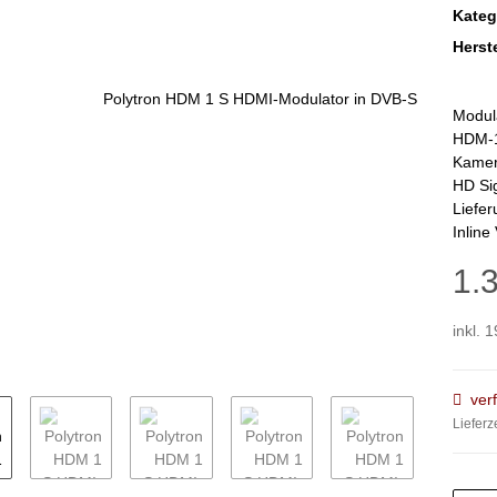
Kateg
Herste
Modul
HDM-1
Kamer
HD Sig
Liefe
Inline
1.
inkl. 
ver
Lieferz