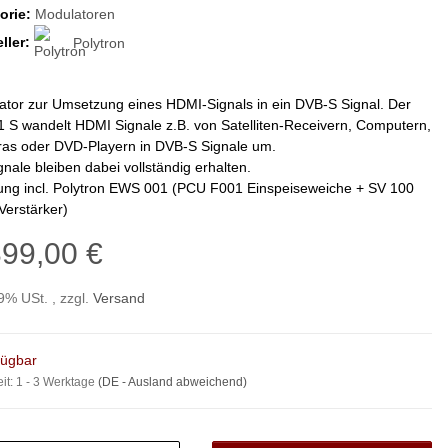
orie:
Modulatoren
ller:
Polytron
ator zur Umsetzung eines HDMI-Signals in ein DVB-S Signal. Der
 S wandelt HDMI Signale z.B. von Satelliten-Receivern, Computern,
as oder DVD-Playern in DVB-S Signale um.
nale bleiben dabei vollständig erhalten.
rung incl. Polytron EWS 001 (PCU F001 Einspeiseweiche + SV 100
 Verstärker)
399,00 €
19% USt. , zzgl.
Versand
fügbar
eit:
1 - 3 Werktage
(DE - Ausland abweichend)