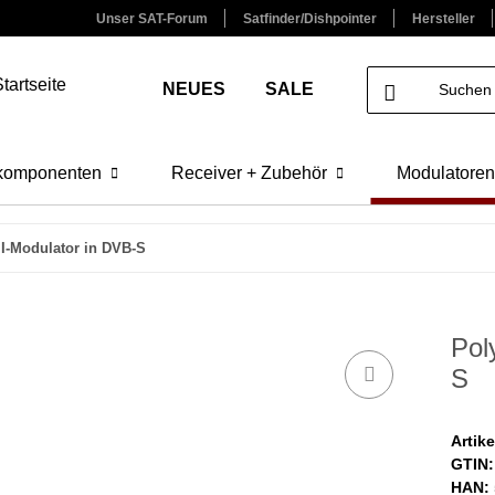
Unser SAT-Forum
Satfinder/Dishpointer
Hersteller
NEUES
SALE
lkomponenten
Receiver + Zubehör
Modulatoren
I-Modulator in DVB-S
Pol
S
Artik
GTIN:
HAN: