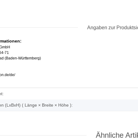
Angaben zur Produktsi
ormationen:
b GmbH
64-71
ad (Baden-Württemberg)
ron.de/de/
enschaft
t:
 (LxBxH) ( Länge × Breite × Höhe ):
Ähnliche Arti