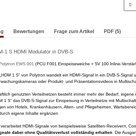
erkarten anzeigen
ng
Bewertungen
Frage zum Artikel
PDF (5)
M-1 S HDMI Modulator in DVB-S
Polytron EWS 001
(PCU F001 Einspeiseweiche + SV 100 Inline-Verstär
„HDM 1 S“ von Polytron wandelt ein HDMI-Signal in ein DVB-S-Signal um
rwachungskameras oder Produkt- und Präsentationsvideos in Multischa
ftlich genutzten Verteilnetzen besteht immer mehr der Bedarf, eigene i
 1 S“ das DVB-S-Signal zur Einspeisung in Verteilnetze mit Multischalt
n von Hotels, Krankenhäusern, Alten- und Pflegeheimen, Warteberei
 durch eigene Inhalte ergänzen.
verarbeitet HDMI-Signale von beispielsweise Satelliten-Receivern, C
gnale dabei ohne Qualitätsverlust vollständig erhalten
. Die Ausga