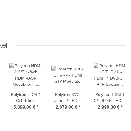
kel
Polytron HDM-4
Polytron XVC-
Polytron HDM 1
C/T 4-fach
Ultra - 4k HDMI
C/T IP 4K - HDMI
HDMI-/ASI-
in IP Modulator
in DVB-C/T + IP-
5.899,00 €
*
2.879,00 €
*
2.999,00 €
*
Modulator in
Stream
DVB-C/DVB-T +
Modulator
IP-Stream