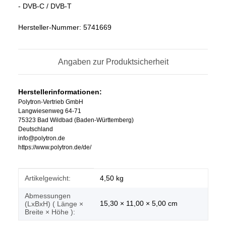
- DVB-C / DVB-T
Hersteller-Nummer: 5741669
Angaben zur Produktsicherheit
Herstellerinformationen:
Polytron-Vertrieb GmbH
Langwiesenweg 64-71
75323 Bad Wildbad (Baden-Württemberg)
Deutschland
info@polytron.de
https://www.polytron.de/de/
Produkteigenschaft
Wert
Artikelgewicht:
4,50
kg
Abmessungen
15,30 × 11,00 × 5,00 cm
(LxBxH) ( Länge ×
Breite × Höhe ):