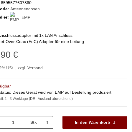
8595577607360
orie:
Antennendosen
ller:
EMP
nschlussadapter mit 1x LAN Anschluss
et-Over-Coax (EoC) Adapter für eine Leitung.
,90 €
19% USt. , zzgl.
Versand
fügbar
status: Dieses Gerät wird von EMP auf Bestellung produziert
eit:
1 - 3 Werktage
(DE - Ausland abweichend)
Stk
In den Warenkorb