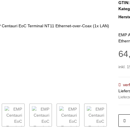
GTIN:
Kateg
Herste
EMP A
Ethern
64
inkl. 
ver
Liefer
Lieferz