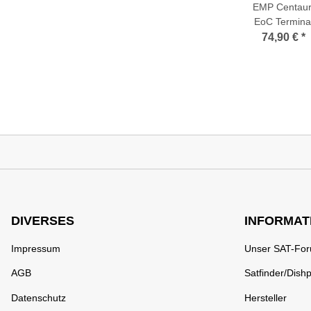
EMP Centaur
EoC Termina
NT13 Etherne
74,90 €
*
over-Coax (1
LAN/1x SAT/ 
TV)
DIVERSES
INFORMAT
Impressum
Unser SAT-Fo
AGB
Satfinder/Dishp
Datenschutz
Hersteller