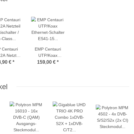
 Centauri
EMP Centauri
2A Netzteil
UTP/Koax
ischalter /
Ethernet-Schalter
3,90 €
*
159,00 €
*
Class EoC
ES41-15 (Net-
ponenten)
Class / Ethernet-
over-Coax / EoC)
kel