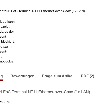
entauri EoC Terminal NT11 Ethernet-over-Coax (1x LAN)
ideo kann
gezeigt
da es der
sent-
blockiert.
e dazu im
sent-
 :
-nocookie
erkarten anzeigen
ng
Bewertungen
Frage zum Artikel
PDF (2)
i EoC Terminal NT11 Ethernet-over-Coax (1x LAN)
eibung: