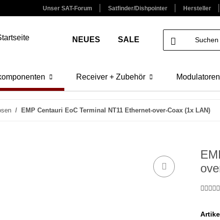
Unser SAT-Forum
Satfinder/Dishpointer
Hersteller
NEUES
SALE
lkomponenten
Receiver + Zubehör
Modulatoren
osen
EMP Centauri EoC Terminal NT11 Ethernet-over-Coax (1x LAN)
EMP
ove
Artik