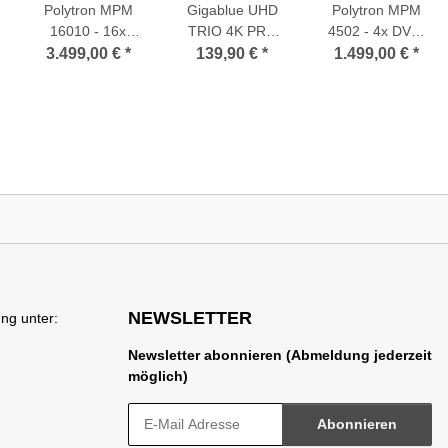
Polytron MPM
Gigablue UHD
Polytron MPM
16010 - 16x
TRIO 4K PRO
4502 - 4x DVB-
DVB-C (QAM)
Combo 1xDVB-
S/S2/S2x (2x CI)
3.499,00 €
*
139,90 €
*
1.499,00 €
*
Ausgangs-
S2X + 1xDVB-
Steckmodul für
Steckmodul für
C/T2 Tuner
MPX 106 D Serie
MPX 106 D Serie
WLAN 2160p E2
Linux Receiver
NEWSLETTER
ng unter:
Newsletter abonnieren (Abmeldung jederzeit
möglich)
Abonnieren