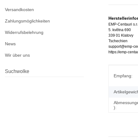
Versandkosten
Herstellerinf
Zahlungsmöglichkeiten
EMP-Centauri s.r.
5. května 690
Widerrufsbelehrung
339 01 Klatovy
Tschechien
News
support@emp-cen
https://emp-centau
Wir über uns
Produkteig
Wert
Suchwolke
Empfang:
Artikelgewich
Abmessungen
):