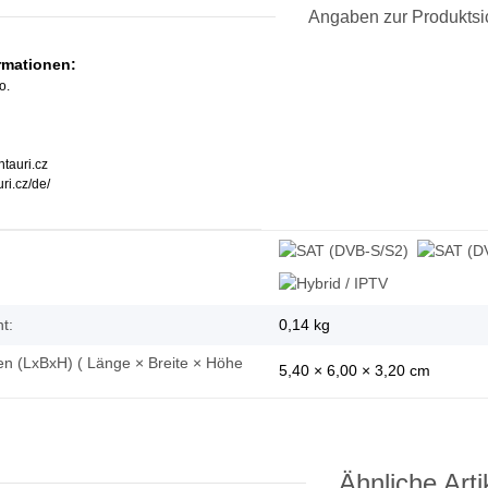
Angaben zur Produktsi
ormationen:
o.
tauri.cz
ri.cz/de/
enschaft
t:
0,14
kg
 (LxBxH) ( Länge × Breite × Höhe
5,40 × 6,00 × 3,20 cm
Ähnliche Arti