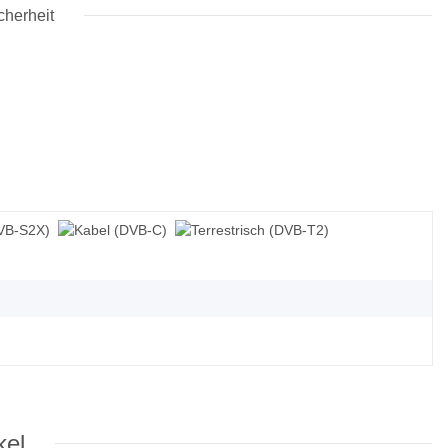
cherheit
kel