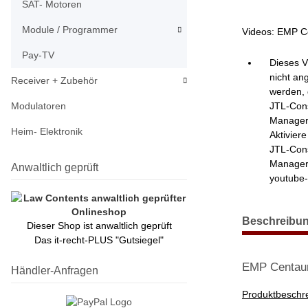
SAT- Motoren
Module / Programmer
Videos: EMP C
Pay-TV
Dieses V
nicht an
Receiver + Zubehör
werden, 
JTL-Con
Modulatoren
Manager 
Heim- Elektronik
Aktivier
JTL-Con
Manager
Anwaltlich geprüft
youtube
weitere Regist
Beschreibu
Dieser Shop ist anwaltlich geprüft
Das it-recht-PLUS "Gutsiegel"
EMP Centaur
Händler-Anfragen
Produktbeschr