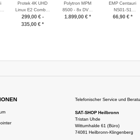
i
Protek 4K UHD
Polytron MPM
EMP Centauri
l
Linux E2 Combo-
8500 - 8x DVB-
NS01-S1
t-
Receiver (1x
S/S2/S2x (FTA)
Ethernet-over-
299,00 € -
1.899,00 €
*
66,90 €
*
x
DVB-S2 Sat-
Steckmodul für
Coax (EoC)
335,00 €
*
1x
Tuner fest + 1x
MPX 106 D Serie
Antennendose
Twin-Tuner DVB-
(2x LAN/1x SAT/
S2x oder Twin
1x TV)
DVB-C/T/T2
H.265 HEVC
wählbar)
IONEN
Telefonischer Service und Beratu
rum
SAT-SHOP Heilbronn
Tristan Uhde
ointer
Wittumhalde 61 (Büro)
74081 Heilbronn-Klingenberg