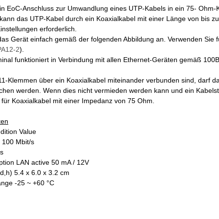
ein EoC-Anschluss zur Umwandlung eines UTP-Kabels in ein 75- Ohm-
kann das UTP-Kabel durch ein Koaxialkabel mit einer Länge von bis zu
instellungen erforderlich.
das Gerät einfach gemäß der folgenden Abbildung an. Verwenden Sie fü
A12-2
).
nal funktioniert in Verbindung mit allen Ethernet-Geräten gemäß 1
-Klemmen über ein Koaxialkabel miteinander verbunden sind, darf das
chen werden. Wenn dies nicht vermieden werden kann und ein Kabelstec
 für Koaxialkabel mit einer Impedanz von 75 Ohm.
ten
ition Value
 100 Mbit/s
/s
tion LAN active 50 mA / 12V
d,h) 5.4 x 6.0 x 3.2 cm
ange -25 ~ +60 °C