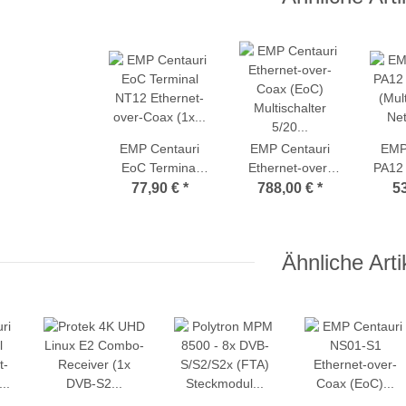
EMP Centauri
EMP Centauri
EMP
EoC Terminal
Ethernet-over-
PA12 
NT12 Ethernet-
Coax (EoC)
(Mult
77,90 €
*
788,00 €
*
5
over-Coax (1x
Multischalter 5/20
Net-
LAN/1x SAT/ 1x
NEU-12 (1Gbit)
Kom
TV)
Ähnliche Arti