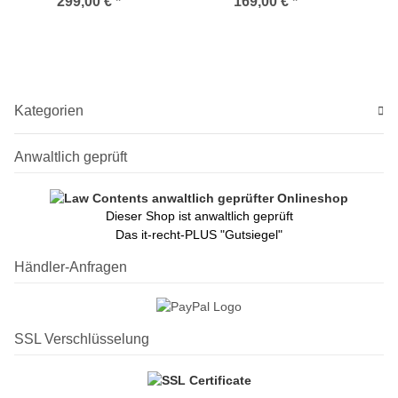
Umsetzer - Virtual TWIN-
LNB
299,00 €
*
169,00 €
*
Abschlusseinheit)
Kategorien
Anwaltlich geprüft
Dieser Shop ist anwaltlich geprüft
Das it-recht-PLUS "Gutsiegel"
Händler-Anfragen
SSL Verschlüsselung