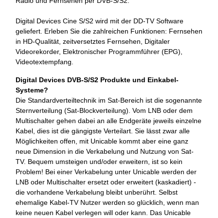
Radio und Fernsehen per DVB-S/S2.
Digital Devices Cine S/S2 wird mit der DD-TV Software
geliefert. Erleben Sie die zahlreichen Funktionen: Fernsehen
in HD-Qualität, zeitversetztes Fernsehen, Digitaler
Videorekorder, Elektronischer Programmführer (EPG),
Videotextempfang.
Digital Devices DVB-S/S2 Produkte und Einkabel-
Systeme?
Die Standardverteiltechnik im Sat-Bereich ist die sogenannte
Sternverteilung (Sat-Blockverteilung). Vom LNB oder dem
Multischalter gehen dabei an alle Endgeräte jeweils einzelne
Kabel, dies ist die gängigste Verteilart. Sie lässt zwar alle
Möglichkeiten offen, mit Unicable kommt aber eine ganz
neue Dimension in die Verkabelung und Nutzung von Sat-
TV. Bequem umsteigen und/oder erweitern, ist so kein
Problem! Bei einer Verkabelung unter Unicable werden der
LNB oder Multischalter ersetzt oder erweitert (kaskadiert) -
die vorhandene Verkabelung bleibt unberührt. Selbst
ehemalige Kabel-TV Nutzer werden so glücklich, wenn man
keine neuen Kabel verlegen will oder kann. Das Unicable