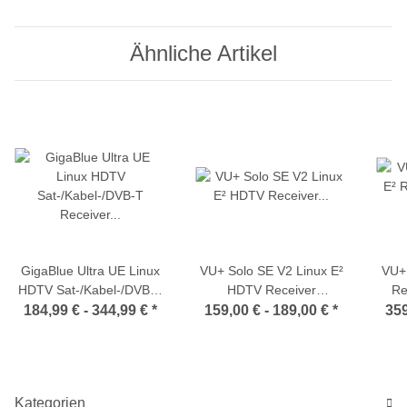
Ähnliche Artikel
GigaBlue Ultra UE Linux
VU+ Solo SE V2 Linux E²
VU+ 
HDTV Sat-/Kabel-/DVB-T
HDTV Receiver
Re
Receiver 1x DVB-S2
(schwarz/weiß - DVB-S2
(DVB
184,99 € -
344,99 €
*
159,00 € -
189,00 €
*
359
Tuner + 1x DVB-
oder DVB-C/T2 Tuner)
DVB
S2/C/T/T2 optional
T
Kategorien