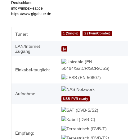
Deutschland
info@impex-sat.de
https://www.gigablue.de
Produkteigenschaft
Wert
1 (Single)
2 (Twin/Combo)
Tuner:
LAN/Internet
ja
Zugang:
Einkabel-tauglich:
Aufnahme:
USB-PVR ready
Empfang: