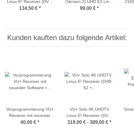
Linux E² Receiver (DVB-
(Version 2) UHD E2 Linux
2160
S2X + DVB-C/T2 h2.65
Satreceiver (DVB-S2)
mit
134,50 €
*
99,00 €
*
Tuner)
DVB
Kunden kauften dazu folgende Artikel:
Vorprogrammierung VU+
VU+ Solo 4K UHDTV
Smar
Receiver mit neuester
Linux E² Receiver (DVB-
Software + aktueller
S2 + DVB-C/T2 Tuner /
Prog
40,00 €
*
319,00 € -
389,00 €
*
Senderliste
USB 3.0 / GigaBit)
in