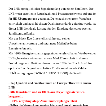
Der LNB ermöglicht den Signalempfang von einem Satelliten. Der
LNB weist exzellente Rauschzahl und Phasenrauschwerte auf und ist
für HD-Übertragungen geeignet. Da er nach strengsten Vorgaben
entwickelt und nach höchsten Qualitätsstandards gefertigt wurde, ist
dieser LNB die ideale Lösung für den Empfang des europaweiten
Satellitenrundfunks.
Mit der Black Eco Line stellt sich Inverto seiner
Umweltverantwortung und setzt neue Maßstäbe beim
Energieverbrauch.
Mit >20% Energieersparnis gegenüber vergleichbaren Wettbewerber
LNBs, beweisen wir erneut, unsere Markführerschaft in diesem
Produktsegment. Darüber hinaus bieten LNBs der Black Eco Line
optimale Empfangseigenschaften für die zunehmende Zahl an
HD-Übertragungen (DVB-S2 / HDTV / HD 3D) via Satellit.
- Top Qualität und ein Maximum an Energieeffizienz in einem
LNB
-
Alle Kunststoffe sind zu 100% aus Recyclingmaterialien
hergestellt
-
100% recyclingfähige Aluminiumempfangseinheit
- Selbst die Verpackung genügt höchsten Umweltansprüchen