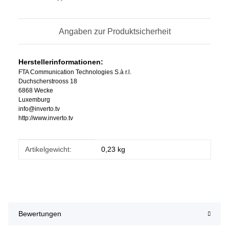
Angaben zur Produktsicherheit
Herstellerinformationen:
FTA Communication Technologies S.à r.l.
Duchscherstrooss 18
6868 Wecke
Luxemburg
info@inverto.tv
http://www.inverto.tv
Produkteigenschaft
Wert
Artikelgewicht:
0,23
kg
Bewertungen