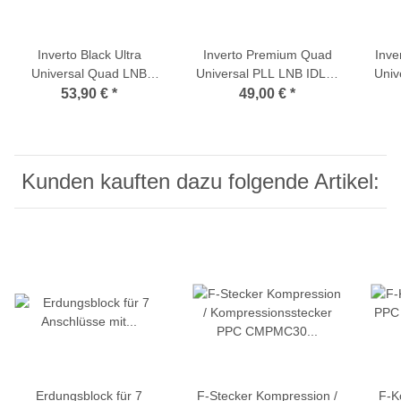
Inverto Black Ultra
Inverto Premium Quad
Inve
Universal Quad LNB
Universal PLL LNB IDLP-
Univ
(0.2db / High-Gain-LNB)
QDL410-PREMU-OPN
QU
53,90 €
*
49,00 €
*
(0,2dB typ.)
Kunden kauften dazu folgende Artikel:
Erdungsblock für 7
F-Stecker Kompression /
F-K