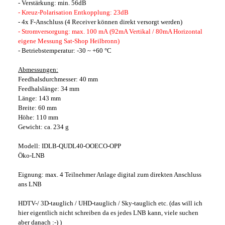
- Verstärkung: min. 56dB
- Kreuz-Polarisation Entkopplung: 23dB
- 4x F-Anschluss (4 Receiver können direkt versorgt werden)
- Stromversorgung: max. 100 mA (92mA Vertikal / 80mA Horizontal
eigene Messung Sat-Shop Heilbronn)
- Betriebstemperatur: -30 ~ +60 °C
Abmessungen:
Feedhalsdurchmesser: 40 mm
Feedhalslänge: 34 mm
Länge: 143 mm
Breite: 60 mm
Höhe: 110 mm
Gewicht: ca. 234 g
Modell: IDLB-QUDL40-OOECO-OPP
Öko-LNB
Eignung: max. 4 Teilnehmer Anlage digital zum direkten Anschluss
ans LNB
HDTV-/ 3D-tauglich / UHD-tauglich / Sky-tauglich etc. (das will ich
hier eigentlich nicht schreiben da es jedes LNB kann, viele suchen
aber danach :-) )