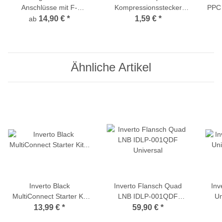
Anschlüsse mit F-
Kompressionsstecker
PPC
Anschluss-Technik (PPC)
PPC CMPMC30 Mini (für
14,90 €
*
1,59 €
*
ab
4mm Kabel)
Ähnliche Artikel
Inverto Black
Inverto Flansch Quad
Inv
MultiConnect Starter Kit
LNB IDLP-001QDF
Un
IDLB-SET03-MULTI-8TP
Universal
IDL
13,99 €
*
59,90 €
*
Multifeedhalterung