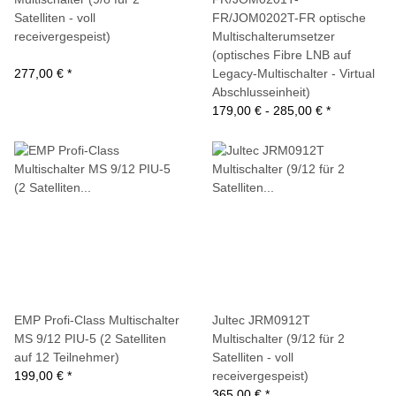
Satelliten - voll
FR/JOM0202T-FR optische
receivergespeist)
Multischalterumsetzer
(optisches Fibre LNB auf
277,00 €
*
Legacy-Multischalter - Virtual
Abschlusseinheit)
179,00 € -
285,00 €
*
EMP Profi-Class Multischalter
Jultec JRM0912T
MS 9/12 PIU-5 (2 Satelliten
Multischalter (9/12 für 2
auf 12 Teilnehmer)
Satelliten - voll
199,00 €
*
receivergespeist)
365,00 €
*