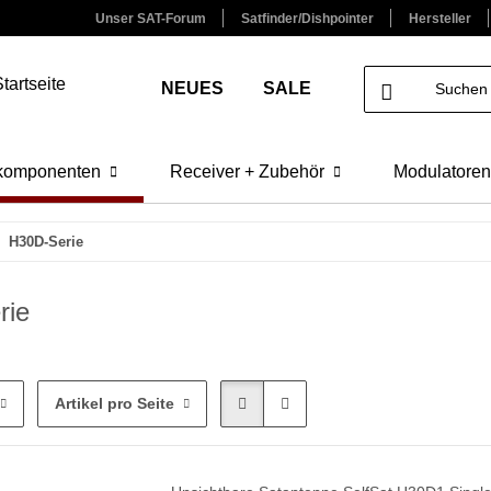
Unser SAT-Forum
Satfinder/Dishpointer
Hersteller
NEUES
SALE
lkomponenten
Receiver + Zubehör
Modulatoren
H30D-Serie
rie
Artikel pro Seite