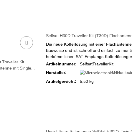
Selfsat H30D Traveller Kit (T30D) Flachantenn
Die neue Kofferlösung mit einer Flachantenne
Bauweise und ist schnell und einfach zu mont
herkömmlichen SAT Empfangs-Kofferlösungen n
Artikelnummer:
SelfsatTravellerKit
Hersteller:
Microelect
Artikelgewicht:
5,50 kg
Unsichtbare Satantenne SelfSat H30D2 Twin (