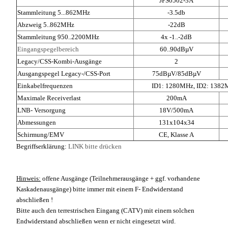
JPS0502-3A
Stammleitung 5...862MHz
-3.5db
Abzweig 5..862MHz
-22dB
Stammleitung 950..2200MHz
4x -1..-2dB
Eingangspegelbereich
60..90dBµV
Legacy/CSS-Kombi-Ausgänge
2
Ausgangspegel Legacy-/CSS-Port
75dBµV/8
5dBµV
Einkabelfrequenzen
ID1: 1280MHz, ID2: 1382
Maximale Receiverlast
200mA
LNB- Versorgung
18V/500mA
Abmessungen
131x104x34
Schirmung/EMV
CE, Klasse A
Begriffserklärung:
LINK bitte drücken
Hinweis:
offene Ausgänge (Teilnehmerausgänge + ggf. vorhandene
Kaskadenausgänge) bitte immer mit einem F- Endwiderstand
abschließen !
Bitte auch den terrestrischen Eingang (CATV) mit einem solchen
Endwiderstand abschließen wenn er nicht eingesetzt wird.