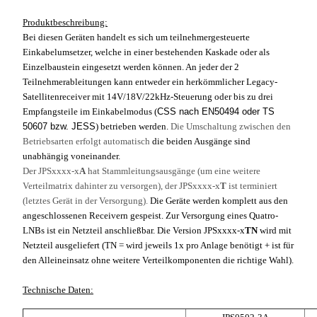
Produktbeschreibung:
Bei diesen Geräten handelt es sich um teilnehmergesteuerte
Einkabelumsetzer, welche in einer bestehenden Kaskade oder als
Einzelbaustein eingesetzt werden können. An jeder der 2
Teilnehmerableitungen kann entweder ein herkömmlicher Legacy-
Satellitenreceiver mit 14V/18V/22kHz-Steuerung oder bis zu drei
Empfangsteile im Einkabelmodus (
CSS nach EN50494 oder TS
50607 bzw. JESS
) betrieben werden.
Die Umschaltung zwischen den
Betriebsarten erfolgt automatisch
die beiden Ausgänge sind
unabhängig voneinander.
Der JPSxxxx-x
A
hat Stammleitungsausgänge (um eine weitere
Verteilmatrix dahinter zu versorgen), der JPSxxxx-x
T
ist terminiert
(letztes Gerät in der Versorgung).
Die Geräte werden komplett aus den
angeschlossenen Receivern gespeist. Zur Versorgung eines Quatro-
LNBs ist ein Netzteil anschließbar. Die Version JPSxxxx-x
TN
wird mit
Netzteil ausgeliefert (TN = wird jeweils 1x pro Anlage benötigt + ist für
den Alleineinsatz ohne weitere Verteilkomponenten die richtige Wahl).
Technische Daten: