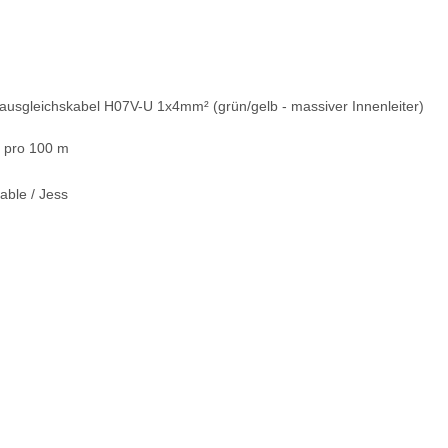
lausgleichskabel H07V-U 1x4mm² (grün/gelb - massiver Innenleiter)
 pro 100 m