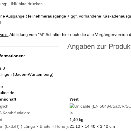
rung:
LINK bitte drücken
fene Ausgänge (Teilnehmerausgänge + ggf. vorhandene Kaskadenausgän
!
weis:
Abbildung vom "M" Schalter hier noch die alte Vorgängerversion d
Angaben zur Produkt
nformationen:
H
e 3
slingen (Baden-Württemberg)
de
ultec.de
enschaft
Wert
glich:
-Kombifunktion:
ja
t:
1,40
kg
 (LxBxH) ( Länge × Breite × Höhe ):
21,10 × 14,40 × 3,40 cm