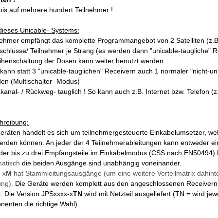
bis auf mehrere hundert Teilnehmer !
 dieses Unicable- Systems:
nehmer empfängt das komplette Programmangebot von 2 Satelliten (z.B
nschlüsse/ Teilnehmer je Strang (es werden dann "unicable-taugliche" R
eihenschaltung der Dosen kann weiter benutzt werden
kann statt 3 "unicable-tauglichen" Receivern auch 1 normaler "nicht-u
en (Multischalter- Modus)
anal- / Rückweg- tauglich ! So kann auch z.B. Internet bzw. Telefon (
hreibung:
eräten handelt es sich um teilnehmergesteuerte Einkabelumsetzer, we
erden können. An jeder der 4 Teilnehmerableitungen kann entweder ei
der bis zu drei Empfangsteile im Einkabelmodus (CSS nach EN50494)
matisch
die beiden Ausgänge sind unabhängig voneinander.
-x
M
hat Stammleitungsausgänge (um eine weitere Verteilmatrix dahint
ung).
Die Geräte werden komplett aus den angeschlossenen Receivern g
. Die Version JPSxxxx-x
TN
wird mit Netzteil ausgeliefert (TN = wird jew
nenten die richtige Wahl).