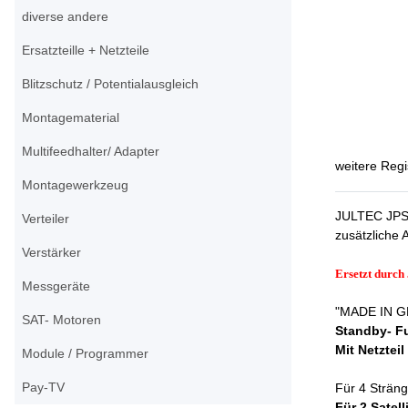
diverse andere
Ersatzteille + Netzteile
Blitzschutz / Potentialausgleich
Montagematerial
Multifeedhalter/ Adapter
weitere Regi
Montagewerkzeug
JULTEC JPS0
Verteiler
zusätzliche 
Verstärker
Ersetzt durc
Messgeräte
"MADE IN GE
SAT- Motoren
Standby- Fu
Mit Netztei
Module / Programmer
Pay-TV
Für 4 Sträng
Für 2 Satell