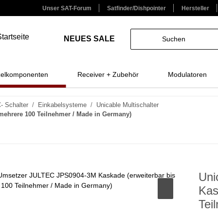
Unser SAT-Forum
Satfinder/Dishpointer
Hersteller
NEUES
SALE
zelkomponenten
Receiver + Zubehör
Modulatoren
- Schalter
Einkabelsysteme
Unicable Multischalter
mehrere 100 Teilnehmer / Made in Germany)
Uni
Kas
Tei