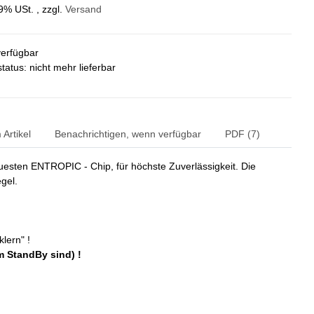
19% USt. , zzgl.
Versand
verfügbar
status: nicht mehr lieferbar
Artikel
Benachrichtigen, wenn verfügbar
PDF (7)
sten ENTROPIC - Chip, für höchste Zuverlässigkeit. Die
gel.
lern" !
m StandBy sind) !