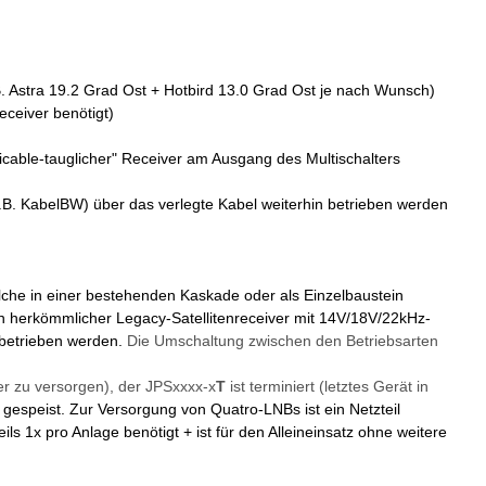
. Astra 19.2 Grad Ost + Hotbird 13.0 Grad Ost je nach Wunsch)
eceiver benötigt)
nicable-tauglicher" Receiver am Ausgang des Multischalters
z.B. KabelBW) über das verlegte Kabel weiterhin betrieben werden
lche in einer bestehenden Kaskade oder als Einzelbaustein
n herkömmlicher Legacy-Satellitenreceiver mit 14V/18V/22kHz-
 betrieben werden.
Die Umschaltung zwischen den Betriebsarten
er zu versorgen), der JPSxxxx-x
T
ist terminiert (letztes Gerät in
espeist. Zur Versorgung von Quatro-LNBs ist ein Netzteil
eils 1x pro Anlage benötigt + ist für den Alleineinsatz ohne weitere