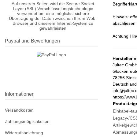
Auf unseren Seiten wird die Secure Socket
Begrifferklä
Layer (SSL) Verschlüsselungstechnologie
verwendet um eine möglichst sichere
Hinweis: of
Übertragung der Daten zwischen Ihrem Web-
Browser und unserem Internet-System zu
abschliesen 
gewährleisten
Achtung Hin
Paypal und Bewertungen
Herstelleri
Jultec Gmb
Glockenreut
78256 Steis
Deutschland
info@jultec.
Informationen
https://www.j
Produkteig
Versandkosten
Einkabel-tau
Legacy-/CSS
Zahlungsmöglichkeiten
Artikelgewich
Abmessungen
Widerrufsbelehrung