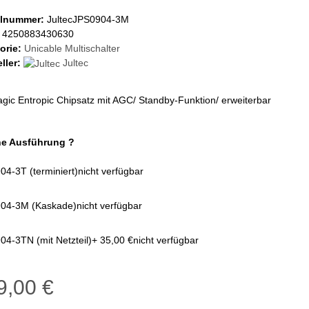
elnummer:
JultecJPS0904-3M
4250883430630
orie:
Unicable Multischalter
ller:
Jultec
ic Entropic Chipsatz mit AGC/ Standby-Funktion/ erweiterbar
e Ausführung ?
4-3T (terminiert)
nicht verfügbar
04-3M (Kaskade)
nicht verfügbar
4-3TN (mit Netzteil)
+ 35,00 €
nicht verfügbar
9,00 €