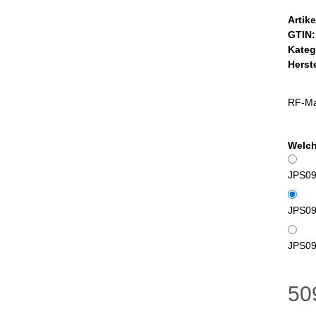
Artik
GTIN:
Kateg
Herste
RF-Mag
Welch
JPS090
JPS09
JPS090
50