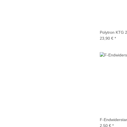
Polytron KTG 2
23,90 €
*
F-Endwidersta
2,50 €
*