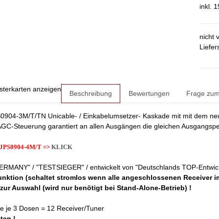
inkl. 
nicht 
Liefer
sterkarten anzeigen
Beschreibung
Bewertungen
Frage zum 
904-3M/T/TN Unicable- / Einkabelumsetzer- Kaskade mit mit dem neue
AGC-Steuerung garantiert an allen Ausgängen die gleichen Ausgangspe
h JPS0904-4M/T =>
KLICK
RMANY" / "TESTSIEGER" / entwickelt von "Deutschlands TOP-Entwick
nktion (schaltet stromlos wenn alle angeschlossenen Receiver i
l zur Auswahl (wird nur benötigt bei Stand-Alone-Betrieb) !
e je 3 Dosen = 12 Receiver/Tuner
iten !