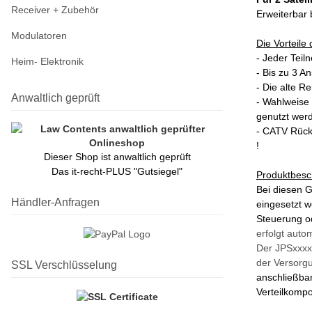
Receiver + Zubehör
Erweiterbar 
Modulatoren
Die Vorteile
- Jeder Teil
Heim- Elektronik
- Bis zu 3 A
- Die alte R
Anwaltlich geprüft
- Wahlweise 
genutzt werd
- CATV Rückk
!
Dieser Shop ist anwaltlich geprüft
Das it-recht-PLUS "Gutsiegel"
Produktbesc
Bei diesen G
Händler-Anfragen
eingesetzt w
Steuerung o
erfolgt auto
Der JPSxxxx
der Versorg
SSL Verschlüsselung
anschließbar
Verteilkompo