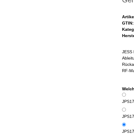
Artik
GTIN:
Kateg
Herste
JESS M
Ableit
Rückan
RF-Mag
Welch
JPS170
JPS17
JPS170