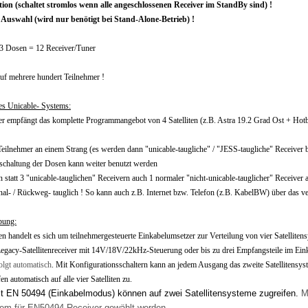
on (schaltet stromlos wenn alle angeschlossenen Receiver im StandBy sind) !
r Auswahl (wird nur benötigt bei Stand-Alone-Betrieb) !
 3 Dosen = 12 Receiver/Tuner
auf mehrere hundert Teilnehmer !
ses Unicable- Systems:
er empfängt das komplette Programmangebot von 4 Satelliten (z.B. Astra 19.2 Grad Ost + Hotb
Teilnehmer an einem Strang (es werden dann "unicable-taugliche" / "JESS-taugliche" Receiver b
nschaltung der Dosen kann weiter benutzt werden
 statt 3 "unicable-tauglichen" Receivern auch 1 normaler "nicht-unicable-tauglicher" Receive
- / Rückweg- tauglich ! So kann auch z.B. Internet bzw. Telefon (z.B. KabelBW) über das ver
bung:
en handelt es sich um teilnehmergesteuerte Einkabelumsetzer zur Verteilung von vier Satellite
egacy-Satellitenreceiver mit 14V/18V/22kHz-Steuerung oder bis zu drei Empfangsteile im E
olgt automatisch
. Mit Konfigurationsschaltern kann an jedem Ausgang das zweite Satelliten
fen automatisch auf alle vier Satelliten zu.
t EN 50494 (Einkabelmodus) können auf zwei Satellitensysteme zugreifen.
M
tem für EN50494-Receiver gewählt werden.