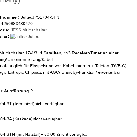
elnummer:
JultecJPS1704-3TN
4250883430470
orie:
JESS Multischalter
ller:
Jultec
ultischalter 17/4/3, 4 Satelliten, 4x3 Receiver/Tuner an einer
ung/ an einem Strang/Kabel
al-tauglich für Einspeisung von Kabel Internet + Telefon (DVB-C)
ic Entropic Chipsatz mit AGC/ Standby-Funktion/ erweiterbar
e Ausführung ?
4-3T (terminiert)
nicht verfügbar
04-3A (Kaskade)
nicht verfügbar
4-3TN (mit Netzteil)
+ 50,00 €
nicht verfügbar