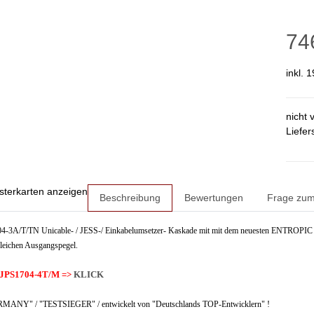
74
inkl. 
nicht 
Liefer
sterkarten anzeigen
Beschreibung
Bewertungen
Frage zum 
3A/T/TN Unicable- / JESS-/ Einkabelumsetzer- Kaskade mit mit dem neuesten ENTROPIC - Chi
leichen Ausgangspegel.
h JPS1704-4T/M =>
KLICK
NY" / "TESTSIEGER" / entwickelt von "Deutschlands TOP-Entwicklern" !