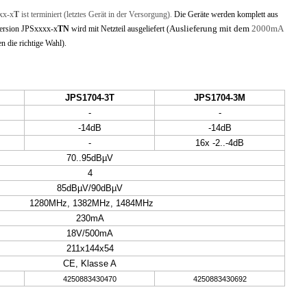
xxx-x
T
ist terminiert (letztes Gerät in der Versorgung).
Die Geräte werden komplett aus
Auslieferung mit dem
2000mA
Version JPSxxxx-x
TN
wird mit Netzteil ausgeliefert (
n die richtige Wahl).
JPS1704-3T
JPS1704-3M
-
-
-14dB
-14dB
-
16x -2..-4dB
70..95dBµV
4
85dBµV/90dBµV
1280MHz, 1382MHz, 1484MHz
230mA
18V/500mA
211x144x54
CE, Klasse A
4250883430470
4250883430692