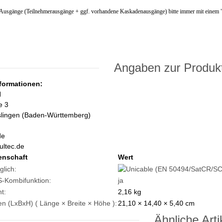
 Ausgänge (Teilnehmerausgänge + ggf. vorhandene Kaskadenausgänge) bitte immer mit einem 
Angaben zur Produkt
nformationen:
H
e 3
slingen (Baden-Württemberg)
de
ultec.de
enschaft
Wert
glich:
-Kombifunktion:
ja
t:
2,16
kg
 (LxBxH) ( Länge × Breite × Höhe ):
21,10 × 14,40 × 5,40 cm
Ähnliche Arti