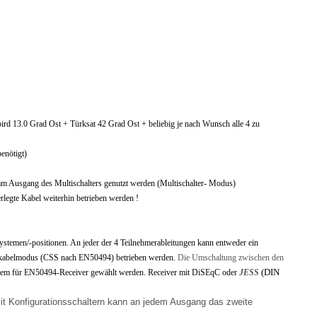
ird 13.0 Grad Ost + Türksat 42 Grad Ost + beliebig je nach Wunsch alle 4 zu
enötigt)
r am Ausgang des Multischalters genutzt werden (Multischalter- Modus)
legte Kabel weiterhin betrieben werden !
nsystemen/-positionen. An jeder der 4 Teilnehmerableitungen kann entweder ein
inkabelmodus (CSS nach EN50494) betrieben werden.
Die Umschaltung zwischen den
(DIN
system für EN50494-Receiver gewählt werden. Receiver mit DiSEqC oder
JESS
it Konfigurationsschaltern kann an jedem Ausgang das zweite