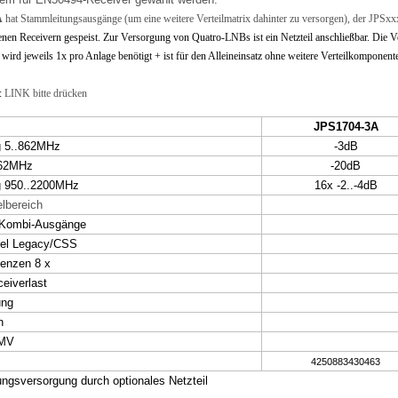
A
hat Stammleitungsausgänge (um eine weitere Verteilmatrix dahinter zu versorgen), der JPSx
nen Receivern gespeist. Zur Versorgung von Quatro-LNBs ist ein Netzteil anschließbar. Die 
wird jeweils 1x pro Anlage benötigt + ist für den Alleineinsatz ohne weitere Verteilkomponente
:
LINK bitte drücken
JPS1704-3A
g 5..862MHz
-3dB
862MHz
-20dB
g 950..2200MHz
16x -2..-4dB
lbereich
Kombi-Ausgänge
el Legacy/CSS
uenzen 8 x
eiverlast
ung
n
EMV
4250883430463
ngsversorgung durch optionales Netzteil