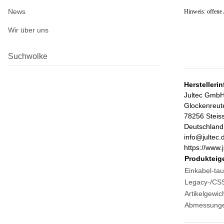
News
Hinweis: offene
Wir über uns
Suchwolke
Herstelleri
Jultec Gmb
Glockenreut
78256 Steis
Deutschland
info@jultec.
https://www.j
Produkteig
Einkabel-tau
Legacy-/CSS
Artikelgewich
Abmessungen