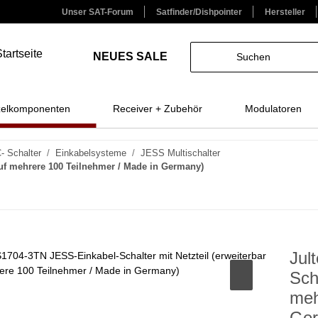
Unser SAT-Forum
Satfinder/Dishpointer
Hersteller
NEUES
SALE
zelkomponenten
Receiver + Zubehör
Modulatoren
- Schalter
Einkabelsysteme
JESS Multischalter
auf mehrere 100 Teilnehmer / Made in Germany)
Jul
Sch
meh
Ger