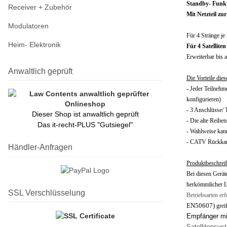
Standby- Funkti
Receiver + Zubehör
Mit Netzteil zu
Modulatoren
Für 4 Stränge je
Heim- Elektronik
Für 4 Satelliten
Erweiterbar bis 
Anwaltlich geprüft
Die Vorteile die
- Jeder Teilnehm
konfigurieren)
- 3 Anschlüsse/ 
Dieser Shop ist anwaltlich geprüft
- Die alte Reihe
Das it-recht-PLUS "Gutsiegel"
- Wahlweise kann
- CATV Rückkanal
Händler-Anfragen
Produktbeschrei
Bei diesen Gerät
herkömmlicher L
SSL Verschlüsselung
Betriebsarten erf
EN50607)
grei
Empfänger mi
Satellitensys