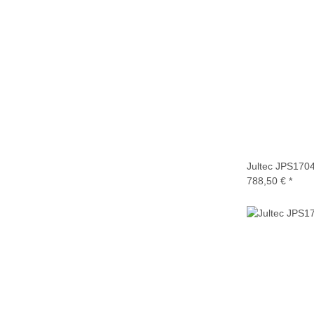
Jultec JPS170
788,50 €
*