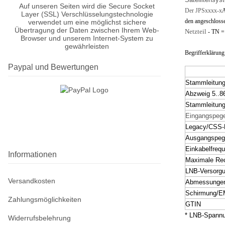
Auf unseren Seiten wird die Secure Socket
Der JPSxxxx-x
Layer (SSL) Verschlüsselungstechnologie
den angeschlosse
verwendet um eine möglichst sichere
Übertragung der Daten zwischen Ihrem Web-
Netzteil
- TN = 
Browser und unserem Internet-System zu
gewährleisten
Begrifferklärung
Paypal und Bewertungen
Stammleitun
Abzweig 5..
Stammleitun
Eingangspege
Legacy/CSS-
Ausgangspeg
Einkabelfreq
Informationen
Maximale Rec
LNB-Versorg
Versandkosten
Abmessunge
Schirmung/
Zahlungsmöglichkeiten
GTIN
* LNB-Spannu
Widerrufsbelehrung