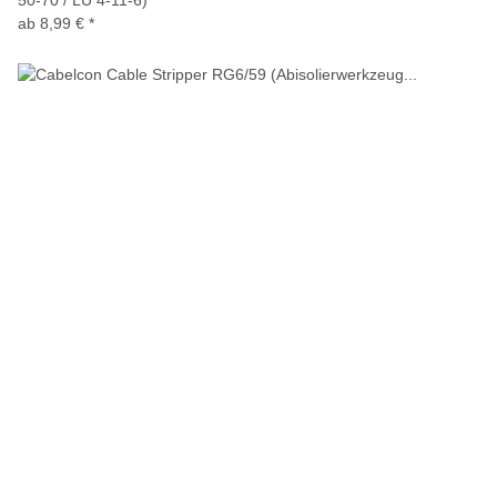
50-70 / LU 4-11-6)
ab
8,99 €
*