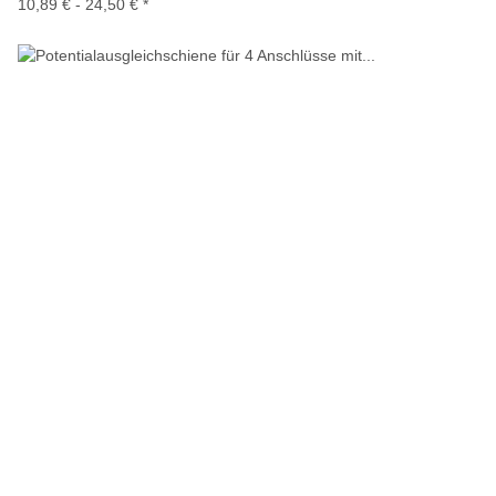
10,89 € -
24,50 €
*