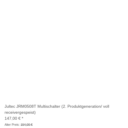
Jultec JRM0508T Multischalter (2. Produktgeneration/ voll
receivergespeist)
147,00 €
*
Alter Preis:
154,00 €