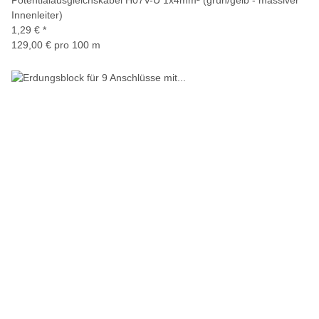
Potentialausgleichskabel H07V-U 1x4mm² (grün/gelb - massiver
Innenleiter)
1,29 €
*
129,00 € pro 100 m