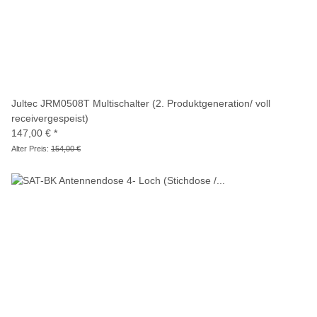
Jultec JRM0508T Multischalter (2. Produktgeneration/ voll
receivergespeist)
147,00 €
*
Alter Preis:
154,00 €