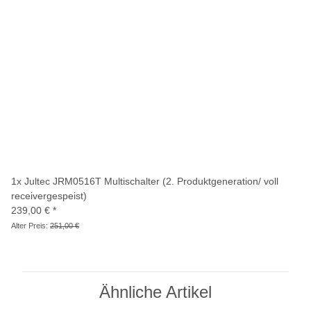
1x
Jultec JRM0516T Multischalter (2. Produktgeneration/ voll
receivergespeist)
239,00 €
*
Alter Preis:
251,00 €
Ähnliche Artikel