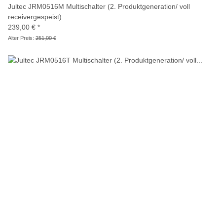
Jultec JRM0516M Multischalter (2. Produktgeneration/ voll
receivergespeist)
239,00 €
*
Alter Preis:
251,00 €