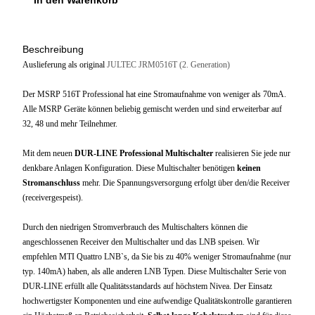
Beschreibung
Auslieferung als original
JULTEC JRM0516T (2. Generation)
Der MSRP 516T Professional hat eine Stromaufnahme von weniger als 70mA.
Alle MSRP Geräte können beliebig gemischt werden und sind erweiterbar auf
32, 48 und mehr Teilnehmer.
Mit dem neuen
DUR-LINE Professional Multischalter
realisieren Sie jede nur
denkbare Anlagen Konfiguration. Diese Multischalter benötigen
keinen
Stromanschluss
mehr. Die Spannungsversorgung erfolgt über den/die Receiver
(receivergespeist).
Durch den niedrigen Stromverbrauch des Multischalters können die
angeschlossenen Receiver den Multischalter und das LNB speisen. Wir
empfehlen MTI Quattro LNB`s, da Sie bis zu 40% weniger Stromaufnahme (nur
typ. 140mA) haben, als alle anderen LNB Typen. Diese Multischalter Serie von
DUR-LINE erfüllt alle Qualitätsstandards auf höchstem Nivea. Der Einsatz
hochwertigster Komponenten und eine aufwendige Qualitätskontrolle garantieren