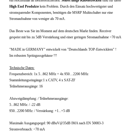
ein Höchstmaß an Betriebssicherheit.
Selbst lange Kabelstrecken
sind für diese
High End Produkte
kein Problem. Durch den Einsatz hochwertigster und
stromsparender Komponenten, benötigen die MSRP Multischalter nur eine
Stromaufnahme von weniger als 70 mA.
Das Beste was Sie im Moment auf dem deutschen Markt finden. Receiver
gespeist mit bis zu 5dB Verstärkung und einer geringen Stromaufnahme <70 mA
"MADE in GERMANY" entwickelt von "Deutschlands TOP-Entwicklern" !
Im robusten Spritzgussgehäuse !!!
Technische Daten:
Frequenzbereich: 1x 5...862 MHz + 4x 950....2200 MHz
Stammleitungseingänge:1 x CATV, 4 x SAT-ZF
Teilnehmerausgänge: 16
Abzweigdämpfung: / Teilnehmerausgänge:
5...862 MHz: / -22 dB
950...2200 MHz: / Verstärkung: +1...+5 dB
Maximale Ausgangspegel: 90 dBuV@35dB IMA nach EN 50083-3
Stromverbrauch: <70 mA