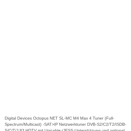
Digital Devices Octopus NET SL-MC M4 Max 4 Tuner (Full-
Spectrum/Multicast) -SAT>IP Netzwerktuner DVB-S2/C2/T2/ISDB-
S/C/T/J.83 HDTV mit Unicable-/JESS-Unterstützung und optional