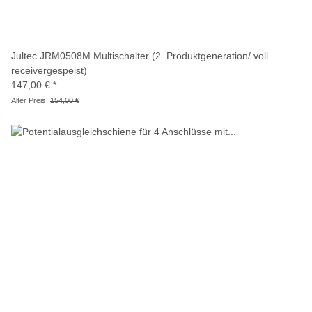
Jultec JRM0508M Multischalter (2. Produktgeneration/ voll
receivergespeist)
147,00 €
*
Alter Preis:
154,00 €