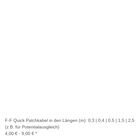
F-F Quick Patchkabel in den Längen (m): 0,3 | 0,4 | 0,5 | 1,5 | 2,5
(z.B. für Potentialausgleich)
4,00 € -
9,00 €
*