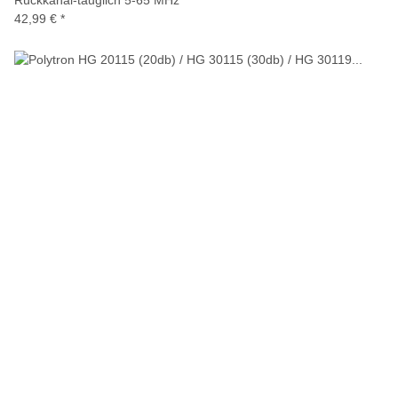
Rückkanal-tauglich 5-65 MHz
42,99 €
*