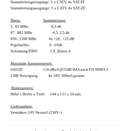
Stammleitungseingänge: 1 x CATV, 4x SAT-ZF
Stammleitungsausgänge: 1 x CATV, 4x SAT-ZF
Daten:
Stammleitung:
5...65 MHz: -0,5 db
87...862 MHz: -0,5..2,5 db
950...2200 MHz: 4x +20...+25 dB
Pegelsteller: 0..-10db
Schirmung/EMV: CE, Klasse A
Maximale Ausgangspegel:
SAT-ZF: 116 dBuV@35dB IMA nach EN 50083-3
LNB-Versorgung: 4x 18V, 300mA gesamt
Abmessungen:
Höhe x Breite x Tiefe: 144 x 131 x 34 mm
Lieferumfang:
Verstärker, 19V Netzteil (230V~)