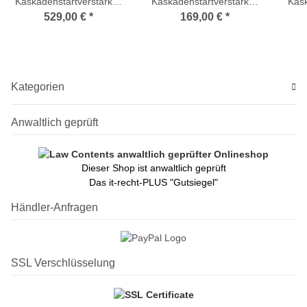
Kaskadenstartverstärker
Kaskadenstartverstärker
Kask
25dB mit Netzteil
15db mit Netzteil
529,00 €
*
169,00 €
*
(Amplifier Launch 16-
(Amplifier Launch 4-fach)
(Amp
fach)
Kategorien
Anwaltlich geprüft
Dieser Shop ist anwaltlich geprüft
Das it-recht-PLUS "Gutsiegel"
Händler-Anfragen
SSL Verschlüsselung