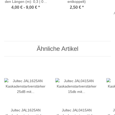
den Längen (m): 0,3 | 0,4
entkoppelt)
| 0,5 | 1,5 | 2,5 (z.B. für
Pro
4,00 € -
9,00 €
*
2,50 €
*
Potentialausgleich)
A
Ähnliche Artikel
Jultec JAL1625AN
Jultec JAL0415AN
J