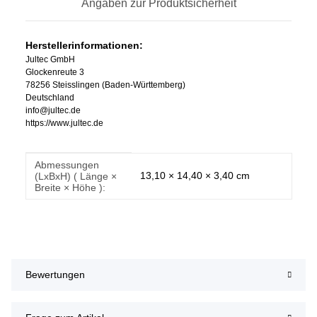
Angaben zur Produktsicherheit
Herstellerinformationen:
Jultec GmbH
Glockenreute 3
78256 Steisslingen (Baden-Württemberg)
Deutschland
info@jultec.de
https://www.jultec.de
Abmessungen
Produkteigenschaft
Wert
13,10 × 14,40 × 3,40 cm
(LxBxH) ( Länge ×
Breite × Höhe ):
Bewertungen