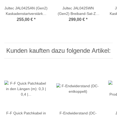
Jultec JAL0425AN (Gen2)
Jultec JAL0425WN
J
Kaskadenstartverstärker
(Gen2) Breiband-Sat-ZF
Kask
25dB mit Netzteil
Kaskadenstartverstärker
255,00 €
*
299,00 €
*
(Amplifier Launch 4-fach)
25db mit Netzteil
(Amp
(Amplifier Launch 4-fach
Wideband)
Kunden kauften dazu folgende Artikel:
F-F Quick Patchkabel in
F-Endwiderstand (DC-