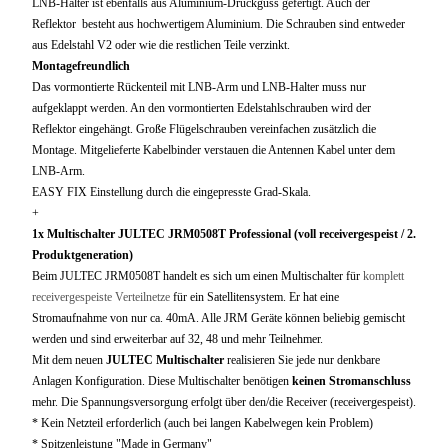
LNB-Halter ist ebenfalls aus Aluminium-Druckguss gefertigt. Auch der
Reflektor besteht aus hochwertigem Aluminium. Die Schrauben sind entweder
aus Edelstahl V2 oder wie die restlichen Teile verzinkt.
Montagefreundlich
Das vormontierte Rückenteil mit LNB-Arm und LNB-Halter muss nur
aufgeklappt werden. An den vormontierten Edelstahlschrauben wird der
Reflektor eingehängt. Große Flügelschrauben vereinfachen zusätzlich die
Montage. Mitgelieferte Kabelbinder verstauen die Antennen Kabel unter dem
LNB-Arm.
EASY FIX Einstellung durch die eingepresste Grad-Skala.
+
1x Multischalter JULTEC JRM0508T Professional (voll receivergespeist / 2.
Produktgeneration)
Beim JULTEC JRM0508T handelt es sich um einen Multischalter für
komplett
receivergespeiste Verteilnetze
für ein Satellitensystem. Er hat eine
Stromaufnahme von nur ca. 40mA. Alle JRM Geräte können beliebig gemischt
werden und sind erweiterbar auf 32, 48 und mehr Teilnehmer.
Mit dem neuen
JULTEC Multischalter
realisieren Sie jede nur denkbare
Anlagen Konfiguration. Diese Multischalter benötigen
keinen Stromanschluss
mehr. Die Spannungsversorgung erfolgt über den/die Receiver (receivergespeist).
* Kein Netzteil erforderlich (auch bei langen Kabelwegen kein Problem)
* Spitzenleistung "Made in Germany"