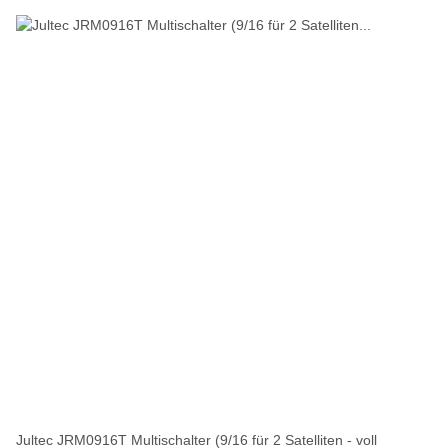
Jultec JRM0916T Multischalter (9/16 für 2 Satelliten - voll