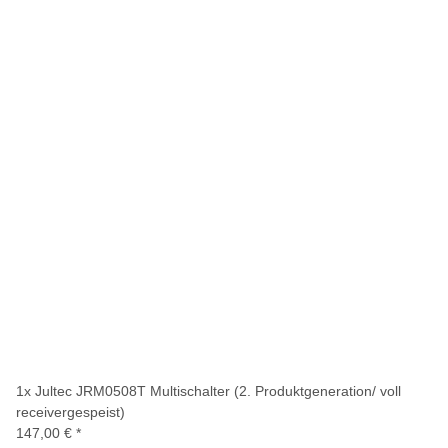
1x
Jultec JRM0508T Multischalter (2. Produktgeneration/ voll
receivergespeist)
147,00 €
*