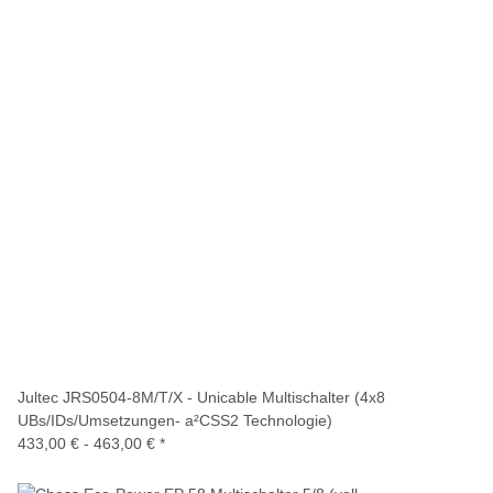
Jultec JRS0504-8M/T/X - Unicable Multischalter (4x8
UBs/IDs/Umsetzungen- a²CSS2 Technologie)
433,00 € -
463,00 €
*