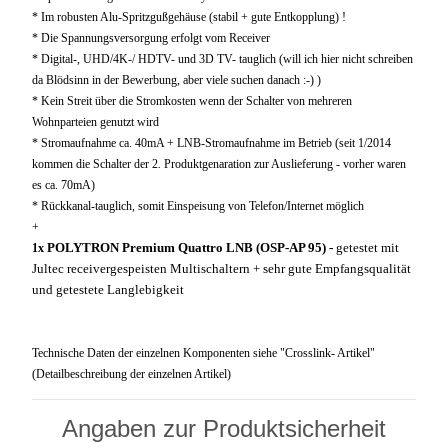
* Im robusten Alu-Spritzgußgehäuse (stabil + gute Entkopplung) !
* Die Spannungsversorgung erfolgt vom Receiver
* Digital-, UHD/4K-/ HDTV- und 3D TV- tauglich (will ich hier nicht schreiben
da Blödsinn in der Bewerbung, aber viele suchen danach :-) )
* Kein Streit über die Stromkosten wenn der Schalter von mehreren
Wohnparteien genutzt wird
* Stromaufnahme ca. 40mA + LNB-Stromaufnahme im Betrieb (seit 1/2014
kommen die Schalter der 2. Produktgenaration zur Auslieferung - vorher waren
es ca. 70mA)
* Rückkanal-tauglich, somit Einspeisung von Telefon/Internet möglich
+
POLYTRON Premium Quattro LNB (OSP-AP 95
) -
getestet mit
1x
Jultec receivergespeisten Multischaltern + sehr gute Empfangsqualität
und getestete Langlebigkeit
Technische Daten der einzelnen Komponenten siehe "Crosslink- Artikel"
(Detailbeschreibung der einzelnen Artikel)
Angaben zur Produktsicherheit