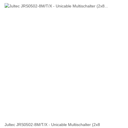
Jultec JRS0502-8M/T/X - Unicable Multischalter (2x8