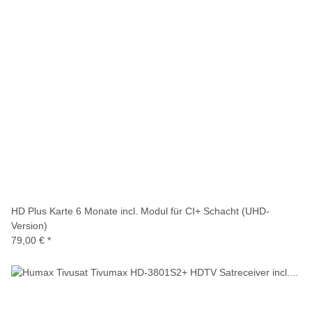
HD Plus Karte 6 Monate incl. Modul für CI+ Schacht (UHD-
Version)
79,00 €
*