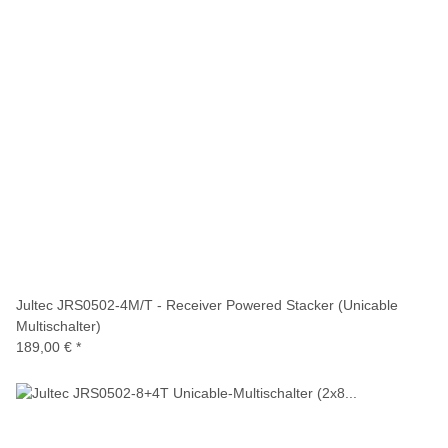
Jultec JRS0502-4M/T - Receiver Powered Stacker (Unicable
Multischalter)
189,00 €
*