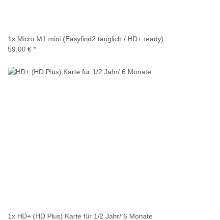
1x
Micro M1 mini (Easyfind2 tauglich / HD+ ready)
59,00 €
*
1x
HD+ (HD Plus) Karte für 1/2 Jahr/ 6 Monate