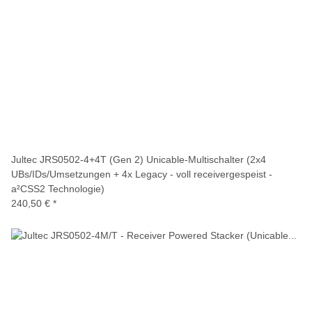
Jultec JRS0502-4+4T (Gen 2) Unicable-Multischalter (2x4
UBs/IDs/Umsetzungen + 4x Legacy - voll receivergespeist -
a²CSS2 Technologie)
240,50 €
*