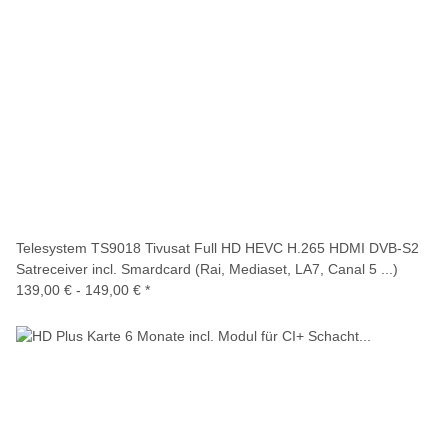
Telesystem TS9018 Tivusat Full HD HEVC H.265 HDMI DVB-S2
Satreceiver incl. Smardcard (Rai, Mediaset, LA7, Canal 5 ...)
139,00 € -
149,00 €
*