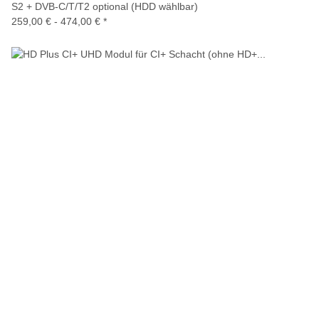
S2 + DVB-C/T/T2 optional (HDD wählbar)
259,00 € -
474,00 €
*