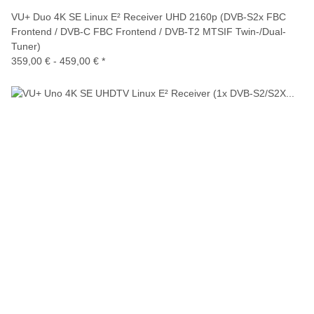
VU+ Duo 4K SE Linux E² Receiver UHD 2160p (DVB-S2x FBC
Frontend / DVB-C FBC Frontend / DVB-T2 MTSIF Twin-/Dual-
Tuner)
359,00 € -
459,00 €
*