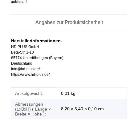
anbieter !
Angaben zur Produktsicherheit
Herstellerinformationen:
HD PLUS GmbH
Beta-Str. 1-10
85774 Unterföhringen (Bayern)
Deutschland
info@hd-plus.de/
https://www.hd-plus.de/
Produkteigenschaft
Wert
Artikelgewicht:
0,01
kg
Abmessungen
8,20 × 5,40 × 0,10 cm
(LxBxH) ( Länge ×
Breite × Höhe ):