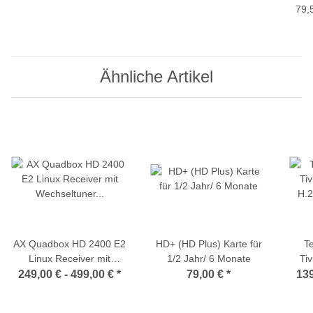
Senderliste
2000
79,
SATA
Ähnliche Artikel
AX Quadbox HD 2400 E2
HD+ (HD Plus) Karte für
T
Linux Receiver mit
1/2 Jahr/ 6 Monate
Ti
Wechseltuner DVB-S2 /
H.
249,00 € -
499,00 €
*
79,00 €
*
139
DVB-C / DVB-T/T2
(powered by Opticum)