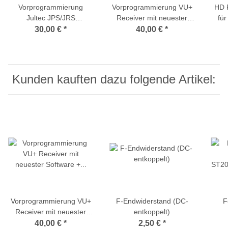
Vorprogrammierung
Vorprogrammierung VU+
HD 
Jultec JPS/JRS
Receiver mit neuester
für
Multischalter auf
Software + aktueller
HD+
30,00 €
*
40,00 €
*
Breitband-LNB-
Senderliste
Versorgung
(a²CSS/a²CSS2
Technologie)
Kunden kauften dazu folgende Artikel:
Vorprogrammierung VU+
F-Endwiderstand (DC-
F
Receiver mit neuester
entkoppelt)
Software + aktueller
ST2
40,00 €
*
2,50 €
*