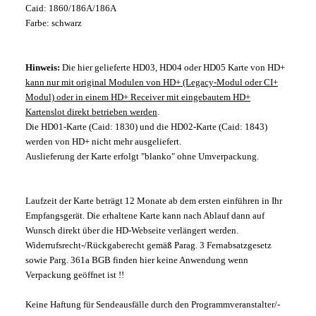
Caid: 1860/186A/186A
Farbe: schwarz
Hinweis:
Die hier gelieferte HD03, HD04 oder HD05 Karte von HD+
kann nur mit original Modulen von HD+ (Legacy-Modul oder CI+
Modul) oder in einem HD+ Receiver mit eingebautem HD+
Kartenslot direkt betrieben werden
.
Die HD01-Karte (Caid: 1830) und die HD02-Karte (Caid: 1843)
werden von HD+ nicht mehr ausgeliefert.
Auslieferung der Karte erfolgt "blanko" ohne Umverpackung.
Laufzeit der Karte beträgt 12 Monate ab dem ersten einführen in Ihr
Empfangsgerät. Die erhaltene Karte kann nach Ablauf dann auf
Wunsch direkt über die HD-Webseite verlängert werden.
Widerrufsrecht-/Rückgaberecht gemäß Parag. 3 Fernabsatzgesetz
sowie Parg. 361a BGB finden hier keine Anwendung wenn
Verpackung geöffnet ist !!
Keine Haftung für Sendeausfälle durch den Programmveranstalter/-