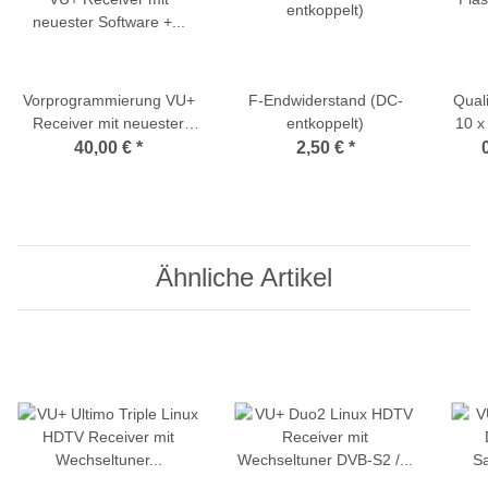
Vorprogrammierung VU+
F-Endwiderstand (DC-
Quali
Receiver mit neuester
entkoppelt)
10 x
Software + aktueller
40,00 €
*
2,50 €
*
Senderliste
Ähnliche Artikel