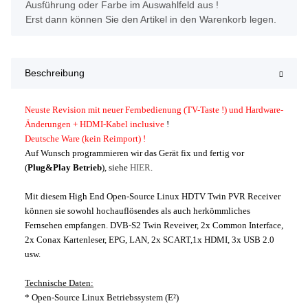
Ausführung oder Farbe im Auswahlfeld aus !
Erst dann können Sie den Artikel in den Warenkorb legen.
Beschreibung
Neuste Revision mit neuer Fernbedienung (TV-Taste !) und Hardware-
Änderungen + HDMI-Kabel inclusive
!
Deutsche Ware (kein Reimport) !
Auf Wunsch programmieren wir das Gerät fix und fertig vor
(
Plug&Play Betrieb
), siehe
HIER
.
Mit diesem High End Open-Source Linux HDTV Twin PVR Receiver
können sie sowohl hochauflösendes als auch herkömmliches
Fernsehen empfangen. DVB-S2 Twin Reveiver, 2x Common Interface,
2x Conax Kartenleser, EPG, LAN, 2x SCART,1x HDMI, 3x USB 2.0
usw.
Technische Daten:
* Open-Source Linux Betriebssystem (E²)