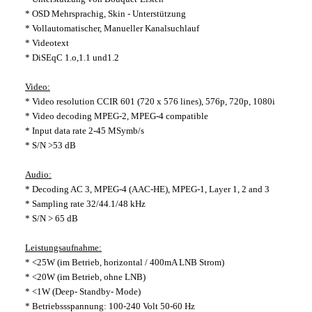
* OSD Mehrsprachig, Skin - Unterstützung
* Vollautomatischer, Manueller Kanalsuchlauf
* Videotext
* DiSEqC 1.o,1.1 und1.2
Video:
* Video resolution CCIR 601 (720 x 576 lines), 576p, 720p, 1080i
* Video decoding MPEG-2, MPEG-4 compatible
* Input data rate 2-45 MSymb/s
* S/N >53 dB
Audio:
* Decoding AC 3, MPEG-4 (AAC-HE), MPEG-1, Layer 1, 2 and 3
* Sampling rate 32/44.1/48 kHz
* S/N > 65 dB
Leistungsaufnahme:
* <25W (im Betrieb, horizontal / 400mA LNB Strom)
* <20W (im Betrieb, ohne LNB)
* <1W (Deep- Standby- Mode)
* Betriebssspannung: 100-240 Volt 50-60 Hz