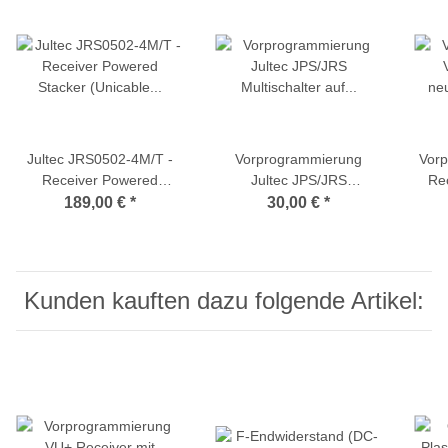
Jultec JRS0502-4M/T -
Vorprogrammierung
Vor
Receiver Powered
Jultec JPS/JRS
Rec
Stacker (Unicable
Multischalter auf
So
189,00 €
*
30,00 €
*
Multischalter)
Breitband-LNB-
Versorgung
(a²CSS/a²CSS2
Technologie)
Kunden kauften dazu folgende Artikel: