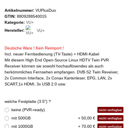
Artikelnummer:
VUPlusDuo
GTIN:
8809288540015
Kategorie:
VU+
Hersteller:
VU+
Deutsche Ware ! Kein Reimport !
Incl. neuer Fernbedienung (TV-Taste) + HDMI-Kabel
Mit diesem High End Open-Source Linux HDTV Twin PVR
Receiver können sie sowohl hochauflösendes als auch
herkömmliches Fernsehen empfangen. DVB-S2 Twin Reveiver,
2x Common Interface, 2x Conax Kartenleser, EPG, LAN, 2x
SCART,1x HDMI, 3x USB 2.0 usw.
welche Festplatte (3.5") ?
keine (PVR-ready)
nicht verfügbar
mit 500GB
+ 50,00 €
nicht verfügbar
mit 1000GB
+ 70,00 €
nicht verfügbar