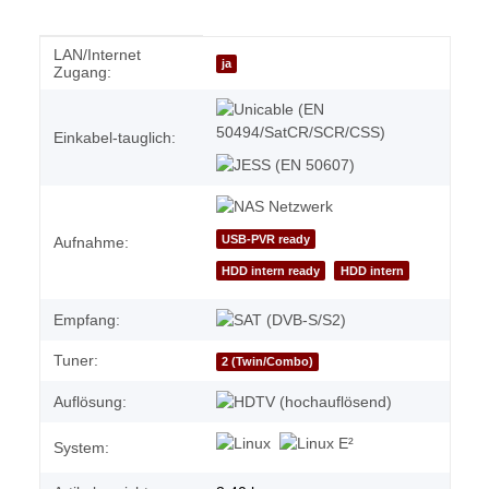
LAN/Internet
Produkteigenschaft
Wert
ja
Zugang:
Einkabel-tauglich:
USB-PVR ready
Aufnahme:
HDD intern ready
HDD intern
Empfang:
Tuner:
2 (Twin/Combo)
Auflösung:
System: