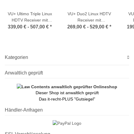
VU+ Ultimo Triple Linux
VU+ Duo2 Linux HDTV
VU
HDTV Receiver mit
Receiver mit
Wechseltuner DVB-S2 /
Wechseltuner DVB-S2 /
Satr
339,00 € -
507,00 €
*
269,00 € -
529,00 €
*
199
DVB-C / DVB-T / DVB-T2
DVB-C / DVB-T / DVB-T2
/
Kategorien
Anwaltlich geprüft
Dieser Shop ist anwaltlich geprüft
Das it-recht-PLUS "Gutsiegel"
Händler-Anfragen