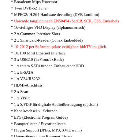
* Broadcom Mips Prozessor
* Twin DVB-S2 Tuner
* MPEG2/ H.264 Hardware decoding (DVB konform)
*
Unicable tauglich nach EN50494 (SatCR, SCR, CSS, Einkabel)
* 16-stelliges VFD Display (alphanumerisch)
* 2 x Common Interface Slots
* 2 x Smartcard-Reader (Conax Embedded)
*
10-2012 per Softwareupdate verfügbar: hbbTV-tauglich
* 10/100 Mbit Ethernet Interface
* 3 x USB2.0 (1xFront/2xBack)
* 1 x intern SATA für den Einbau einer HDD
* 1 x E-SATA
* 1 x V.24/RS232
* HDMI-Anschluss
* 2 x Scart
* 1 x YPrPb
* 1 x S/PDIF für digitale Audioübertragung (optisch)
* Kanalwechsel <1 Sekunde
* EPG (Electronic Program Guide)
* Bouquetlisten / Favoritenlisten
* Plugin Support (JPEG, MP3, XVID uvm.)
* Unterstützung von Bouquet-Listen