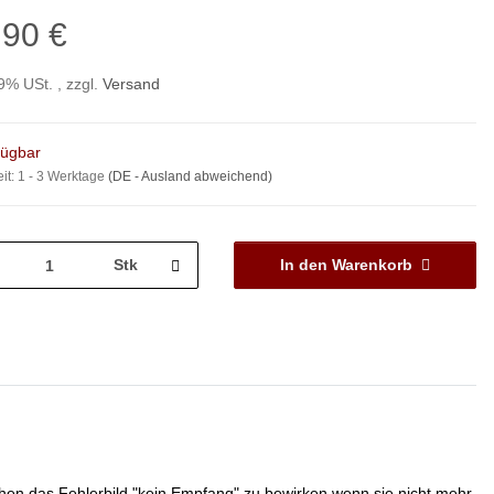
,90 €
19% USt. , zzgl.
Versand
fügbar
eit:
1 - 3 Werktage
(DE - Ausland abweichend)
Stk
In den Warenkorb
hen das Fehlerbild "kein Empfang" zu bewirken wenn sie nicht mehr