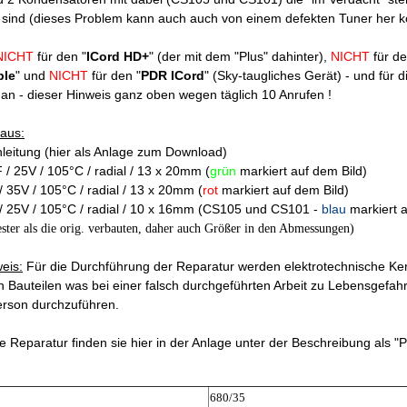
z sind (dieses Problem kann auch auch von einem defekten Tuner her k
NICHT
für den "
ICord HD+
" (der mit dem "Plus" dahinter),
NICHT
für de
ble
" und
NICHT
für den "
PDR ICord
" (Sky-taugliches Gerät) - und für
t an - dieser Hinweis ganz oben wegen täglich 10 Anrufen !
aus:
leitung (hier als Anlage zum Download)
 / 25V / 105°C / radial / 13 x 20mm (
grün
markiert auf dem Bild)
 35V / 105°C / radial / 13 x 20mm (
rot
markiert auf dem Bild)
/ 25V / 105°C / radial / 10 x 16mm (CS105 und CS101 -
blau
markiert a
ester als die orig. verbauten, daher auch Größer in den Abmessungen)
eis:
Für die Durchführung der Reparatur werden elektrotechnische Ken
 Bauteilen was bei einer falsch durchgeführten Arbeit zu Lebensgefahr 
erson durchzuführen.
ie Reparatur finden sie hier in der Anlage unter der Beschreibung als 
680/35