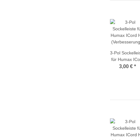
3-Pol Sockellei
für Humax ICo
HD
3,00 €
*
(Verbesserun
der
Fernbedienung