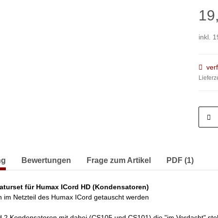
19
inkl. 
ver
Lieferz
erkarten anzeigen
ng
Bewertungen
Frage zum Artikel
PDF (1)
raturset für Humax ICord HD (Kondensatoren)
 im Netzteil des Humax ICord getauscht werden
nd 2 Kondensatoren mit dabei (CS105 und CS101) die "im Verdacht" ste