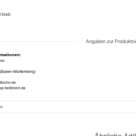
PW504D
Angaben zur Produktsi
ormationen:
onn
 (Baden-Württemberg)
lbronn.de
op-heilbronn.de
enschaft
t: