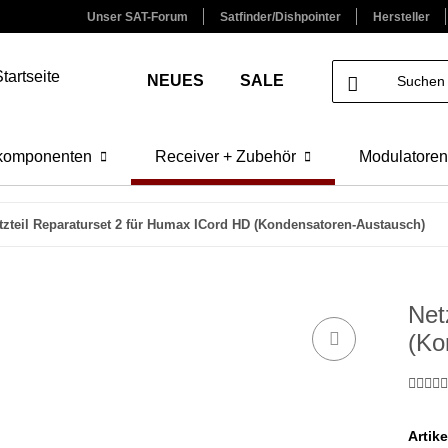
Unser SAT-Forum
Satfinder/Dishpointer
Hersteller
NEUES
SALE
lkomponenten
Receiver + Zubehör
Modulatoren
tzteil Reparaturset 2 für Humax ICord HD (Kondensatoren-Austausch)
Net
(Ko
Artik