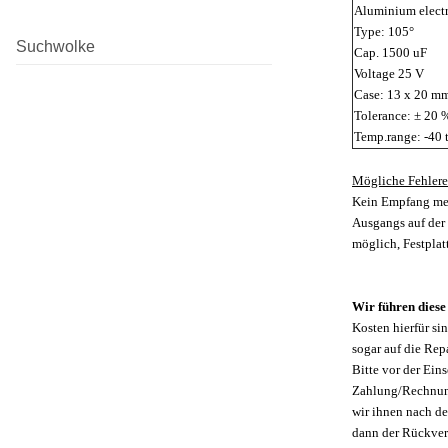
Aluminium electr
Type: 105°
Suchwolke
Cap. 1500 uF
Voltage 25 V
Case: 13 x 20 m
Tolerance: ± 20 
Temp.range: -40
Mögliche Fehlere
Kein Empfang meh
Ausgangs auf der
möglich, Festplat
Wir führen diese
Kosten hierfür si
sogar auf die Repa
Bitte vor der Ein
Zahlung/Rechnung
wir ihnen nach de
dann der Rückver