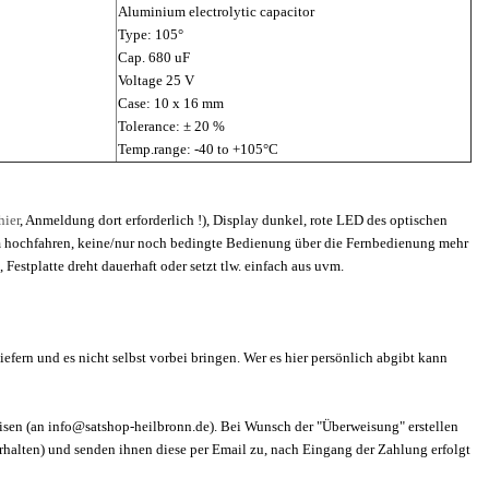
Aluminium electrolytic capacitor
Type: 105°
Cap. 680 uF
Voltage 25 V
Case: 10 x 16 mm
Tolerance: ± 20 %
Temp.range: -40 to +105°C
hier
, Anmeldung dort erforderlich !), Display dunkel, rote LED des optischen
im hochfahren, keine/nur noch bedingte Bedienung über die Fernbedienung mehr
Festplatte dreht dauerhaft oder setzt tlw. einfach aus uvm.
efern und es nicht selbst vorbei bringen. Wer es hier persönlich abgibt kann
sen (an info@satshop-heilbronn.de). Bei Wunsch der "Überweisung" erstellen
rhalten) und senden ihnen diese per Email zu, nach Eingang der Zahlung erfolgt