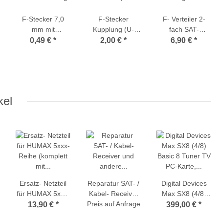
F-Stecker 7,0
F-Stecker
F- Verteiler 2-
pe
mm mit
Kupplung (U-
fach SAT-
Gummidichtring
Form)
tauglich
0,49 €
*
2,00 €
*
6,90 €
*
kel
Ersatz- Netzteil
Reparatur SAT- /
Digital Devices
für HUMAX 5xxx-
Kabel- Receiver
Max SX8 (4/8)
Reihe (komplett
Preis auf Anfrage
und andere
Basic 8 Tuner TV
13,90 €
*
399,00 €
*
mit Kabelsatz)
Elektrogeräte
PC-Karte,