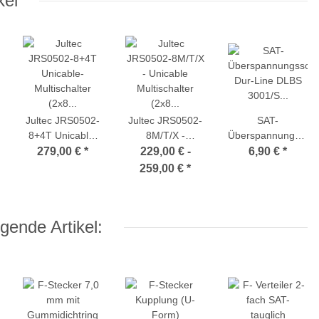
kel
Jultec JRS0502-
Jultec JRS0502-
SAT-
8+4T Unicable-
8M/T/X -
Überspannungsschu
Multischalter (2x8
Unicable
Dur-Line DLBS
279,00 €
*
229,00 € -
6,90 €
*
UBs/IDs/Umsetzungen
Multischalter (2x8
3001/S (Varistor /
259,00 €
*
ungen
+ 4x Legacy - voll
UBs/IDs/Umsetzungen-
Schutz vor
receivergespeist
a²CSS2
statischen
- a²CSS2
Technologie)
Überspannungen)
gende Artikel:
Technologie)