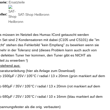
orie:
Ersatzteile
ller:
SAT-Shop Heilbronn
os müssen im Netzteil des Humax ICord getauscht werden
m Set sind 2 Kondensatoren mit dabei (C105 und CS101) die "im
ht" stehen das Fehlerbild "kein Empfang" zu bewirken wenn sie
mehr in der Toleranz sind (dieses Problem kann auch auch von
 defekten Tuner her kommen, den Tuner gibt es NICHT als
teil zu erwerben !)
estehend aus:
araturanleitung (hier als Anlage zum Download)
o 1500µF / 25V / 105°C / radial / 13 x 20mm (grün markiert auf dem
o 680µF / 35V / 105°C / radial / 13 x 20mm (rot markiert auf dem
o 680µF / 25V / 105°C / radial / 10 x 16mm (blau markiert auf dem
spannungsfester als die orig. verbauten)