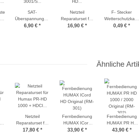
ste
SAT-
Netzteil
F- Stecker
rd
Überspannungsschutz
Reparaturset für
Wetterschutzkap
Dur-Line DLBS
Humax ICord HD
Gummi
6,90 €
*
16,90 €
*
0,49 €
*
g
3001/S (Varistor /
(Kondensatoren-
Schutz vor
Austausch)
sleistung)
statischen
Überspannungen)
Ähnliche Arti
Netzteil
Fernbedienung
Fernbedienung
ür
Reparaturset für
HUMAX ICord
HUMAX PR HD
HD
Humax PR-HD
HD Original (RM-
1000 / 2000
17,80 €
*
33,90 €
*
43,90 €
*
n-
1000 + HDCI
301)
Original (RM-