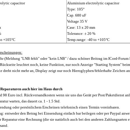
olytic capacitor
Aluminium electrolytic capacitor
Type: 105°
Cap. 680 uF
Voltage 35 V
m
Case: 13 x 20 mm
%
Tolerance: ± 20 %
 to +105°C
Temp.range: -40 to +105°C
rscheinungen:
r (Meldung "LNB fehlt" oder "kein LNB" / dazu schöner Beitrag im ICord-Forum
 Rückseite leuchtet noch, keine Funktion, nur noch Anzeige "Starting System" be
te dreht nicht mehr an, Display zeigt nur noch Hieroglyphen/fehlerhafte Zeichen an, 
 Reparaturen auch hier im Haus durch
nd 98 Euro incl. Rückversandkosten wenn sie uns das Gerät per Post/Paketdienst anli
ratur warten, das dauert ca. 1 - 1.5 Std.
sendung oder persönlichem Erscheinen telefonisch einen Termin vereinbaren.
: entweder den Betrag bei Einsendung einfach bar beilegen oder per Paypal anwei
r Reparatur eine Rechnung (die sie natürlich auch bei den anderen Zahlungsarten e
sand.