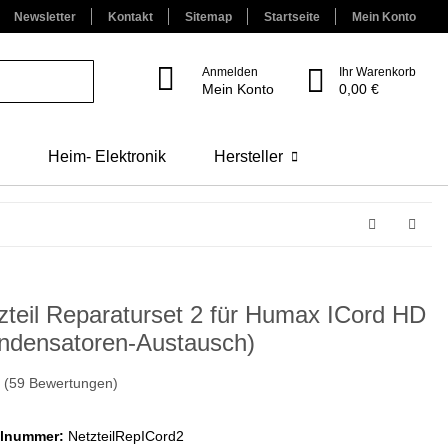
Newsletter
Kontakt
Sitemap
Startseite
Mein Konto
Anmelden
Ihr Warenkorb
Mein Konto
0,00 €
Heim- Elektronik
Hersteller
zteil Reparaturset 2 für Humax ICord HD
ndensatoren-Austausch)
(59 Bewertungen)
elnummer:
NetzteilRepICord2