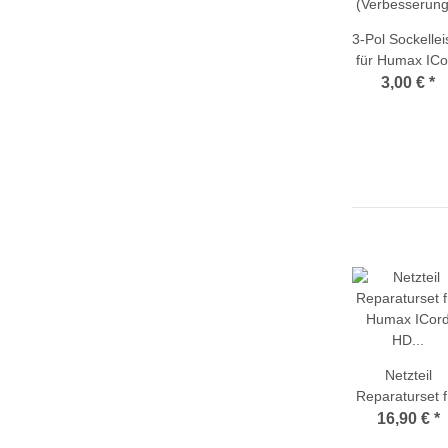
3-Pol Sockellei
für Humax ICo
HD
3,00 €
*
(Verbesserun
der
Fernbedienung
Netzteil
Reparaturset f
Humax ICord 
16,90 €
*
(Kondensatore