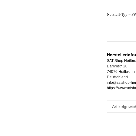
Netzteil-Typ = 
Herstellerinf
SAT-Shop Heilbr
Dammstr. 20
74076 Heilbronn
Deutschland
info@satshop-hei
https://www.satsh
Produkteig
Wert
Artikelgewich