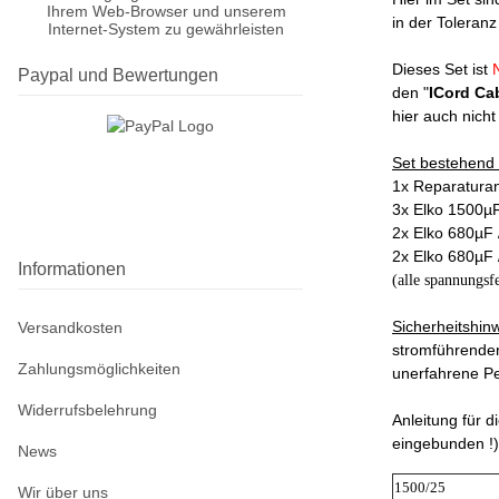
Ihrem Web-Browser und unserem
in der Toleran
Internet-System zu gewährleisten
Dieses Set ist
Paypal und Bewertungen
den "
ICord Ca
hier auch nich
Set bestehend 
1x Reparaturan
3x Elko 1500µF
2x Elko 680µF /
2x Elko 680µF 
Informationen
(alle spannungsf
Sicherheitshinw
Versandkosten
stromführenden
Zahlungsmöglichkeiten
unerfahrene P
Widerrufsbelehrung
Anleitung für d
eingebunden !)
News
1500/25
Wir über uns