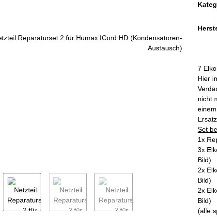
Kateg
Herste
7 Elk
Hier i
Verdac
nicht 
einem
Ersatz
Set b
1x Rep
3x Elk
Bild)
2x Elk
Bild)
2x Elk
Bild)
(alle 