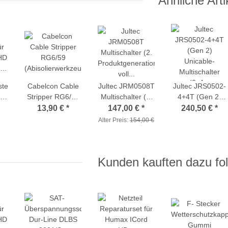
Ähnliche Arti
ste
Cabelcon Cable
Jultec JRM0508T
Jultec JRS0502-
rd
Stripper RG6/59
Multischalter (2.
4+4T (Gen 2)
(Abisolierwerkzeug
Produktgeneration/
Unicable-
13,90 €
*
147,00 €
*
240,50 €
*
g
für Self-Install
voll
Multischalter (2x4
Alter Preis:
154,00 €
Stecker)
receivergespeist)
UBs/IDs/Umsetz
sleistung)
+ 4x Legacy - voll
receivergespeist
Kunden kauften dazu fol
- a²CSS2
Technologie)