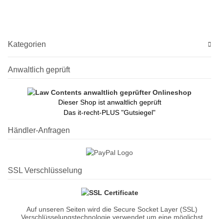
Erweiterungs-Sets)
Unicable-
UBs
Umsetzungen/SatCR + 1x
Legacy-Ausgang)
Kategorien
Anwaltlich geprüft
Dieser Shop ist anwaltlich geprüft
Das it-recht-PLUS "Gutsiegel"
Händler-Anfragen
SSL Verschlüsselung
Auf unseren Seiten wird die Secure Socket Layer (SSL)
Verschlüsselungstechnologie verwendet um eine möglichst