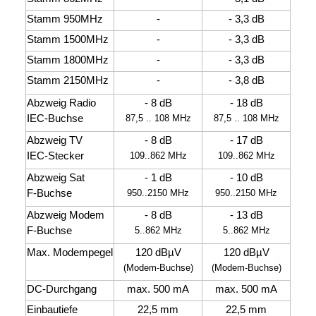
Stamm 950MHz
-
- 3,3 dB
Stamm 1500MHz
-
- 3,3 dB
Stamm 1800MHz
-
- 3,3 dB
Stamm 2150MHz
-
- 3,8 dB
Abzweig Radio
- 8 dB
- 18 dB
IEC-Buchse
87,5 .. 108 MHz
87,5 .. 108 MHz
Abzweig TV
- 8 dB
- 17 dB
IEC-Stecker
109..862 MHz
109..862 MHz
Abzweig Sat
- 1 dB
- 10 dB
F-Buchse
950..2150 MHz
950..2150 MHz
Abzweig Modem
- 8 dB
- 13 dB
F-Buchse
5..862 MHz
5..862 MHz
Max. Modempegel
120 dBµV
120 dBµV
(Modem-Buchse)
(Modem-Buchse)
DC-Durchgang
max. 500 mA
max. 500 mA
Einbautiefe
22,5 mm
22,5 mm