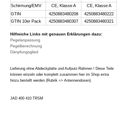
Schirmung/EMV
CE, Klasse A
CE, Klasse A
GTIN
4250883480208
4250883480222
GTIN 10er Pack
4250883480307
4250883480321
Hilfreiche Links mit genauen Erklärungen dazu:
Pegelanpassung
Pegelberechnung
Dänpfungsglied
Lieferung ohne Abdeckplatte und Aufputz-Rahmen ! Diese Teile
können einzeln oder komplett zusammen hier im Shop extra
hinzu bestellt werden (Rubrik => Antennendosen).
JAD 400 410 TRSM