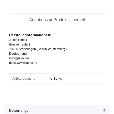
Angaben zur Produktsicherheit
Herstellerinformationen:
Jultec GmbH
Glockenreute 3
78256 Steisslingen (Baden-Württemberg)
Deutschland
info@jultec.de
https://www.jultec.de
Produkteigenschaft
Wert
Artikelgewicht:
0,16
kg
Bewertungen