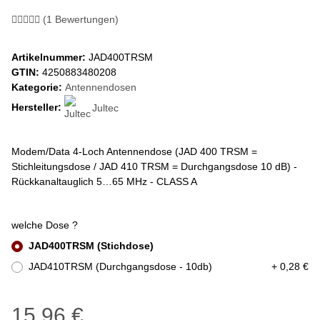
(1 Bewertungen)
Artikelnummer:
JAD400TRSM
GTIN:
4250883480208
Kategorie:
Antennendosen
Hersteller:
Jultec
Modem/Data 4-Loch Antennendose (JAD 400 TRSM =
Stichleitungsdose / JAD 410 TRSM = Durchgangsdose 10 dB) -
Rückkanaltauglich 5…65 MHz - CLASS A
welche Dose ?
JAD400TRSM (Stichdose)
JAD410TRSM (Durchgangsdose - 10db)
+ 0,28 €
15,96 €