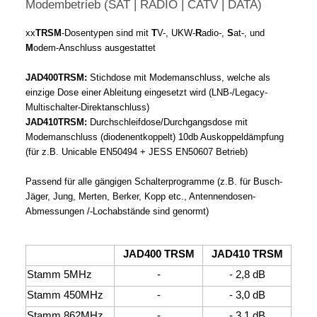
Modembetrieb (SAT | RADIO | CATV | DATA)
xx
TRSM
-Dosentypen sind mit
T
V-, UKW-
R
adio-,
S
at-, und
M
odem-Anschluss ausgestattet
JAD400TRSM:
Stichdose mit Modemanschluss, welche als
einzige Dose einer Ableitung eingesetzt wird (LNB-/Legacy-
Multischalter-Direktanschluss)
JAD410TRSM:
Durchschleifdose/Durchgangsdose mit
Modemanschluss (diodenentkoppelt) 10db Auskoppeldämpfung
(für z.B. Unicable EN50494 + JESS EN50607 Betrieb)
Passend für alle gängigen Schalterprogramme (z.B. für Busch-
Jäger, Jung, Merten, Berker, Kopp etc., Antennendosen-
Abmessungen /-Lochabstände sind genormt)
JAD400 TRSM
JAD410 TRSM
Stamm 5MHz
-
- 2,8 dB
Stamm 450MHz
-
- 3,0 dB
Stamm 862MHz
-
- 3,1 dB