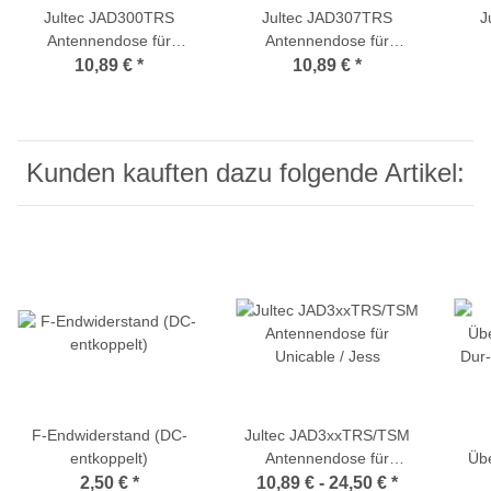
Jultec JAD300TRS
Jultec JAD307TRS
J
Antennendose für
Antennendose für
Direktanschluss an LNB /
Unicable / Jess (Enddose
10,89 €
*
10,89 €
*
Multischalter (Stichdose)
7dB)
Un
Kunden kauften dazu folgende Artikel:
F-Endwiderstand (DC-
Jultec JAD3xxTRS/TSM
entkoppelt)
Antennendose für
Üb
Unicable / Jess
Dur
2,50 €
*
10,89 € -
24,50 €
*