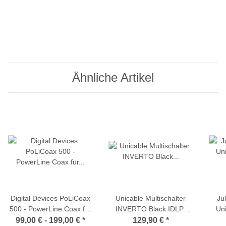
(V
Ü
Ähnliche Artikel
Digital Devices PoLiCoax
Unicable Multischalter
Ju
500 - PowerLine Coax für
INVERTO Black IDLP-
Uni
DVB-C (Starter-Set +
UST111-CUO10-8PP (8
99,00 € -
199,00 €
*
129,90 €
*