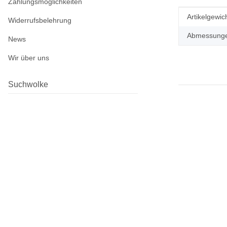
Zahlungsmöglichkeiten
Produkteig
Wert
Artikelgewich
Widerrufsbelehrung
Abmessungen
News
Wir über uns
Suchwolke