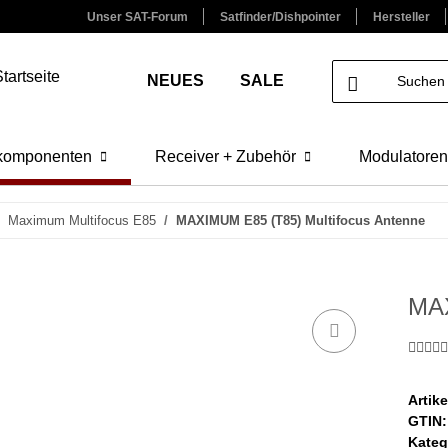
Unser SAT-Forum
Satfinder/Dishpointer
Hersteller
NEUES
SALE
lkomponenten
Receiver + Zubehör
Modulatoren
Maximum Multifocus E85
MAXIMUM E85 (T85) Multifocus Antenne
MAX
Artik
GTIN:
Kateg