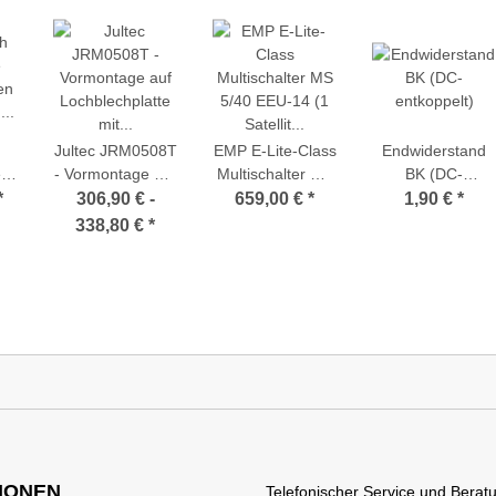
Jultec JRM0508T
EMP E-Lite-Class
Endwiderstand
e
- Vormontage auf
Multischalter MS
BK (DC-
en
Lochblechplatte
5/40 EEU-14 (1
entkoppelt)
*
306,90 € -
659,00 €
*
1,90 €
*
l.
mit
Satellit auf 40
338,80 €
*
Potentialausgleich
Teilnehmer)
für
(ohne/mit
,
Überspannungsschutz
,
bzw. Mast-nahem
te
Potentialausgleich)
IONEN
Telefonischer Service und Beratu