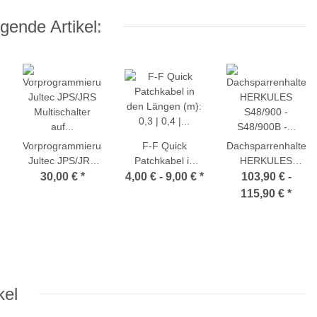
gende Artikel:
Vorprogrammierung
F-F Quick
Dachsparrenhalteru
Jultec JPS/JRS
Patchkabel in
HERKULES
Multischalter auf
den Längen (m):
S48/900 -
30,00 €
*
4,00 € -
9,00 €
*
103,90 € -
Breitband-LNB-
0,3 | 0,4 | 0,5 |
S48/900B -
115,90 €
*
Versorgung
1,5 | 2,5 (z.B. für
S60/900 -
(a²CSS/a²CSS2
Potentialausgleich)
S48/1300 (super
Technologie)
stabil und
komfortabel)
kel