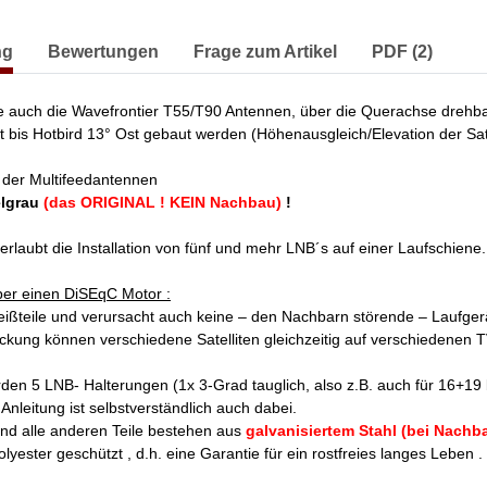
erkarten anzeigen
ng
Bewertungen
Frage zum Artikel
PDF (2)
ie auch die Wavefrontier T55/T90 Antennen, über die Querachse drehba
t bis Hotbird 13° Ost gebaut werden (Höhenausgleich/Elevation der Sa
t der Multifeedantennen
elgrau
(das ORIGINAL ! KEIN Nachbau)
!
rlaubt die Installation von fünf und mehr LNB´s auf einer Laufschiene.
ber einen DiSEqC Motor :
leißteile und verursacht auch keine – den Nachbarn störende – Laufge
ückung können verschiedene Satelliten gleichzeitig auf verschiedenen
erden 5 LNB- Halterungen (1x 3-Grad tauglich, also z.B. auch für 16+19
e Anleitung ist selbstverständlich auch dabei.
und alle anderen Teile bestehen aus
galvanisiertem Stahl (bei Nachba
yester geschützt , d.h. eine Garantie für ein rostfreies langes Leben .