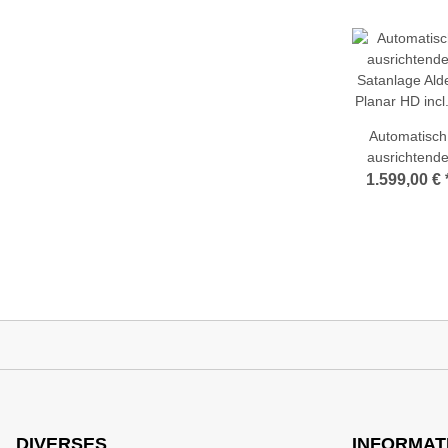
Automatisch
ausrichtend
Satanlage Ald
1.599,00 €
Planar HD inc
SAT-
Digitalreceiver 
Wohnmobile
Wohnwagen
Caravan, Boo
DIVERSES
INFORMAT