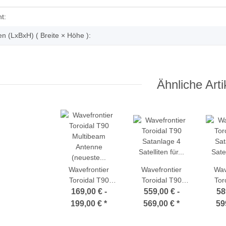
enschaft
t:
 (LxBxH) ( Breite × Höhe ):
Ähnliche Arti
Wavefrontier
Wavefrontier
Wav
Toroidal T90
Toroidal T90
Tor
Multibeam
Satanlage 4
Sat
169,00 € -
559,00 € -
58
Antenne
Satelliten für 12
Satel
199,00 €
*
569,00 €
*
59
(neueste
Teilnehmer
Te
Ausführung in
komplett
k