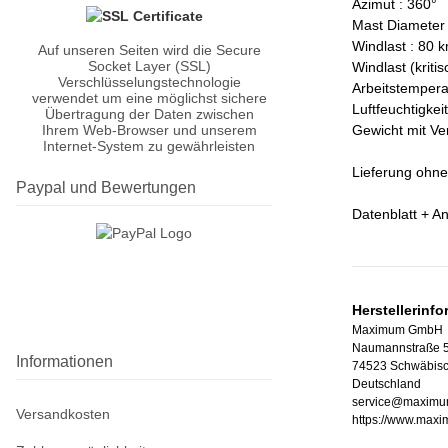
Azimut : 360°
Mast Diameter 
Windlast : 80 
Auf unseren Seiten wird die Secure
Socket Layer (SSL)
Windlast (kriti
Verschlüsselungstechnologie
Arbeitstempera
verwendet um eine möglichst sichere
Luftfeuchtigkei
Übertragung der Daten zwischen
Gewicht mit Ve
Ihrem Web-Browser und unserem
Internet-System zu gewährleisten
Lieferung ohne
Paypal und Bewertungen
Datenblatt + An
Herstellerinf
Maximum GmbH
Naumannstraße 
Informationen
74523 Schwäbisc
Deutschland
service@maximu
Versandkosten
https://www.max