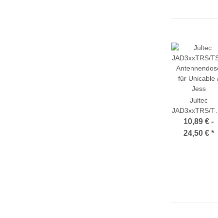
Jultec
JAD3xxTRS/T
Antennendos
10,89 € -
für Unicable 
24,50 €
*
Jess