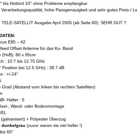
° bis Hotbird 10° ohne Probleme empfangbar.
Verarbeitungsqualität, hohe Passgenauigkeit und sehr gutes Preis-/ Le
ELE-SATELLIT Ausgabe April 2005 (ab Seite 60): SEHR GUT !!
DATEN:
ocus E85 – 42
tifeed Offset Antenne für das Ku- Band
 (HxB): 80 x 95cm
h : 10.7 bis 12.75 GHz
 Position bei 12.5 GHz) : 38.7 dB
e : +/-24°
5
 Grad (Abstand vom linken bis rechten Satelliten)
mm
NB- Halter : 5
 Mast-, Wand- oder Bodenmontage
Z/EL
l (galvanisert) + Polyester Überzug
: dunkelgrau
(zuvor waren sie viel heller !)
 bis 65°