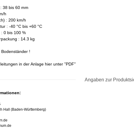
: 38 bis 60 mm
km/h
sch) : 200 km/h
tur : -40 °C bis +60 °C
t : 0 bis 100 %
rpackung : 14.3 kg
 Bodenständer !
leitungen in der Anlage hier unter "PDF"
Angaben zur Produktsi
ormationen:
5
h Hall (Baden-Württemberg)
m.de
imum.de