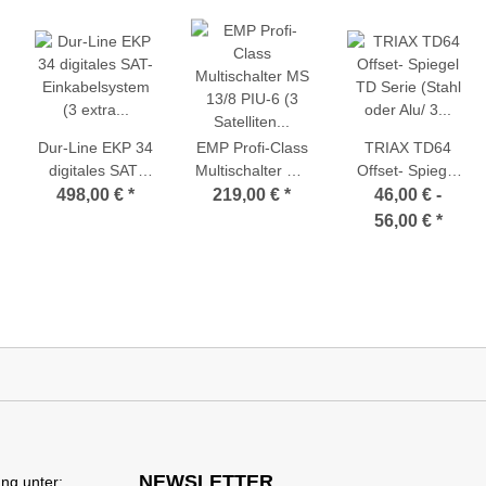
Dur-Line EKP 34
EMP Profi-Class
TRIAX TD64
digitales SAT-
Multischalter MS
Offset- Spiegel
Einkabelsystem
13/8 PIU-6 (3
TD Serie (Stahl
498,00 €
*
219,00 €
*
46,00 € -
(3 extra
Satelliten auf 8
oder Alu/ 3
56,00 €
*
Transponder
Teilnehmer)
verschiedene
programmierbar)
Farben)
NEWSLETTER
ng unter: