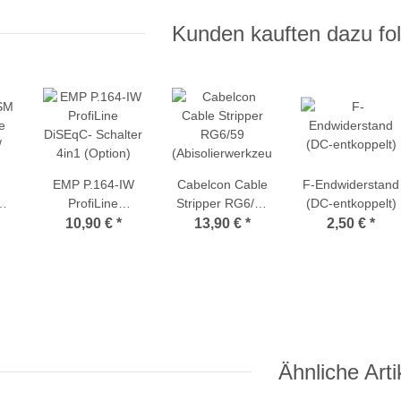
anthrazit oder
Kunden kauften dazu fol
lichtgrau)
EMP P.164-IW
Cabelcon Cable
F-Endwiderstand
SM
ProfiLine
Stripper RG6/59
(DC-entkoppelt)
e
DiSEqC- Schalter
(Abisolierwerkzeug
10,90 €
*
13,90 €
*
2,50 €
*
/
4in1 (Option)
für Self-Install
Stecker)
Ähnliche Arti