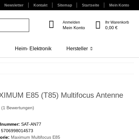
Newsletter
Kontakt
Sitemap
Startseite
Mein Konto
Anmelden
Ihr Warenkorb
Mein Konto
0,00 €
Heim- Elektronik
Hersteller
IMUM E85 (T85) Multifocus Antenne
(1 Bewertungen)
elnummer:
SAT-AN77
5706998014573
orie:
Maximum Multifocus E85