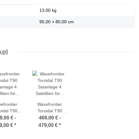
13,00
kg
95,00 × 80,00 cm
kel
efrontier
Wavefrontier
oidal T90
Toroidal T90
anlage 4
Satanlage 4
9,00 € -
469,00 € -
liten für 16
Satelliten für 8
9,00 €
*
479,00 €
*
ilnehmer
Teilnehmer
omplett
komplett