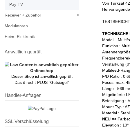
Von Türksat 42
Pay-TV
Hervorragende 
Receiver + Zubehör
TESTBERICHT T
Modulatoren
TECHNISCHE 
Heim- Elektronik
Modell : Multif
Funktion : Mul
Anwaltlich geprüft
Antennengröße
Frequenzbereic
Verstärkung (0°
Multifeed-Rang
F/D Ratio : 0.6
Dieser Shop ist anwaltlich geprüft
Focus: max. 45
Das it-recht-PLUS "Gutsiegel"
Länge : 566 
Mitgelieferte L
Händler-Anfragen
Befestigung :
Mount Typ : A
Material : Stah
NEU => Farbe
SSL Verschlüsselung
Elevation : 10°