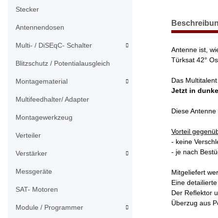
Stecker
weitere Regist
Beschreibu
Antennendosen
Multi- / DiSEqC- Schalter
Antenne ist, w
Türksat 42° Os
Blitzschutz / Potentialausgleich
Das Multitalen
Montagematerial
Jetzt in dunk
Multifeedhalter/ Adapter
Diese Antenne e
Montagewerkzeug
Vorteil gegenü
Verteiler
- keine Versch
- je nach Best
Verstärker
Messgeräte
Mitgeliefert w
Eine detailiert
SAT- Motoren
Der Reflektor 
Überzug aus Pol
Module / Programmer