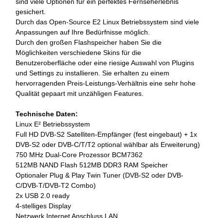
sind viele Optionen für ein perfektes Fernseherlebnis
gesichert.
Durch das Open-Source E2 Linux Betriebssystem sind viele
Anpassungen auf Ihre Bedürfnisse möglich.
Durch den großen Flashspeicher haben Sie die
Möglichkeiten verschiedene Skins für die
Benutzeroberfläche oder eine riesige Auswahl von Plugins
und Settings zu installieren. Sie erhalten zu einem
hervorragenden Preis-Leistungs-Verhältnis eine sehr hohe
Qualität gepaart mit unzähligen Features.
Technische Daten:
Linux E² Betriebssystem
Full HD DVB-S2 Satelliten-Empfänger (fest eingebaut) + 1x
DVB-S2 oder DVB-C/T/T2 optional wählbar als Erweiterung)
750 MHz Dual-Core Prozessor BCM7362
512MB NAND Flash 512MB DDR3 RAM Speicher
Optionaler Plug & Play Twin Tuner (DVB-S2 oder DVB-
C/DVB-T/DVB-T2 Combo)
2x USB 2.0 ready
4-stelliges Display
Netzwerk Internet Anschluss LAN