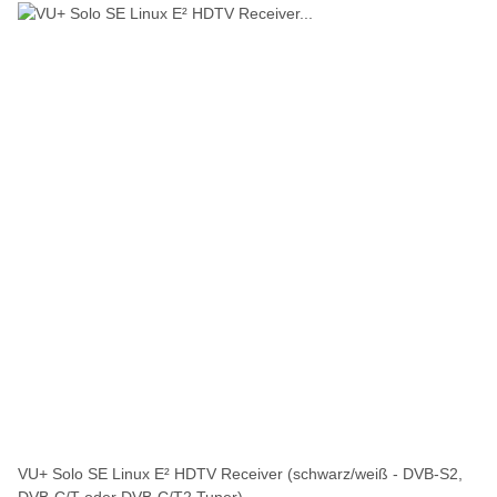
VU+ Solo SE Linux E² HDTV Receiver (schwarz/weiß - DVB-S2,