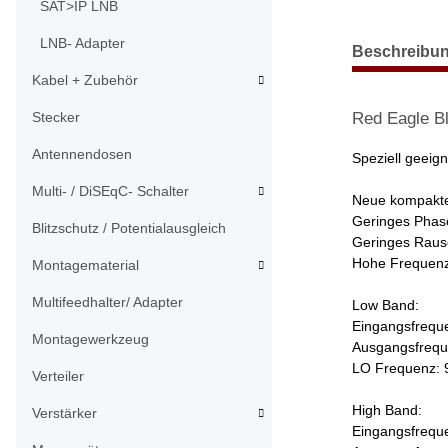
SAT>IP LNB
weitere Regist
LNB- Adapter
Beschreibu
Kabel + Zubehör
Red Eagle Bl
Stecker
Antennendosen
Speziell geeign
Multi- / DiSEqC- Schalter
Neue kompakte
Geringes Phas
Blitzschutz / Potentialausgleich
Geringes Rau
Hohe Frequenzs
Montagematerial
Multifeedhalter/ Adapter
Low Band:
Eingangsfrequ
Montagewerkzeug
Ausgangsfrequ
LO Frequenz: 
Verteiler
High Band:
Verstärker
Eingangsfrequ