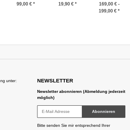
Multibeam
GigaBlue
Multibeam
99,00 €
*
19,90 €
*
169,00 € -
Antenne
80/85/100 + Dur-
Antenne
199,00 €
*
(neueste
Line 80/90
(neueste
Ausführung)
Antennen (3-
Ausführung in
Grad tauglich /
anthrazit oder
Alu)
lichtgrau)
NEWSLETTER
ng unter:
Newsletter abonnieren (Abmeldung jederzeit
möglich)
Abonnieren
Bitte senden Sie mir entsprechend Ihrer