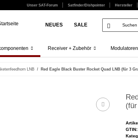
Unser SAT-Forum
Satfinder/Dishpointer
Hersteller
NEUES
SALE
lkomponenten
Receiver + Zubehör
Modulatoren
ketenfeedhorn LNB
Red Eagle Black Buster Rocket Quad LNB (für 3 Gr
Red
(fü
Artik
GTIN:
Kateg