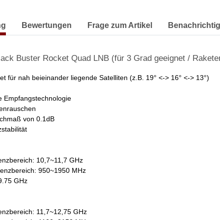
erkarten anzeigen
ng
Bewertungen
Frage zum Artikel
Benachrichti
ack Buster Rocket Quad LNB (für 3 Grad geeignet / Rakete
et für nah beieinander liegende Satelliten (z.B. 19° <-> 16° <-> 13°)
 Empfangstechnologie
enrauschen
schmaß von 0.1dB
tabilität
enzbereich: 10,7~11,7 GHz
enzbereich: 950~1950 MHz
9.75 GHz
enzbereich: 11,7~12,75 GHz