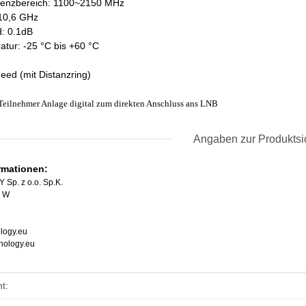
enzbereich: 1100~2150 MHz
10,6 GHz
: 0.1dB
atur: -25 °C bis +60 °C
d (mit Distanzring)
Teilnehmer Anlage digital zum direkten Anschluss ans LNB
Angaben zur Produktsi
ormationen:
p. z o.o. Sp.K.
1 W
logy.eu
hnology.eu
enschaft
t: