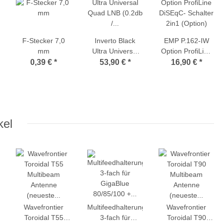
F-Stecker 7,0
Inverto Black
EMP P.162-IW
mm
Ultra Universal
Option ProfiLine
Quad LNB (0.2db
DiSEqC- Schalter
0,39 €
*
53,90 €
*
16,90 €
*
/ High-Gain-LNB)
2in1 (Option)
kel
Wavefrontier
Multifeedhalterung
Wavefrontier
Toroidal T55
3-fach für
Toroidal T90