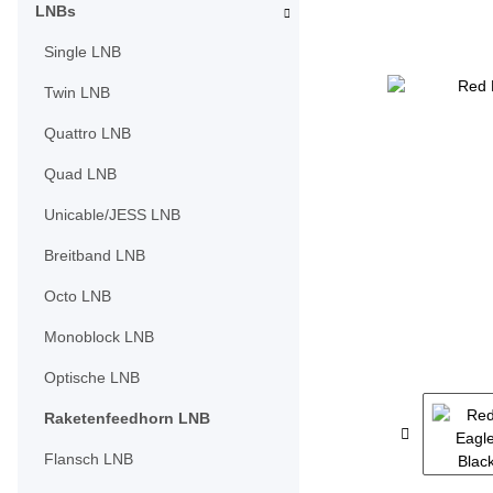
LNBs
Single LNB
Twin LNB
Quattro LNB
Quad LNB
Unicable/JESS LNB
Breitband LNB
Octo LNB
Monoblock LNB
Optische LNB
Raketenfeedhorn LNB
Flansch LNB