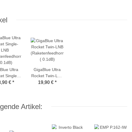
kel
Blue Ultra
GigaBlue Ultra
et Single-
Rocket Twin-LNB
LNB
(Raketenfeedhorn
3,90 €
*
19,90 €
*
tenfeedhorn
( 0.1dB)
 0.1dB)
gende Artikel: