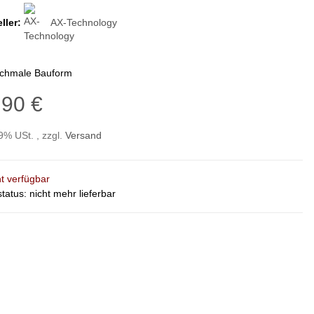
ller:
AX-Technology
schmale Bauform
,90 €
19% USt. , zzgl.
Versand
ht verfügbar
status: nicht mehr lieferbar