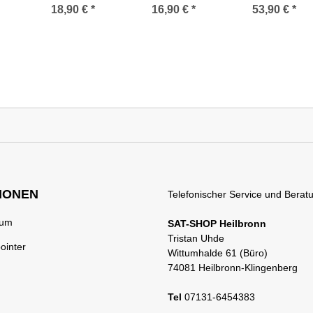
B-
Antenne
Antenne
Quad LNB (0.2db
18,90 €
*
16,90 €
*
53,90 €
*
(Doppelrohr / mit
(Doppelrohr)
/ High-Gain-LNB)
Scharnier)
IONEN
Telefonischer Service und Beratu
rum
SAT-SHOP Heilbronn
Tristan Uhde
ointer
Wittumhalde 61 (Büro)
74081 Heilbronn-Klingenberg
Tel
07131-6454383