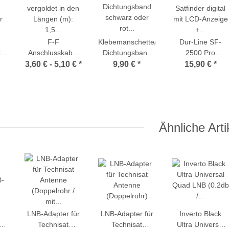
F-F
Klebemanschette/
Dur-Line SF-
te
Anschlusskabel
Dichtungsband
2500 Pro
vergoldet in den
schwarz oder rot
Satfinder digital
3,60 € -
5,10 €
*
9,90 €
*
15,90 €
*
r
Längen (m): 1,5 |
(Butylkautschukband)
mit LCD-Anzeige
2,5 | 3,5 | 5,0
+ eingebautem
Kompass +
Pegelsteller
Ähnliche Arti
LNB-Adapter für
LNB-Adapter für
Inverto Black
Technisat
Technisat
Ultra Universal