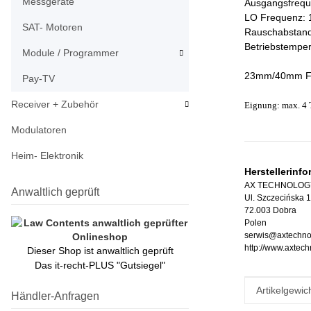
Messgeräte
Ausgangsfrequ
LO Frequenz: 
SAT- Motoren
Rauschabstand
Betriebstemper
Module / Programmer
23mm/40mm Fee
Pay-TV
Receiver + Zubehör
Eignung: max. 4 
Modulatoren
Heim- Elektronik
Herstellerinf
AX TECHNOLOGY S
Anwaltlich geprüft
Ul. Szczecińska 
72.003 Dobra
Polen
serwis@axtechno
http://www.axtec
Dieser Shop ist anwaltlich geprüft
Das it-recht-PLUS "Gutsiegel"
Produkteig
Wert
Artikelgewich
Händler-Anfragen