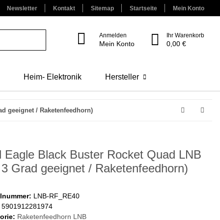
Newsletter
Kontakt
Sitemap
Startseite
Mein Konto
Anmelden
Ihr Warenkorb
Mein Konto
0,00 €
Heim- Elektronik
Hersteller
ad geeignet / Raketenfeedhorn)
 Eagle Black Buster Rocket Quad LNB
r 3 Grad geeignet / Raketenfeedhorn)
elnummer:
LNB-RF_RE40
5901912281974
orie:
Raketenfeedhorn LNB