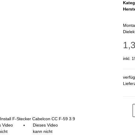
Kateg
Herste
Montag
Diele
1,
inkl. 
verfü
Liefer
-Install F-Stecker Cabelcon CC F-59 3.9
s Video
Dieses Video
icht
kann nicht