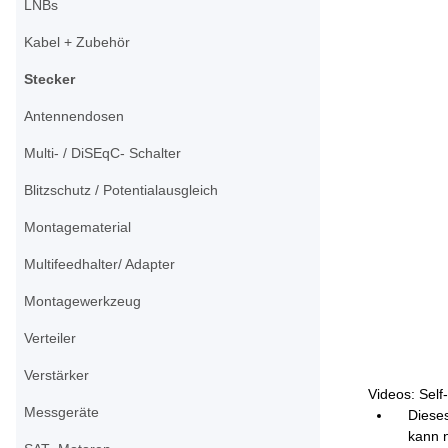
LNBs
Kabel + Zubehör
Stecker
Antennendosen
Multi- / DiSEqC- Schalter
Blitzschutz / Potentialausgleich
Montagematerial
Multifeedhalter/ Adapter
Montagewerkzeug
Verteiler
Verstärker
Videos: Self
Messgeräte
Diese
kann n