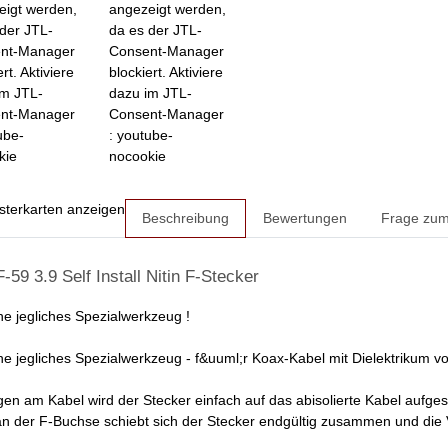
eigt werden,
angezeigt werden,
der JTL-
da es der JTL-
nt-Manager
Consent-Manager
rt. Aktiviere
blockiert. Aktiviere
im JTL-
dazu im JTL-
nt-Manager
Consent-Manager
ube-
: youtube-
kie
nocookie
sterkarten anzeigen
Beschreibung
Bewertungen
Frage zum 
-59 3.9 Self Install Nitin F-Stecker
e jegliches Spezialwerkzeug !
e jegliches Spezialwerkzeug - f&uuml;r Koax-Kabel mit Dielektrikum 
en am Kabel wird der Stecker einfach auf das abisolierte Kabel aufge
n der F-Buchse schiebt sich der Stecker endgültig zusammen und die 