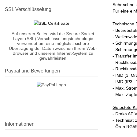
Sehr schnell
SSL Verschlüsselung
Für eine ein
Technische D
- Betriebsfä
Auf unseren Seiten wird die Secure Socket
- Wellenwid
Layer (SSL) Verschlüsselungstechnologie
- Schirmun
verwendet um eine möglichst sichere
Übertragung der Daten zwischen Ihrem Web-
- Schirmun
Browser und unserem Internet-System zu
- Transfer
gewährleisten
- Rückfluss
- Rückfluss
Paypal und Bewertungen
- IMD (3. O
- IMD (IP3 
- Max. Stro
- Max. Zugfe
Getestete Ka
- Draka AF V
- Technisat 
Informationen
- Ören RG59