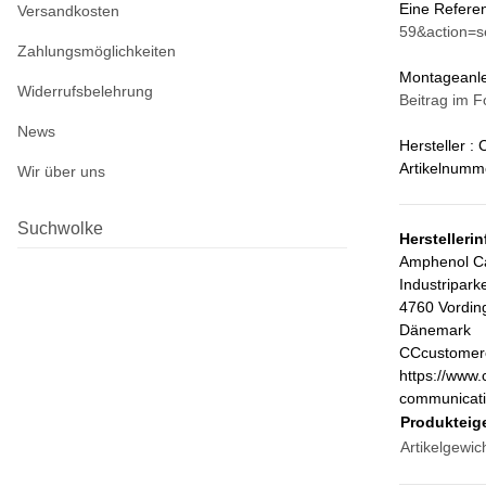
Eine Referen
Versandkosten
59&action=
Zahlungsmöglichkeiten
Montageanlei
Widerrufsbelehrung
Beitrag im 
News
Hersteller 
Artikelnumme
Wir über uns
Suchwolke
Herstelleri
Amphenol C
Industripark
4760 Vordi
Dänemark
CCcustomer
https://www.
communicati
Produkteig
Artikelgewich