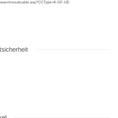
k/searchresultcable.asp?CCType=K-GF-UE-
sicherheit
kel