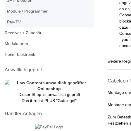
SAT- Motoren
angez
da es 
Module / Programmer
Conse
blockie
Pay-TV
dazu 
Receiver + Zubehör
Conse
: yout
Modulatoren
nocoo
Heim- Elektronik
weitere Regi
Anwaltlich geprüft
Cabelcon F
Montage ohn
Dieser Shop ist anwaltlich geprüft
Das it-recht-PLUS "Gutsiegel"
Montage ohn
Händler-Anfragen
Zum Befestig
Festziehen a