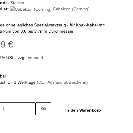
orie:
Stecker
ller:
Cabelcon (Corning)
e ohne jegliches Spezialwerkzeug - für Koax-Kabel mit
ktrikum von 3.6 bis 3.7mm Durchmesser
39 €
19% USt. , zzgl.
Versand
gbar
zeit:
1 - 3 Werktage
(DE - Ausland abweichend)
Stk
In den Warenkorb