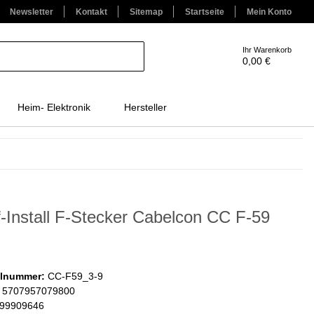
Newsletter
Kontakt
Sitemap
Startseite
Mein Konto
Ihr Warenkorb
0,00 €
Heim- Elektronik
Hersteller
f-Install F-Stecker Cabelcon CC F-59
elnummer:
CC-F59_3-9
5707957079800
99909646