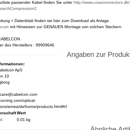
zliste passender Kabel finden Sie unter
http://www.coaxconnectors.d
searchCompression2
tung + Datenblatt finden sie hier zum Download als Anlage.
Forum
mit Hinweisen zur GENAUEN Montage von solchen Steckern
: CABELCON
r des Herstellers :
99909646
Angaben zur Produkt
nformationen:
abelcon ApS
en 10
ngborg
care@cabelcon.com
corning.com/optical-
ons/emea/de/home/products.html#rf
enschaft
Wert
t:
0,01
kg
Ähnliche Arti