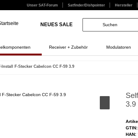
Unser SAT-Forum
Satfinder/Dishpointer
Hersteller
NEUES
SALE
zelkomponenten
Receiver + Zubehör
Modulatoren
f-Install F-Stecker Cabelcon CC F-59 3.9
Sel
3.9
Artik
GTIN:
HAN: