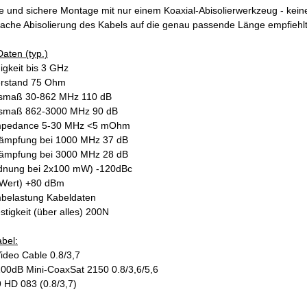
e und sichere Montage mit nur einem Koaxial-Abisolierwerkzeug - kei
fache Abisolierung des Kabels auf die genau passende Länge empfiehlt
aten (typ.)
higkeit bis 3 GHz
erstand 75 Ohm
gsmaß 30-862 MHz 110 dB
gsmaß 862-3000 MHz 90 dB
 Impedance 5-30 MHz <5 mOhm
dämpfung bei 1000 MHz 37 dB
dämpfung bei 3000 MHz 28 dB
rdnung bei 2x100 mW) -120dBc
- Wert) +80 dBm
mbelastung Kabeldaten
stigkeit (über alles) 200N
bel:
ideo Cable 0.8/3,7
100dB Mini-CoaxSat 2150 0.8/3,6/5,6
 HD 083 (0.8/3,7)