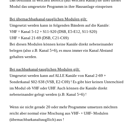
Das bestimmt in welchen Bereich (auf welchen Kanal) sie über dieses
Modul das umgesetzte Programm in ihre Hausanlage einspeisen
Bei übernachbarkanal-tauglichen Modulen gilt:
Umgesetzt werden kann in folgenden Bändern auf die Kanäle:
VHF = Kanal 5-12 + S11-S20 (DSB, E5-E12, S11-S20)
UHF = Kanal 21-69 (DSB, C21-C69)
Bei diesen Modulen können keine Kanäle direkt nebeneinander
belegen (also z.B. Kanal 5+6), es muss immer ein Kanal Abstand
gehalten werden.
Bei nachbarkanal-tauglichen Modulen gilt:
Umgesetzt werden kann auf ALLE Kanäle von Kanal 2-69 +
Sonderkanal S02-S38 (VSB, E2-C69) ! Es gibt hier keinen Unterschied
im Modul ob VHF oder UHF. Auch können die Kanäle direkt
nebeneinander gelegt werden (z.B. Kanal 5+6) !
Wenn sie nicht gerade 20 oder mehr Programme umsetzen möchten
reicht aber normal eine Mischung aus VHF- + UHF- Modulen
(übernachbarkanaltaugllich) aus !