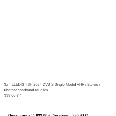
3x
TELEDIS TSH 2024 DVB-S Single Modul VHF / Stereo /
übernachbarkanal-tauglich
339,00 €
*
Gesamtpreis:
1.699,00 €
(Sie sparen: 996,90 €)