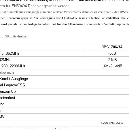
tem für EN50494-Receiver gewählt werden.
A
hat Stammleitungsausgänge (um eine weitere Verteilmatrix dahinter zu versorgen), der JPSx
nen Receivern gespeist. Zur Versorgung von Quatro-LNBs ist ein Netzteil anschließbar. Die 
wird jeweils 1x pro Anlage benötigt + ist für den Alleineinsatz ohne weitere Verteilkomponente
:
LINK bitte drücken
JPS1706-3A
g 5..862MHz
-5dB
862MHz
-21dB
g 950..2200MHz
16x -2..-4dB
lbereich
Kombi-Ausgänge
el Legacy/CSS
uenzen 8 x
eiverlast
ung
n
EMV
4250883430487