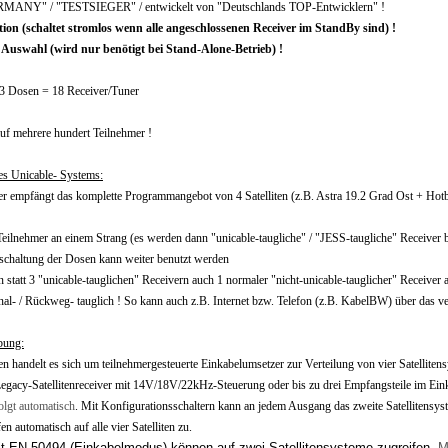
NY" / "TESTSIEGER" / entwickelt von "Deutschlands TOP-Entwicklern" !
on (schaltet stromlos wenn alle angeschlossenen Receiver im StandBy sind) !
r Auswahl (wird nur benötigt bei Stand-Alone-Betrieb) !
 3 Dosen = 18 Receiver/Tuner
auf mehrere hundert Teilnehmer !
ses Unicable- Systems:
er empfängt das komplette Programmangebot von 4 Satelliten (z.B. Astra 19.2 Grad Ost + Hotb
Teilnehmer an einem Strang (es werden dann "unicable-taugliche" / "JESS-taugliche" Receiver b
nschaltung der Dosen kann weiter benutzt werden
 statt 3 "unicable-tauglichen" Receivern auch 1 normaler "nicht-unicable-tauglicher" Receive
- / Rückweg- tauglich ! So kann auch z.B. Internet bzw. Telefon (z.B. KabelBW) über das ver
bung:
en handelt es sich um teilnehmergesteuerte Einkabelumsetzer zur Verteilung von vier Satellite
egacy-Satellitenreceiver mit 14V/18V/22kHz-Steuerung oder bis zu drei Empfangsteile im E
olgt automatisch
. Mit Konfigurationsschaltern kann an jedem Ausgang das zweite Satelliten
fen automatisch auf alle vier Satelliten zu.
t EN 50494 (Einkabelmodus) können auf zwei Satellitensysteme zugreifen.
M