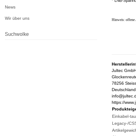
* LNB-Spannu
News
Wir über uns
Hinweis: offene
Suchwolke
Herstelleri
Jultec Gmb
Glockenreut
78256 Steis
Deutschland
info@jultec.
https://www.j
Produkteig
Einkabel-tau
Legacy-/CSS
Artikelgewich