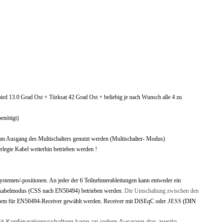
ird 13.0 Grad Ost + Türksat 42 Grad Ost + beliebig je nach Wunsch alle 4 zu
enötigt)
r am Ausgang des Multischalters genutzt werden (Multischalter- Modus)
legte Kabel weiterhin betrieben werden !
nsystemen/-positionen. An jeder der 6 Teilnehmerableitungen kann entweder ein
inkabelmodus (CSS nach EN50494) betrieben werden.
Die Umschaltung zwischen den
(DIN
system für EN50494-Receiver gewählt werden. Receiver mit DiSEqC oder
JESS
it Konfigurationsschaltern kann an jedem Ausgang das zweite