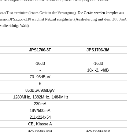
xxx-x
T
ist terminiert (letztes Gerät in der Versorgung).
Die Geräte werden komplett aus
Auslieferung mit dem
2000mA
Version JPSxxxx-x
TN
wird mit Netzteil ausgeliefert (
n die richtige Wahl).
JPS1706-3T
JPS1706-3M
-
-
-16dB
-16dB
-
16x -2..-4dB
70..95dBµV
6
85dBµV/90dBµV
1280MHz, 1382MHz, 1484MHz
230mA
18V/500mA
211x224x54
CE, Klasse A
4250883430494
4250883430708