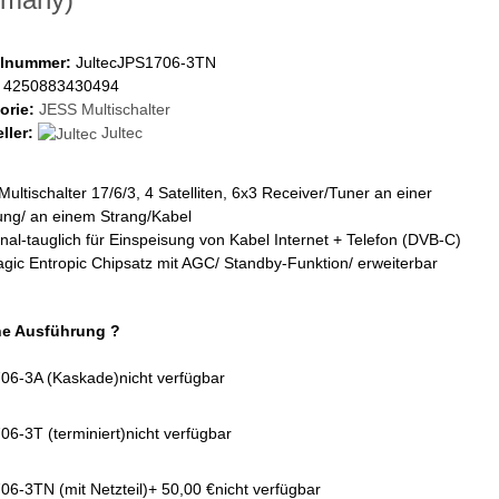
elnummer:
JultecJPS1706-3TN
4250883430494
orie:
JESS Multischalter
ller:
Jultec
ultischalter 17/6/3, 4 Satelliten, 6x3 Receiver/Tuner an einer
ung/ an einem Strang/Kabel
al-tauglich für Einspeisung von Kabel Internet + Telefon (DVB-C)
ic Entropic Chipsatz mit AGC/ Standby-Funktion/ erweiterbar
e Ausführung ?
06-3A (Kaskade)
nicht verfügbar
6-3T (terminiert)
nicht verfügbar
6-3TN (mit Netzteil)
+ 50,00 €
nicht verfügbar