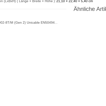
 (LxBxH) ( Länge × Breite × Höhe ):
21,10 × 22,40 × 5,40 cm
Ähnliche Arti