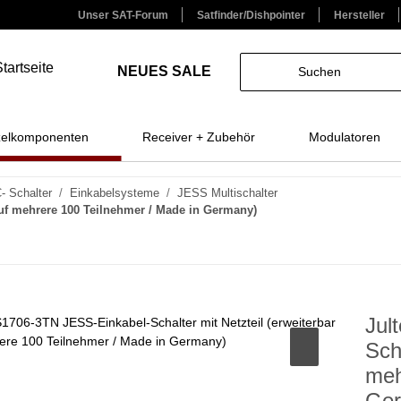
Unser SAT-Forum
Satfinder/Dishpointer
Hersteller
NEUES
SALE
zelkomponenten
Receiver + Zubehör
Modulatoren
- Schalter
Einkabelsysteme
JESS Multischalter
auf mehrere 100 Teilnehmer / Made in Germany)
Jul
Sch
meh
Ger