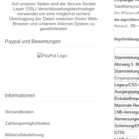
Auf unseren Seiten wird die Secure Socket
Satellitensys
Layer (SSL) Verschlüsselungstechnologie
Der JPSxxxx-x
verwendet um eine möglichst sichere
Übertragung der Daten zwischen Ihrem Web-
den angeschlosse
Browser und unserem Internet-System zu
Netzteil
- TN = 
gewährleisten
Begrifferklärung
Paypal und Bewertungen
Stammleitun
Abzweig 5..
Stammleitun
Eingangspege
Legacy/CSS-
Ausgangspeg
Informationen
Einkabelfreq
Maximale Rec
Versandkosten
LNB-Versorg
Abmessunge
Zahlungsmöglichkeiten
Schirmung/
GTIN
Widerrufsbelehrung