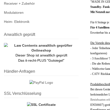
"MADE IN GERMA
Receiver + Zubehör
Standby- Funkti
Mit Netzteil zu
Modulatoren
Heim- Elektronik
Für 6 Stränge je
Für 4 Satelliten
Erweiterbar bis 
Anwaltlich geprüft
Die Vorteile die
- Jeder Teilnehm
konfigurieren)
Dieser Shop ist anwaltlich geprüft
- 3 Anschlüsse/ 
Das it-recht-PLUS "Gutsiegel"
- Die alte Reihe
- Wahlweise kann
Händler-Anfragen
- CATV Rückkanal
Produktbeschrei
Bei diesen Gerät
SSL Verschlüsselung
herkömmlicher L
Betriebsarten erf
EN50607)
grei
Empfänger mi