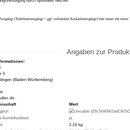
ngsversorgung durch optionales Netzteil
 Ausgänge (Teilnehmerausgänge + ggf. vorhandene Kaskadenausgänge) bitte immer mit einem 
Angaben zur Produkt
nformationen:
H
e 3
slingen (Baden-Württemberg)
de
ultec.de
enschaft
Wert
glich:
-Kombifunktion:
ja
t:
2,16
kg