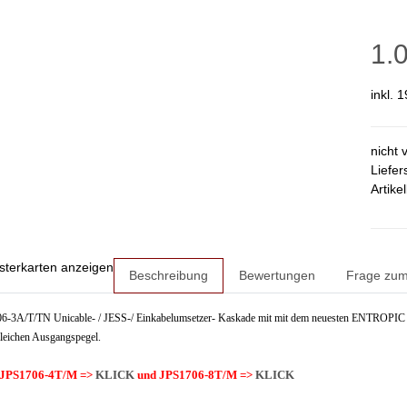
1.
inkl. 
nicht 
Liefer
Artike
sterkarten anzeigen
Beschreibung
Bewertungen
Frage zum 
3A/T/TN Unicable- / JESS-/ Einkabelumsetzer- Kaskade mit mit dem neuesten ENTROPIC - Chi
leichen Ausgangspegel.
h JPS1706-4T/M =>
KLICK
und JPS1706-8T/M =>
KLICK