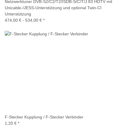
Netzwerktuner DVB-S2/C2/T2/ISDB-S/C/T/J.83 HDTV mit
Unicable-/JESS-Unterstützung und optional Twin-CI
Unterstützung
474,00 € -
534,00 €
*
F-Stecker Kupplung / F-Stecker Verbinder
1,20 €
*