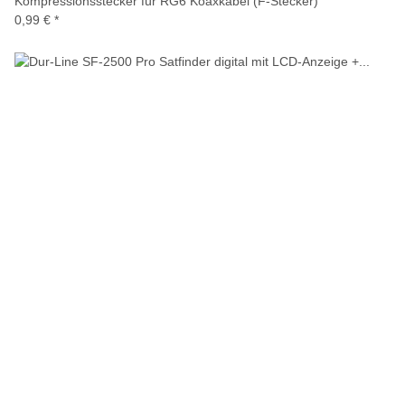
Kompressionsstecker für RG6 Koaxkabel (F-Stecker)
0,99 €
*