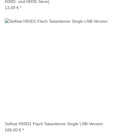
H30D- und HD35-Serie)
13,49 €
*
Selfsat H50D1 Flach Satantenne Single LNB-Version
189,00 €
*