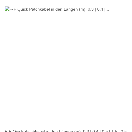
F-F Quick Patchkabel in den Längen (m): 0,3 | 0,4 | 0,5 | 1,5 | 2,5