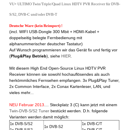
VU+ ULTIMO Twin/Triple/Quad Linux HDTV PVR Receiver für DVB-
S/S2, DVB-C und/oder DVB-T
Deutsche Ware (kein Reimport) !
(incl. WIFI USB-Dongle 300 Mbit + HDMI-Kabel +
doppelseitig belegte Fernbedienung mit
alphanummerischer deutscher Tastatur)
Auf Wunsch programmieren wir das Gerät fix und fertig vor
(
Plug&Play Betrieb
), siehe
HIER
.
Mit diesem High End Open-Source Linux HDTV PVR
Receiver können sie sowohl hochauflösendes als auch
herkömmliches Fernsehen empfangen. 3x Plug&Play Tuner,
2x Common Interface, 2x Conax Kartenleser, LAN, und
vieles mehr...
NEU Februar 2013
.... Steckplatz 3 (C) kann jetzt mit einem
Twin-DVB-S/S2 Tuner
bestückt werden. D.h. folgende
Varianten werden damit möglich:
1x DVB-S/S2
1x DVB-C/T
1x DVB-S2
1x DVB-S/S2
1x DVB-C/T