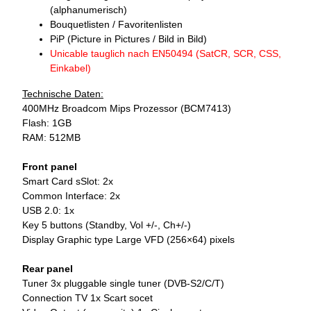
(alphanumerisch)
Bouquetlisten / Favoritenlisten
PiP (Picture in Pictures / Bild in Bild)
Unicable tauglich nach EN50494 (SatCR, SCR, CSS,
Einkabel)
Technische Daten:
400MHz Broadcom Mips Prozessor (BCM7413)
Flash: 1GB
RAM: 512MB
Front panel
Smart Card sSlot: 2x
Common Interface: 2x
USB 2.0: 1x
Key 5 buttons (Standby, Vol +/-, Ch+/-)
Display Graphic type Large VFD (256×64) pixels
Rear panel
Tuner 3x pluggable single tuner (DVB-S2/C/T)
Connection TV 1x Scart socet