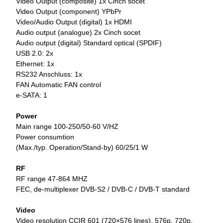
Video Output (composite) 1x Cinch socet
Video Output (component) YPbPr
Video/Audio Output (digital) 1x HDMI
Audio output (analogue) 2x Cinch socet
Audio output (digital) Standard optical (SPDIF)
USB 2.0: 2x
Ethernet: 1x
RS232 Anschluss: 1x
FAN Automatic FAN control
e-SATA: 1
Power
Main range 100-250/50-60 V/HZ
Power consumtion
(Max./typ. Operation/Stand-by) 60/25/1 W
RF
RF range 47-864 MHZ
FEC, de-multiplexer DVB-S2 / DVB-C / DVB-T standard
Video
Video resolution CCIR 601 (720×576 lines), 576p, 720p,