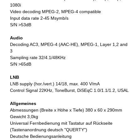
1080i
Video decoding MPEG-2, MPEG-4 compatible
Input data rate 2-45 Msymb/s
S/N >53dB
Audio
Decoding AC3, MPEG-4 (AAC-HE), MPEG-1, Layer 1,2 and
3
Sampling rate 32/4.1/48KHz
S/N >65dB
LNB
LNB supply (hor./vert.) 14/18, max. 400 V/mA
Control Signal 22KHz, ToneBurst, DiSEqC 1.0/1.1/1.2, USAL
Allgemeines
Abmessungen (Breite x Höhe x Tiefe) 380 x 60 x 290mm
Gewicht 3,0kg
Universal Fernbedienung mit Tastatur auf Rückseite
(Tastenanordnung deutsch "QUERTY")
Deutsche Bedienungsanleitung