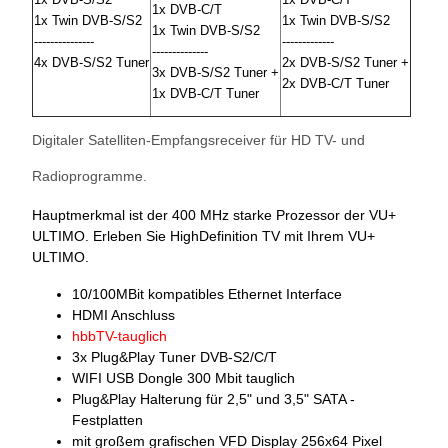
1x DVB-C/T
1x Twin DVB-S/S2
1x Twin DVB-S/S2
1x Twin DVB-S/S2
---------------
-------------
--------------
4x DVB-S/S2 Tuner
2x DVB-S/S2 Tuner +
3x DVB-S/S2 Tuner +
2x DVB-C/T Tuner
1x DVB-C/T Tuner
Digitaler Satelliten-Empfangsreceiver für HD TV- und
Radioprogramme.
Hauptmerkmal ist der 400 MHz starke Prozessor der VU+
ULTIMO. Erleben Sie HighDefinition TV mit Ihrem VU+
ULTIMO.
10/100MBit kompatibles Ethernet Interface
HDMI Anschluss
hbbTV-tauglich
3x Plug&Play Tuner DVB-S2/C/T
WIFI USB Dongle 300 Mbit tauglich
Plug&Play Halterung für 2,5" und 3,5" SATA -
Festplatten
mit großem grafischen VFD Display 256x64 Pixel