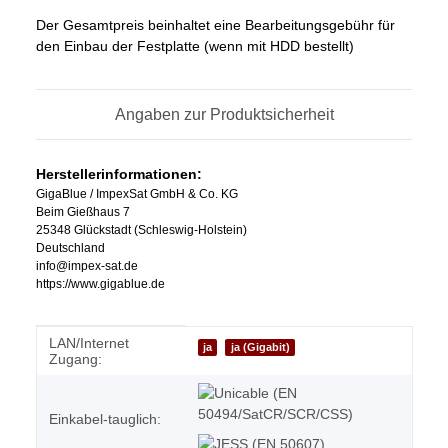
Der Gesamtpreis beinhaltet eine Bearbeitungsgebühr für
den Einbau der Festplatte (wenn mit HDD bestellt)
Angaben zur Produktsicherheit
Herstellerinformationen:
GigaBlue / ImpexSat GmbH & Co. KG
Beim Gießhaus 7
25348 Glückstadt (Schleswig-Holstein)
Deutschland
info@impex-sat.de
https://www.gigablue.de
LAN/Internet
Produkteigenschaft
Wert
ja
ja (Gigabit)
Zugang:
Einkabel-tauglich: