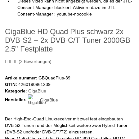
Dieses Video kann nicht angezeigt werden, da es der JTL-
Consent-Manager blockiert. Aktiviere dazu im JTL-
Consent-Manager : youtube-nocookie
GigaBlue HD Quad Plus schwarz 2x
DVB-S2 + 2x DVB-C/T Tuner 2000GB
2.5" Festplatte
(2 Bewertungen)
Artikelnummer:
GBQuadPlus-39
GTIN:
4260190961239
Kategorie:
GigaBlue
Hersteller:
GigaBlue
Der High-End-Quad Linuxreceiver mit zwei fest eingebauten
DVB-S2 Tunern und der Möglichkeit weitere zwei Hybrid Tuner
(DVB-S2 und/oder DVB-C/T/T2) einzusetzen.
Neue Maßstäbe setzt der Gigablue HD 800 Quad Plus HDTV