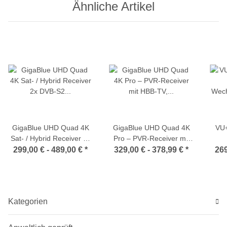
Ähnliche Artikel
GigaBlue UHD Quad 4K
GigaBlue UHD Quad 4K
VU+
Sat- / Hybrid Receiver 2x
Pro – PVR-Receiver mit
DVB-S2 (FBC-Tuner) +
HBB-TV, Bluetooth 5.4, 2x
Wec
299,00 € -
489,00 €
*
329,00 € -
378,99 €
*
269
DVB-C/T/T2 optional
FBC DVB-S2 - DVB-C/T2
DVB-
(HDD wählbar)
Tuner, Gigabit-LAN (PnP-
Tuner optional wählbar)
Kategorien