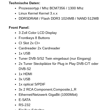
Technische Daten:
Prozessortyp / Mhz BCM7356 / 1300 Mhz
Linux Kernel Kernel 3.x.x
DDRSDRAM / Flash DDR3 1024MB / NAND 512MB
Front Panel:
3 Zoll Color LCD Display
Frontkeys 8 Buttons
CI Slot 2x CI+
Cardreader 2x Cardreader
1x USB
Tuner DVB-S/S2 Twin eingebaut (nur Eingang)
2x Tuner Steckplätze für Plug in Play DVB-C/T oder
DVB-S2
1x HDMI
3x USB
1x optical S/PDIF
3x 2 RCA Component,Composite,L,R
Ethernet/Netzwerk GigaBit (1000Mbit)
E-SATA
RS-232