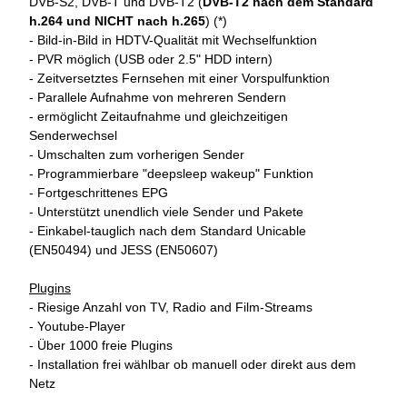
DVB-S2, DVB-T und DVB-T2 (
DVB-T2 nach dem Standard
h.264 und NICHT nach h.265
) (*)
- Bild-in-Bild in HDTV-Qualität mit Wechselfunktion
- PVR möglich (USB oder 2.5" HDD intern)
- Zeitversetztes Fernsehen mit einer Vorspulfunktion
- Parallele Aufnahme von mehreren Sendern
- ermöglicht Zeitaufnahme und gleichzeitigen
Senderwechsel
- Umschalten zum vorherigen Sender
- Programmierbare "deepsleep wakeup" Funktion
- Fortgeschrittenes EPG
- Unterstützt unendlich viele Sender und Pakete
- Einkabel-tauglich nach dem Standard Unicable
(EN50494) und JESS (EN50607)
Plugins
- Riesige Anzahl von TV, Radio and Film-Streams
- Youtube-Player
- Über 1000 freie Plugins
- Installation frei wählbar ob manuell oder direkt aus dem
Netz