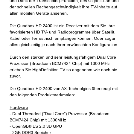
und Dank der Transcoding-Funktion, des Gigabit-Lan und
der schnellen Rechengeschwindigkeit Ihre TV-Inhalte auf
allen mobilen Geräte ansehen.
Die Quadbox HD 2400 ist ein Receiver mit dem Sie Ihre
favorisierten HD TV- und Radioprogramme über Satellit,
Kabel oder Terrestrisch empfangen können. Oder sogar
alles gleichzeitig je nach Ihrer erwünschten Konfiguration.
Durch den starken und sehr leistungsfähigem Dual Core
Prozessor (Broadcom BCM7424 Chip) mit 1300 MHz
erleben Sie HighDefinition TV so angenehm wie noch nie
zuvor.
Die Quadbox HD 2400 von AX-Technolgies überzeugt mit
den folgenden Produktmerkmalen:
Hardware
- Dual Threaded ("Dual Core") Prozessor (Broadcom
BCM7424 Chip) mit 1300MHz
- OpenGL® ES 2.0 3D GPU
- 2GB DDR3 Speicher