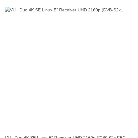
VU+ Duo 4K SE Linux E² Receiver UHD 2160p (DVB-S2x FBC