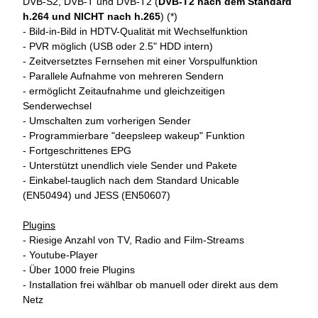
DVB-S2, DVB-T und DVB-T2 (
DVB-T2 nach dem Standard
h.264 und NICHT nach h.265
) (*)
- Bild-in-Bild in HDTV-Qualität mit Wechselfunktion
- PVR möglich (USB oder 2.5" HDD intern)
- Zeitversetztes Fernsehen mit einer Vorspulfunktion
- Parallele Aufnahme von mehreren Sendern
- ermöglicht Zeitaufnahme und gleichzeitigen
Senderwechsel
- Umschalten zum vorherigen Sender
- Programmierbare "deepsleep wakeup" Funktion
- Fortgeschrittenes EPG
- Unterstützt unendlich viele Sender und Pakete
- Einkabel-tauglich nach dem Standard Unicable
(EN50494) und JESS (EN50607)
Plugins
- Riesige Anzahl von TV, Radio and Film-Streams
- Youtube-Player
- Über 1000 freie Plugins
- Installation frei wählbar ob manuell oder direkt aus dem
Netz