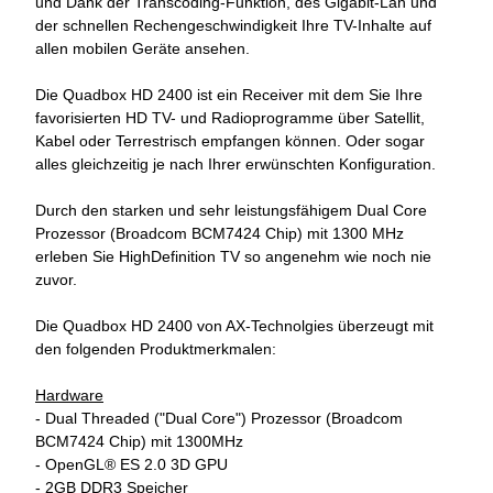
und Dank der Transcoding-Funktion, des Gigabit-Lan und
der schnellen Rechengeschwindigkeit Ihre TV-Inhalte auf
allen mobilen Geräte ansehen.
Die Quadbox HD 2400 ist ein Receiver mit dem Sie Ihre
favorisierten HD TV- und Radioprogramme über Satellit,
Kabel oder Terrestrisch empfangen können. Oder sogar
alles gleichzeitig je nach Ihrer erwünschten Konfiguration.
Durch den starken und sehr leistungsfähigem Dual Core
Prozessor (Broadcom BCM7424 Chip) mit 1300 MHz
erleben Sie HighDefinition TV so angenehm wie noch nie
zuvor.
Die Quadbox HD 2400 von AX-Technolgies überzeugt mit
den folgenden Produktmerkmalen:
Hardware
- Dual Threaded ("Dual Core") Prozessor (Broadcom
BCM7424 Chip) mit 1300MHz
- OpenGL® ES 2.0 3D GPU
- 2GB DDR3 Speicher