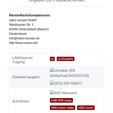
Angaben zur Produktsicherheit
Herstellerinformationen:
satco europe GmbH
Waidhauser Str. 3
92648 Vohenstrauß (Bayern)
Deutschland
info@satco-europe.de
http://www.vuplus.de/
LAN/Internet
Produkteigenschaft
Wert
ja
ja (Gigabit)
Zugang:
Einkabel-tauglich:
USB-PVR ready
Aufnahme:
HDD intern ready
HDD intern