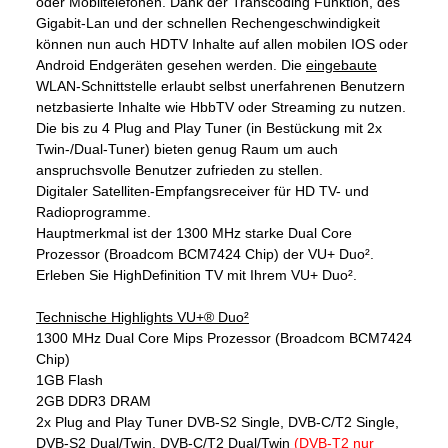
oder Mobiltelefonen. Dank der Transcoding Funktion, des
Gigabit-Lan und der schnellen Rechengeschwindigkeit
können nun auch HDTV Inhalte auf allen mobilen IOS oder
Android Endgeräten gesehen werden. Die
eingebaute
WLAN-Schnittstelle erlaubt selbst unerfahrenen Benutzern
netzbasierte Inhalte wie HbbTV oder Streaming zu nutzen.
Die bis zu 4 Plug and Play Tuner (in Bestückung mit 2x
Twin-/Dual-Tuner) bieten genug Raum um auch
anspruchsvolle Benutzer zufrieden zu stellen.
Digitaler Satelliten-Empfangsreceiver für HD TV- und
Radioprogramme.
Hauptmerkmal ist der 1300 MHz starke Dual Core
Prozessor (Broadcom BCM7424 Chip) der VU+ Duo².
Erleben Sie HighDefinition TV mit Ihrem VU+ Duo².
Technische Highlights VU+® Duo²
1300 MHz Dual Core Mips Prozessor (Broadcom BCM7424
Chip)
1GB Flash
2GB DDR3 DRAM
2x Plug and Play Tuner DVB-S2 Single, DVB-C/T2 Single,
DVB-S2 Dual/Twin, DVB-C/T2 Dual/Twin
(DVB-T2 nur