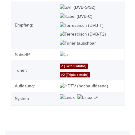
Empfang:
Sat=>IP:
2 (Twin/Combo)
Tuner:
>2 (Triple + mehr)
Auflösung:
System: