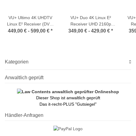
VU+ Ultimo 4K UHDTV
VU+ Duo 4K Linux E²
VU+ 
Linux E² Receiver (DVB-
Receiver UHD 2160p
Re
S2/S2X FBC + DVB-C
(DVB-S2x FBC Frontend /
(DVB
449,00 € -
599,00 €
*
349,00 € -
429,00 €
*
359
FBC + DVB-T2 MTSIF
DVB-C FBC Frontend /
DVB
Dual Tuner / USB 3.0 /
DVB-T2 MTSIF
GigaBit)
Twin-/Dual-Tuner)
T
Kategorien
Anwaltlich geprüft
Dieser Shop ist anwaltlich geprüft
Das it-recht-PLUS "Gutsiegel"
Händler-Anfragen