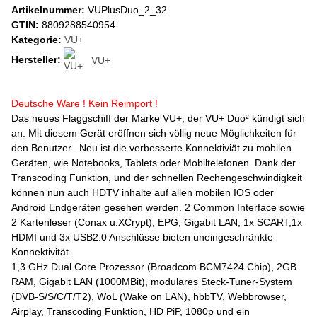
Artikelnummer:
VUPlusDuo_2_32
GTIN:
8809288540954
Kategorie:
VU+
Hersteller:
VU+
Deutsche Ware ! Kein Reimport !
Das neues Flaggschiff der Marke VU+, der VU+ Duo² kündigt sich
an. Mit diesem Gerät eröffnen sich völlig neue Möglichkeiten für
den Benutzer.. Neu ist die verbesserte Konnektiviät zu mobilen
Geräten, wie Notebooks, Tablets oder Mobiltelefonen. Dank der
Transcoding Funktion, und der schnellen Rechengeschwindigkeit
können nun auch HDTV inhalte auf allen mobilen IOS oder
Android Endgeräten gesehen werden. 2 Common Interface sowie
2 Kartenleser (Conax u.XCrypt), EPG, Gigabit LAN, 1x SCART,1x
HDMI und 3x USB2.0 Anschlüsse bieten uneingeschränkte
Konnektivität.
1,3 GHz Dual Core Prozessor (Broadcom BCM7424 Chip), 2GB
RAM, Gigabit LAN (1000MBit), modulares Steck-Tuner-System
(DVB-S/S/C/T/T2), WoL (Wake on LAN), hbbTV, Webbrowser,
Airplay, Transcoding Funktion, HD PiP, 1080p und ein