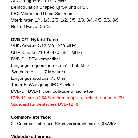
AFC-Fangbereich +/- 3 MHz
Demodulation Shaped QPSK und 8PSK
FEC Viterbi und Reed-Solomon
Viterbiraten 1/4, 1/3, 2/5, 1/2, 3/5, 2/3, 3/4, 4/5, 5/6, 8/9
Roll-off Factor 35 %
DVB-C/T- Hybrid Tuner:
VHF-Kanäle: 2-12 (49...230 MHz)
UHF-Kanäle: 21-69 (470...861 MHz)
DVB-C HDTV kompatibel
Eingangsfrequenzbereich: 51...858 MHz
Symbolrate: 1 ... 7 Mbaud/s
Eingangsimpedanz: 75 Ohm
Tuner Ein/Ausgang: IEC-Stecker
DVB-C / DVB-T über Software umschaltbar
DVB-T2 nur h.264 Standard möglich, nicht der neue h.265
Standard für deutsches DVB-T2 !!!
Common-Interface:
2x Common-Interface Stromverbrauch max. 0,35A/5V
Videodekodierung: