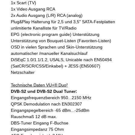
1x Scart (TV)
1x Video Ausgang RCA
2x Audio Ausgang (L/R) RCA (analog)
Plug&Play Halterung für 2,5 und 3,5" SATA-Festplatten
unlimitierte Kanalliste für TV/Radio
EPG (electronic program guide) Unterstützung
Unterstützung von Bouquet-Listen (Favoriten-Listen)
OSD in vielen Sprachen und Skin-Unterstützung
automatischer /manueller Kanalsuchlauf
DiSEqC 1.0/1.1/1.2, USALS, Unicable nach EN50494
(SatCR/SCR/CSS/Einkabel) + JESS (EN50607)
Netzschalter
Technische Daten VU+® Duo²
DVB-S2 und DVB-S2 Dual Tuner:
Eingangsfrequenzbereich 950...2150 MHz
QPSK Demodulation nach EN302307
Eingangspegelbereich -65 dBm...-25dBm
Rauschmaß 12 dB max.
DBS-Tuner Eingang F-Buchse
Eingangsimpedanz 75 Ohm