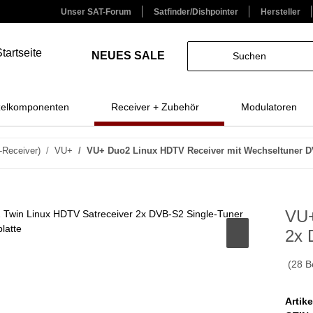
Unser SAT-Forum
Satfinder/Dishpointer
Hersteller
NEUES
SALE
zelkomponenten
Receiver + Zubehör
Modulatoren
Receiver)
VU+
VU+ Duo2 Linux HDTV Receiver mit Wechseltuner D
VU+
2x 
(28 B
Artik