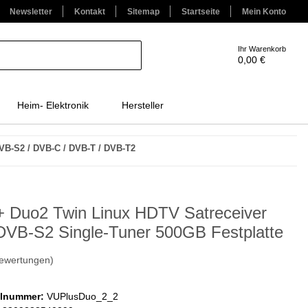
Newsletter
Kontakt
Sitemap
Startseite
Mein Konto
Ihr Warenkorb
0,00 €
Heim- Elektronik
Hersteller
VB-S2 / DVB-C / DVB-T / DVB-T2
 Duo2 Twin Linux HDTV Satreceiver
DVB-S2 Single-Tuner 500GB Festplatte
ewertungen)
elnummer:
VUPlusDuo_2_2