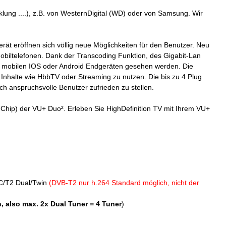
lung ....), z.B. von WesternDigital (WD) oder von Samsung. Wir
erät eröffnen sich völlig neue Möglichkeiten für den Benutzer. Neu
Mobiltelefonen. Dank der Transcoding Funktion, des Gigabit-Lan
n mobilen IOS oder Android Endgeräten gesehen werden. Die
 Inhalte wie HbbTV oder Streaming zu nutzen. Die bis zu 4 Plug
h anspruchsvolle Benutzer zufrieden zu stellen.
ip) der VU+ Duo². Erleben Sie HighDefinition TV mit Ihrem VU+
-C/T2 Dual/Twin
(DVB-T2 nur h.264 Standard möglich, nicht der
, also max. 2x Dual Tuner = 4 Tuner
)