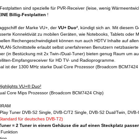
estplatten sind spezielle für PVR-Receiver (leise, wenig Wärmeentwick
INE Billig-Festplatten
!
aggschiff der Marke VU+, der
VU+ Duo²
, kündigt sich an. Mit diesem G
esserte Konnektiviät zu mobilen Geräten, wie Notebooks, Tablets oder 
nellen Rechengeschwindigkeit können nun auch HDTV Inhalte auf alle
LAN-Schnittstelle erlaubt selbst unerfahrenen Benutzern netzbasierte
er (in Bestückung mit 2x Twin-/Dual-Tuner) bieten genug Raum um auc
telliten-Empfangsreceiver für HD TV- und Radioprogramme.
l ist der 1300 MHz starke Dual Core Prozessor (Broadcom BCM7424 Ch
Highlights VU+® Duo²
al Core Mips Prozessor (Broadcom BCM7424 Chip)
DRAM
 Play Tuner DVB-S2 Single, DVB-C/T2 Single, DVB-S2 Dual/Twin, DVB
Standard für deutsches DVB-T2)
Tuner = 2 Tuner in einem Gehäuse die auf einen Steckplatz passen
 Funktion
tion