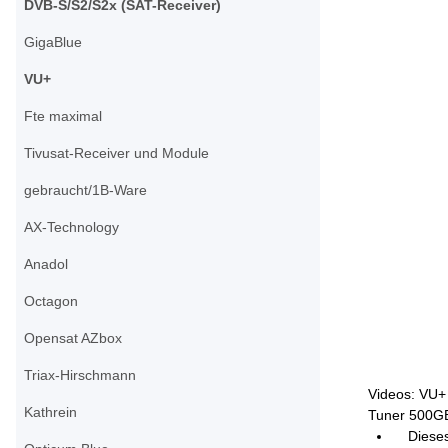
DVB-S/S2/S2x (SAT-Receiver)
GigaBlue
VU+
Fte maximal
Tivusat-Receiver und Module
gebraucht/1B-Ware
AX-Technology
Anadol
Octagon
Opensat AZbox
Triax-Hirschmann
Videos: VU+
Kathrein
Tuner 500GB
Diese