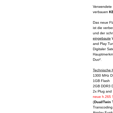
Verwendete F
verbauen
KE
Das neue Fl
ist die verb
und der sch
eingebaute
W
and Play Tun
Digitaler Sa
Hauptmerkma
Duo².
Technische 
1300 MHz Du
1GB Flash
2GB DDR3 
2x Plug and
neue h.265 
(
Dual/Twin 
Transcoding
Airplay Funk