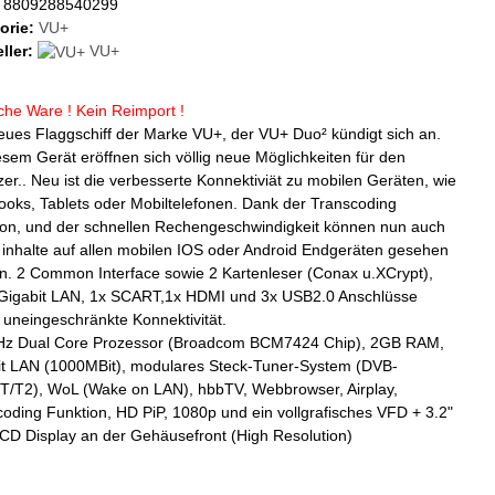
8809288540299
orie:
VU+
ller:
VU+
che Ware ! Kein Reimport !
ues Flaggschiff der Marke VU+, der VU+ Duo² kündigt sich an.
esem Gerät eröffnen sich völlig neue Möglichkeiten für den
er.. Neu ist die verbesserte Konnektiviät zu mobilen Geräten, wie
oks, Tablets oder Mobiltelefonen. Dank der Transcoding
ion, und der schnellen Rechengeschwindigkeit können nun auch
inhalte auf allen mobilen IOS oder Android Endgeräten gesehen
n. 2 Common Interface sowie 2 Kartenleser (Conax u.XCrypt),
Gigabit LAN, 1x SCART,1x HDMI und 3x USB2.0 Anschlüsse
 uneingeschränkte Konnektivität.
Hz Dual Core Prozessor (Broadcom BCM7424 Chip), 2GB RAM,
it LAN (1000MBit), modulares Steck-Tuner-System (DVB-
/T/T2), WoL (Wake on LAN), hbbTV, Webbrowser, Airplay,
oding Funktion, HD PiP, 1080p und ein vollgrafisches VFD + 3.2"
CD Display an der Gehäusefront (High Resolution)