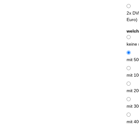
2x DV
Euro)
welch
keine
mit 5
mit 1
mit 2
mit 3
mit 4