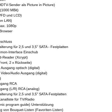
DTV-Sender als Picture in Picture)
 (1000 MBit)
(VFD und LCD)
on LAN)
max. 1080p
Browser
schluss
alterung
für 2,5 und 3,5" SATA - Festplatten
on-Interface Einschub
d-Reader (Xcrypt)
ront, 2 x Rückseite)
Ausgang optisch (digital)
Video/Audio Ausgang (digital)
)
usgang RCA
sgang (L/R) RCA (analog)
lterung für 2,5 und 3,5" SATA-Festplatten
Kanalliste für TV/Radio
onic program guide) Unterstützung
g von Bouquet-Listen (Favoriten-Listen)