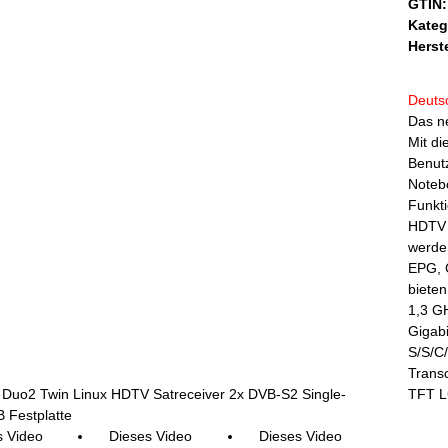
GTIN:
Kateg
Herste
Deuts
Das ne
Mit di
Benutz
Notebo
Funkt
HDTV 
werde
EPG, 
bieten
1,3 G
Gigab
S/S/C
Transc
TFT L
 Duo2 Twin Linux HDTV Satreceiver 2x DVB-S2 Single-
 Festplatte
s Video
Dieses Video
Dieses Video