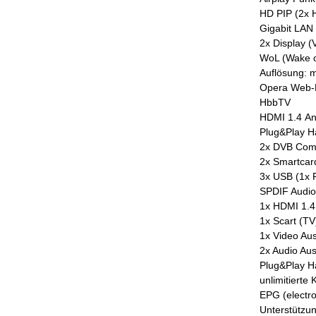
HD PIP (2x H
Gigabit LAN
2x Display 
WoL (Wake 
Auflösung: 
Opera Web-
HbbTV
HDMI 1.4 An
Plug&Play H
2x DVB Comm
2x Smartcar
3x USB (1x F
SPDIF Audio 
1x HDMI 1.4 
1x Scart (TV
1x Video A
2x Audio Au
Plug&Play Ha
unlimitierte 
EPG (electr
Unterstützun