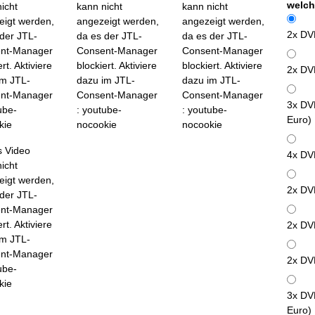
welch
icht
kann nicht
kann nicht
eigt werden,
angezeigt werden,
angezeigt werden,
2x DV
der JTL-
da es der JTL-
da es der JTL-
nt-Manager
Consent-Manager
Consent-Manager
rt. Aktiviere
blockiert. Aktiviere
blockiert. Aktiviere
2x DV
im JTL-
dazu im JTL-
dazu im JTL-
nt-Manager
Consent-Manager
Consent-Manager
3x DV
ube-
: youtube-
: youtube-
Euro)
kie
nocookie
nocookie
s Video
4x DV
icht
eigt werden,
2x DV
der JTL-
nt-Manager
rt. Aktiviere
2x DV
im JTL-
nt-Manager
2x DV
ube-
kie
3x DV
Euro)