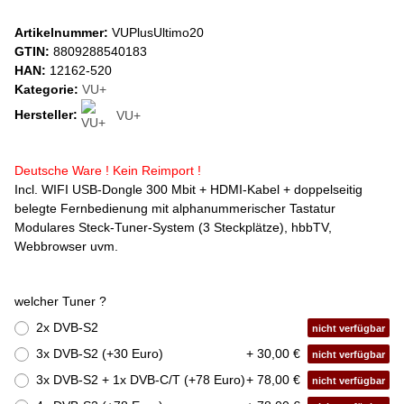
Artikelnummer:
VUPlusUltimo20
GTIN:
8809288540183
HAN:
12162-520
Kategorie:
VU+
Hersteller:
VU+
Deutsche Ware ! Kein Reimport !
Incl. WIFI USB-Dongle 300 Mbit + HDMI-Kabel + doppelseitig
belegte Fernbedienung mit alphanummerischer Tastatur
Modulares Steck-Tuner-System (3 Steckplätze), hbbTV,
Webbrowser uvm.
welcher Tuner ?
2x DVB-S2
nicht verfügbar
3x DVB-S2 (+30 Euro)
+ 30,00 €
nicht verfügbar
3x DVB-S2 + 1x DVB-C/T (+78 Euro)
+ 78,00 €
nicht verfügbar