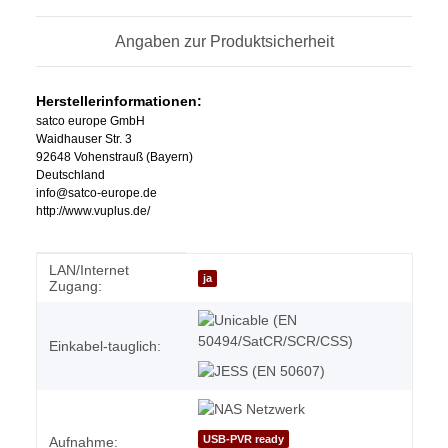
Angaben zur Produktsicherheit
Herstellerinformationen:
satco europe GmbH
Waidhauser Str. 3
92648 Vohenstrauß (Bayern)
Deutschland
info@satco-europe.de
http://www.vuplus.de/
LAN/Internet
Produkteigenschaft
Wert
ja
Zugang:
Einkabel-tauglich:
USB-PVR ready
Aufnahme: