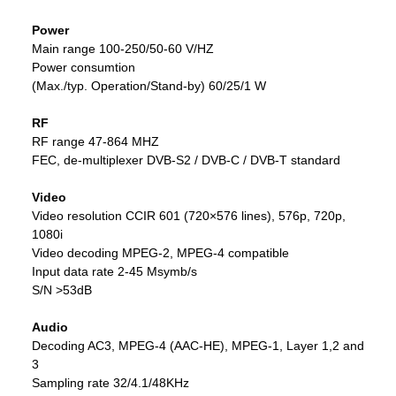
Power
Main range 100-250/50-60 V/HZ
Power consumtion
(Max./typ. Operation/Stand-by) 60/25/1 W
RF
RF range 47-864 MHZ
FEC, de-multiplexer DVB-S2 / DVB-C / DVB-T standard
Video
Video resolution CCIR 601 (720×576 lines), 576p, 720p,
1080i
Video decoding MPEG-2, MPEG-4 compatible
Input data rate 2-45 Msymb/s
S/N >53dB
Audio
Decoding AC3, MPEG-4 (AAC-HE), MPEG-1, Layer 1,2 and
3
Sampling rate 32/4.1/48KHz