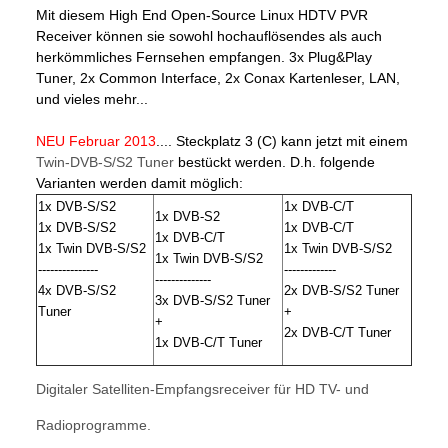
Mit diesem High End Open-Source Linux HDTV PVR
Receiver können sie sowohl hochauflösendes als auch
herkömmliches Fernsehen empfangen. 3x Plug&Play
Tuner, 2x Common Interface, 2x Conax Kartenleser, LAN,
und vieles mehr...
NEU Februar 2013
.... Steckplatz 3 (C) kann jetzt mit einem
Twin-DVB-S/S2 Tuner
bestückt werden. D.h. folgende
Varianten werden damit möglich:
1x DVB-S/S2
1x DVB-C/T
1x DVB-S2
1x DVB-S/S2
1x DVB-C/T
1x DVB-C/T
1x Twin DVB-S/S2
1x Twin DVB-S/S2
1x Twin DVB-S/S2
---------------
-------------
--------------
4x DVB-S/S2
2x DVB-S/S2 Tuner
3x DVB-S/S2 Tuner
Tuner
+
+
2x DVB-C/T Tuner
1x DVB-C/T Tuner
Digitaler Satelliten-Empfangsreceiver für HD TV- und
Radioprogramme.