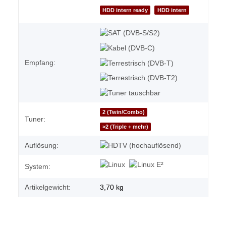
HDD intern ready
HDD intern
Empfang:
2 (Twin/Combo)
Tuner:
>2 (Triple + mehr)
Auflösung:
System:
Artikelgewicht:
3,70
kg