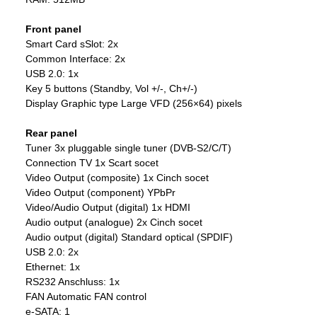
Front panel
Smart Card sSlot: 2x
Common Interface: 2x
USB 2.0: 1x
Key 5 buttons (Standby, Vol +/-, Ch+/-)
Display Graphic type Large VFD (256×64) pixels
Rear panel
Tuner 3x pluggable single tuner (DVB-S2/C/T)
Connection TV 1x Scart socet
Video Output (composite) 1x Cinch socet
Video Output (component) YPbPr
Video/Audio Output (digital) 1x HDMI
Audio output (analogue) 2x Cinch socet
Audio output (digital) Standard optical (SPDIF)
USB 2.0: 2x
Ethernet: 1x
RS232 Anschluss: 1x
FAN Automatic FAN control
e-SATA: 1