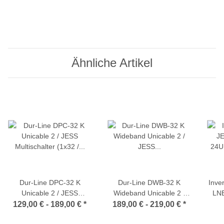
Ähnliche Artikel
Dur-Line DPC-32 K
Dur-Line DWB-32 K
Inve
Unicable 2 / JESS
Wideband Unicable 2 /
LNB
Multischalter (1x32 / 2x16
JESS Multischalter Set mit
129,00 € -
189,00 €
*
189,00 € -
219,00 €
*
Umsetzungen oder 32
2x Breitband-LNB
Tei