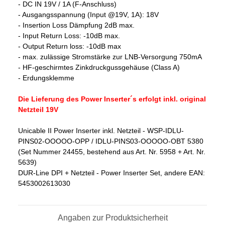
- DC IN 19V / 1A (F-Anschluss)
- Ausgangsspannung (Input @19V, 1A): 18V
- Insertion Loss Dämpfung 2dB max.
- Input Return Loss: -10dB max.
- Output Return loss: -10dB max
- max. zulässige Stromstärke zur LNB-Versorgung 750mA
- HF-geschirmtes Zinkdruckgussgehäuse (Class A)
- Erdungsklemme
Die Lieferung des Power Inserter´s erfolgt inkl. original
Netzteil 19V
Unicable II Power Inserter inkl. Netzteil - WSP-IDLU-
PINS02-OOOOO-OPP / IDLU-PINS03-OOOOO-OBT 5380
(Set Nummer 24455, bestehend aus Art. Nr. 5958 + Art. Nr.
5639)
DUR-Line DPI + Netzteil - Power Inserter Set, andere EAN:
5453002613030
Angaben zur Produktsicherheit