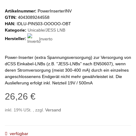
Artikelnummer:
PowerInserterINV
GTIN:
4043089244558
HAN:
IDLU-PINS03-OOOOO-OBT
Kategorie:
Unicable/JESS LNB
Hersteller:
Inverto
Power-Inserter (extra Spannungsversorgung) zur Versorgung von
dCSS Einkabel-LNBs (z.B. "JESS-LNBs" nach EN50607), wenn
deren Stromversorgung (meist 300-400 mA) durch ein einzelnes
angeschlossenens Endgerät nicht mehr gewährleistet ist. Die
Auslieferung erfolgt inkl. Netzteil 19V / 500mA
26,26 €
inkl. 19% USt. , zzgl.
Versand
verfügbar