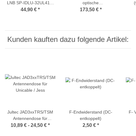
LNB SP-IDLU-32UL412-
optische
(
UNBRR-OPP (32
Einkabelumsetzer 1 SAT /
M
44,90 €
*
173,50 €
*
Teilnehmer/ EN50494 +
8 UB
UBs
EN50607)
recei
Kunden kauften dazu folgende Artikel:
Jultec JAD3xxTRS/TSM
F-Endwiderstand (DC-
F- 
Antennendose für
entkoppelt)
Unicable / Jess
10,89 € -
24,50 €
*
2,50 €
*